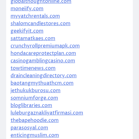
globalthoughtonline.com
moneiify.com
myyatchrentals.com
shalomcandlestores.com
geekifyit.com
sattamatkaes.com
crunchyrollpremiumapk.com
hondacareprotectplan.com
casinogamblingcasino.com
towtimenews.com
draincleaningdirectory.com
baotangmythuathcm.com
jethukukburosu.com
somniumforge.com
bloglibraries.com
luleburgaznakliyatfirmasi.com
thebapehoodie.com
parasosyal.com
enticingmuslim.com