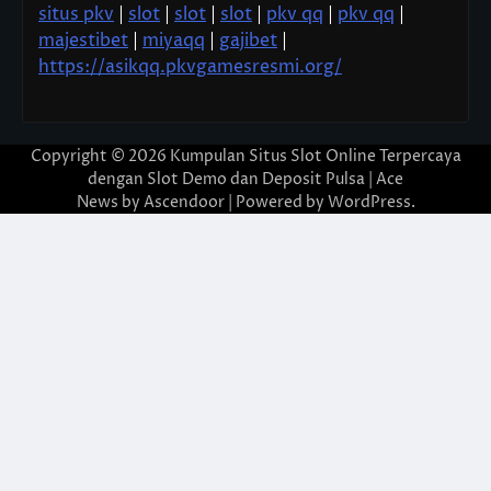
situs pkv
|
slot
|
slot
|
slot
|
pkv qq
|
pkv qq
|
majestibet
|
miyaqq
|
gajibet
|
https://asikqq.pkvgamesresmi.org/
Copyright © 2026
Kumpulan Situs Slot Online Terpercaya
dengan Slot Demo dan Deposit Pulsa
| Ace
News by
Ascendoor
| Powered by
WordPress
.