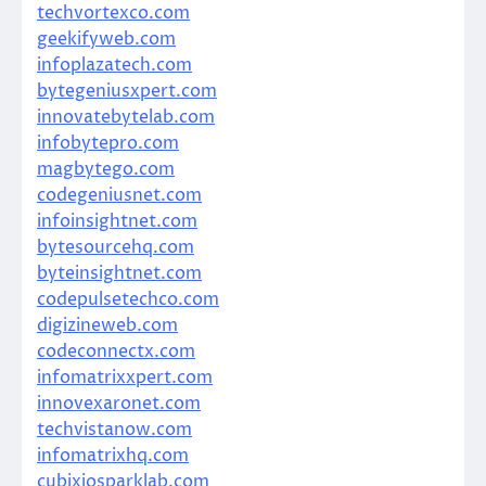
techvortexco.com
geekifyweb.com
infoplazatech.com
bytegeniusxpert.com
innovatebytelab.com
infobytepro.com
magbytego.com
codegeniusnet.com
infoinsightnet.com
bytesourcehq.com
byteinsightnet.com
codepulsetechco.com
digizineweb.com
codeconnectx.com
infomatrixxpert.com
innovexaronet.com
techvistanow.com
infomatrixhq.com
cubixiosparklab.com