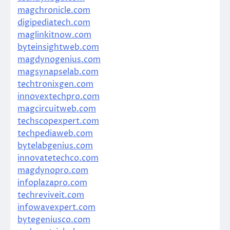
magchronicle.com
digipediatech.com
maglinkitnow.com
byteinsightweb.com
magdynogenius.com
magsynapselab.com
techtronixgen.com
innovextechpro.com
magcircuitweb.com
techscopexpert.com
techpediaweb.com
bytelabgenius.com
innovatetechco.com
magdynopro.com
infoplazapro.com
techreviveit.com
infowavexpert.com
bytegeniusco.com