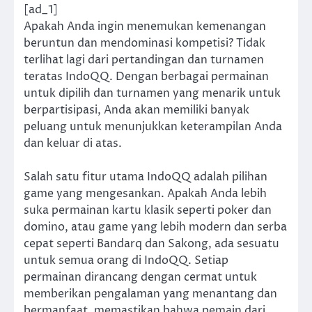
[ad_1]
Apakah Anda ingin menemukan kemenangan
beruntun dan mendominasi kompetisi? Tidak
terlihat lagi dari pertandingan dan turnamen
teratas IndoQQ. Dengan berbagai permainan
untuk dipilih dan turnamen yang menarik untuk
berpartisipasi, Anda akan memiliki banyak
peluang untuk menunjukkan keterampilan Anda
dan keluar di atas.
Salah satu fitur utama IndoQQ adalah pilihan
game yang mengesankan. Apakah Anda lebih
suka permainan kartu klasik seperti poker dan
domino, atau game yang lebih modern dan serba
cepat seperti Bandarq dan Sakong, ada sesuatu
untuk semua orang di IndoQQ. Setiap
permainan dirancang dengan cermat untuk
memberikan pengalaman yang menantang dan
bermanfaat, memastikan bahwa pemain dari