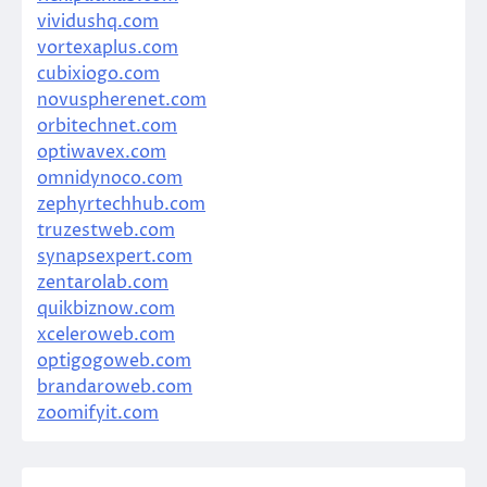
vividushq.com
vortexaplus.com
cubixiogo.com
novuspherenet.com
orbitechnet.com
optiwavex.com
omnidynoco.com
zephyrtechhub.com
truzestweb.com
synapsexpert.com
zentarolab.com
quikbiznow.com
xceleroweb.com
optigogoweb.com
brandaroweb.com
zoomifyit.com