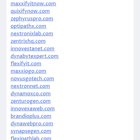
maxxifyitnow.com
quixifynow.com
zephyruspro.com
optipathx.com
nextronixlab.com
zentrixhq.com
innovestanet.com
dynabytexpert.com
flexifyit.com
maxxiogo.com
novusgotech.com
nextronnet.com
dynamoxco.com
zenturogen.com
innovexaweb.com
brandioplus.com
dynawebpro.com
synapsegen.com
flexipathlab.com