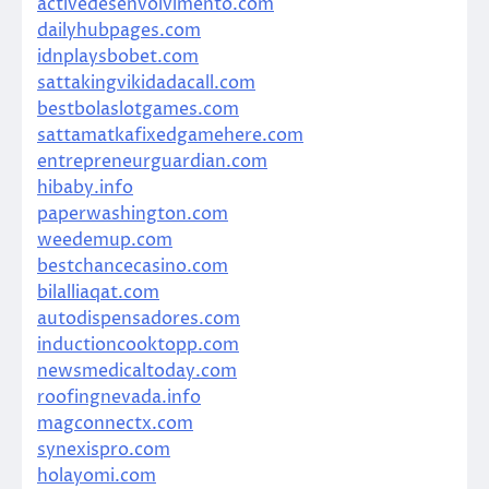
activedesenvolvimento.com
dailyhubpages.com
idnplaysbobet.com
sattakingvikidadacall.com
bestbolaslotgames.com
sattamatkafixedgamehere.com
entrepreneurguardian.com
hibaby.info
paperwashington.com
weedemup.com
bestchancecasino.com
bilalliaqat.com
autodispensadores.com
inductioncooktopp.com
newsmedicaltoday.com
roofingnevada.info
magconnectx.com
synexispro.com
holayomi.com