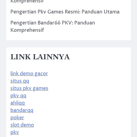
Komprehensif
Pengertian Pkv Games Resmi: Panduan Utama
Pengertian Bandar66 PKV: Panduan
Komprehensif
LINK LAINNYA
link demo gacor
situs qq
situs pkv games
pkv qq
ahliqq
bandarqq
poker
slot demo
pkv