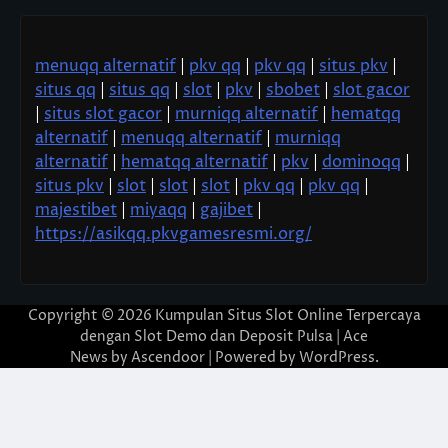
menuqq alternatif
|
pkv qq
|
pkv qq
|
situs pkv
|
situs qq
|
situs qq
|
slot
|
pkv
|
sbobet
|
slot gacor
|
situs slot gacor
|
murniqq alternatif
|
hematqq
alternatif
|
menuqq alternatif
|
murniqq
alternatif
|
hematqq alternatif
|
pkv
|
dominoqq
|
situs pkv
|
slot
|
slot
|
slot
|
pkv qq
|
pkv qq
|
majestibet
|
miyaqq
|
gajibet
|
https://asikqq.pkvgamesresmi.org/
Copyright © 2026
Kumpulan Situs Slot Online Terpercaya
dengan Slot Demo dan Deposit Pulsa
| Ace
News by
Ascendoor
| Powered by
WordPress
.