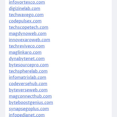
infovortexco.com
digizinelab.com
techwavego.com
codepulsex.com
techscopetech.com
magdynoweb.com
innovexaroweb.com
techreviveco.com
maglinkaro.com
dynabytenet.com
bytesourcepro.com
techspherelab.com
infomatrixlab.com
codeversehub.com
byteverseweb.com
magconnecthub.com
byteboostgenius.com
synapsegoplus.com
infopedianet.com