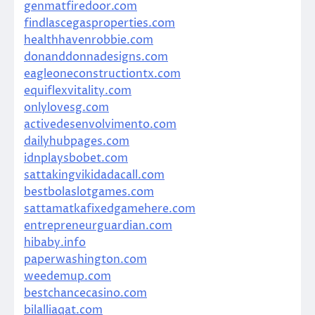
genmatfiredoor.com
findlascegasproperties.com
healthhavenrobbie.com
donanddonnadesigns.com
eagleoneconstructiontx.com
equiflexvitality.com
onlylovesg.com
activedesenvolvimento.com
dailyhubpages.com
idnplaysbobet.com
sattakingvikidadacall.com
bestbolaslotgames.com
sattamatkafixedgamehere.com
entrepreneurguardian.com
hibaby.info
paperwashington.com
weedemup.com
bestchancecasino.com
bilalliaqat.com