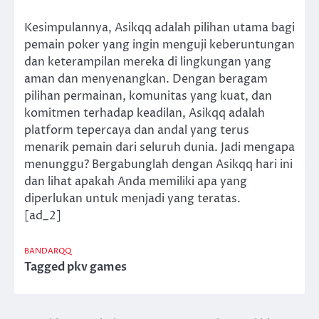
Kesimpulannya, Asikqq adalah pilihan utama bagi
pemain poker yang ingin menguji keberuntungan
dan keterampilan mereka di lingkungan yang
aman dan menyenangkan. Dengan beragam
pilihan permainan, komunitas yang kuat, dan
komitmen terhadap keadilan, Asikqq adalah
platform tepercaya dan andal yang terus
menarik pemain dari seluruh dunia. Jadi mengapa
menunggu? Bergabunglah dengan Asikqq hari ini
dan lihat apakah Anda memiliki apa yang
diperlukan untuk menjadi yang teratas.
[ad_2]
BANDARQQ
Tagged
pkv games