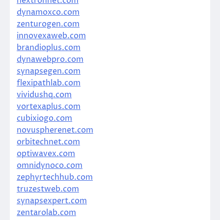
nextronnet.com
dynamoxco.com
zenturogen.com
innovexaweb.com
brandioplus.com
dynawebpro.com
synapsegen.com
flexipathlab.com
vividushq.com
vortexaplus.com
cubixiogo.com
novuspherenet.com
orbitechnet.com
optiwavex.com
omnidynoco.com
zephyrtechhub.com
truzestweb.com
synapsexpert.com
zentarolab.com