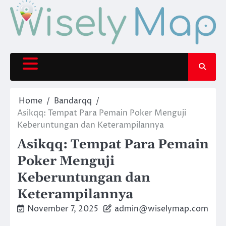
Skip
to
content
Home
Bandarqq
Asikqq: Tempat Para Pemain Poker Menguji
Keberuntungan dan Keterampilannya
Asikqq: Tempat Para Pemain
Poker Menguji
Keberuntungan dan
Keterampilannya
November 7, 2025
admin@wiselymap.com