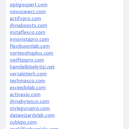
optigoxpert.com
novuswayz.com
actifypro.com
dynaboostx.com
instaflexco.com
innovistapro.com
flexiboostlab.com
vortexohqplus.com
swiftiopro.com
hamilelikbelirtisi.net
versalotech.com
techmaxco.com
exceedolab.com
activaxio.com
dynabytesco.com
stylegurupro.com
datawizardslab.com
cubiqio.com