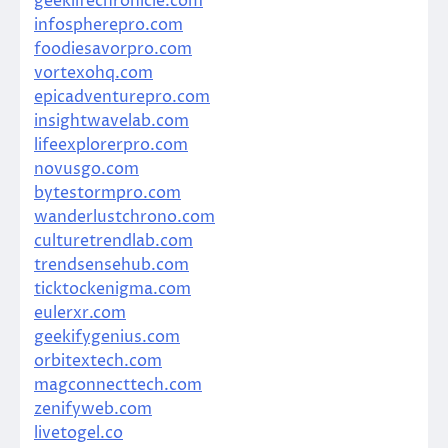
geeklifechronicle.com
infospherepro.com
foodiesavorpro.com
vortexohq.com
epicadventurepro.com
insightwavelab.com
lifeexplorerpro.com
novusgo.com
bytestormpro.com
wanderlustchrono.com
culturetrendlab.com
trendsensehub.com
ticktockenigma.com
eulerxr.com
geekifygenius.com
orbitextech.com
magconnecttech.com
zenifyweb.com
livetogel.co