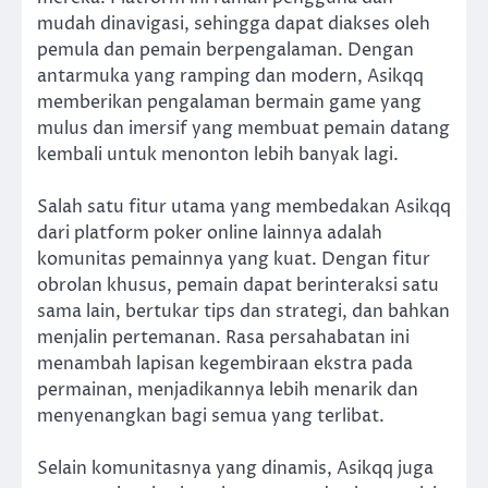
mudah dinavigasi, sehingga dapat diakses oleh
pemula dan pemain berpengalaman. Dengan
antarmuka yang ramping dan modern, Asikqq
memberikan pengalaman bermain game yang
mulus dan imersif yang membuat pemain datang
kembali untuk menonton lebih banyak lagi.
Salah satu fitur utama yang membedakan Asikqq
dari platform poker online lainnya adalah
komunitas pemainnya yang kuat. Dengan fitur
obrolan khusus, pemain dapat berinteraksi satu
sama lain, bertukar tips dan strategi, dan bahkan
menjalin pertemanan. Rasa persahabatan ini
menambah lapisan kegembiraan ekstra pada
permainan, menjadikannya lebih menarik dan
menyenangkan bagi semua yang terlibat.
Selain komunitasnya yang dinamis, Asikqq juga