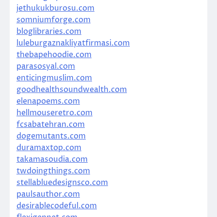
jethukukburosu.com
somniumforge.com
bloglibraries.com
luleburgaznakliyatfirmasi.com
thebapehoodie.com
parasosyal.com
enticingmuslim.com
goodhealthsoundwealth.com
elenapoems.com
hellmouseretro.com
fcsabatehran.com
dogemutants.com
duramaxtop.com
takamasoudia.com
twdoingthings.com
stellabluedesignsco.com
paulsauthor.com
desirablecodeful.com