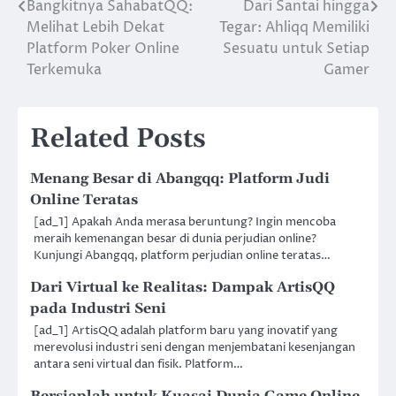
Bangkitnya SahabatQQ:
Dari Santai hingga
Post
Melihat Lebih Dekat
Tegar: Ahliqq Memiliki
navigation
Platform Poker Online
Sesuatu untuk Setiap
Terkemuka
Gamer
Related Posts
Menang Besar di Abangqq: Platform Judi
Online Teratas
[ad_1] Apakah Anda merasa beruntung? Ingin mencoba
meraih kemenangan besar di dunia perjudian online?
Kunjungi Abangqq, platform perjudian online teratas…
Dari Virtual ke Realitas: Dampak ArtisQQ
pada Industri Seni
[ad_1] ArtisQQ adalah platform baru yang inovatif yang
merevolusi industri seni dengan menjembatani kesenjangan
antara seni virtual dan fisik. Platform…
Bersiaplah untuk Kuasai Dunia Game Online