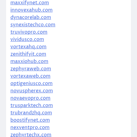
maxxifynet.com
innovexahub.com
dynacorelab.com
synexistechco.com
truvivopro.com
vividusco.com
vortexahq.com
zenithifyit.com
maxxiohub.com
zephyraweb.com
vortexaweb.com
optigeniusco.com
novuspherex.com
novaevopro.com
trusparktech.com
trubrandzhq.com
boostifynet.com
nexventpro.com
zephyrtechx.com