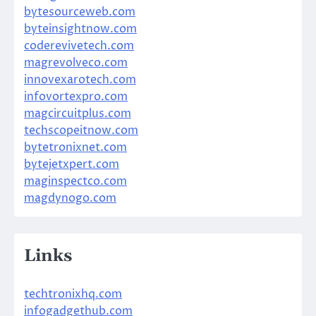
bytesourceweb.com
byteinsightnow.com
coderevivetech.com
magrevolveco.com
innovexarotech.com
infovortexpro.com
magcircuitplus.com
techscopeitnow.com
bytetronixnet.com
bytejetxpert.com
maginspectco.com
magdynogo.com
Links
techtronixhq.com
infogadgethub.com