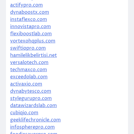
actifypro.com
dynaboostx.com
instaflexco.com
innovistapro.com
flexiboostlab.com
vortexohqplus.com
swiftiopro.com
hamilelikbelirtisi.net
versalotech.com
techmaxco.com
exceedolab.com
activaxio.com
dynabytesco.com
stylegurupro.com
datawizardslab.com
cubiqio.com
geeklifechronicle.com
infospherepro.com