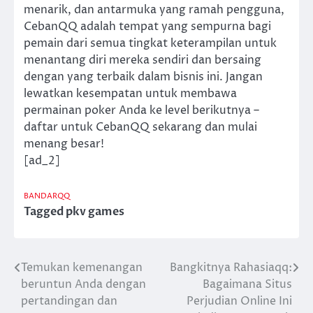
menarik, dan antarmuka yang ramah pengguna,
CebanQQ adalah tempat yang sempurna bagi
pemain dari semua tingkat keterampilan untuk
menantang diri mereka sendiri dan bersaing
dengan yang terbaik dalam bisnis ini. Jangan
lewatkan kesempatan untuk membawa
permainan poker Anda ke level berikutnya –
daftar untuk CebanQQ sekarang dan mulai
menang besar!
[ad_2]
BANDARQQ
Tagged
pkv games
Temukan kemenangan
Bangkitnya Rahasiaqq:
Post
beruntun Anda dengan
Bagaimana Situs
navigation
pertandingan dan
Perjudian Online Ini