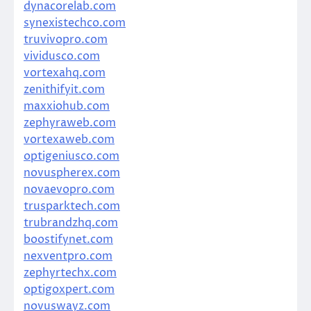
dynacorelab.com
synexistechco.com
truvivopro.com
vividusco.com
vortexahq.com
zenithifyit.com
maxxiohub.com
zephyraweb.com
vortexaweb.com
optigeniusco.com
novuspherex.com
novaevopro.com
trusparktech.com
trubrandzhq.com
boostifynet.com
nexventpro.com
zephyrtechx.com
optigoxpert.com
novuswayz.com