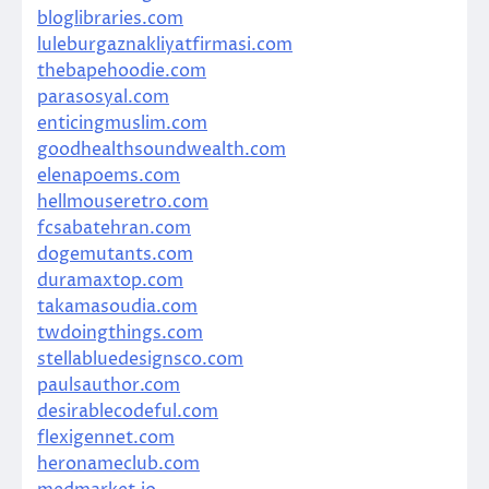
bloglibraries.com
luleburgaznakliyatfirmasi.com
thebapehoodie.com
parasosyal.com
enticingmuslim.com
goodhealthsoundwealth.com
elenapoems.com
hellmouseretro.com
fcsabatehran.com
dogemutants.com
duramaxtop.com
takamasoudia.com
twdoingthings.com
stellabluedesignsco.com
paulsauthor.com
desirablecodeful.com
flexigennet.com
heronameclub.com