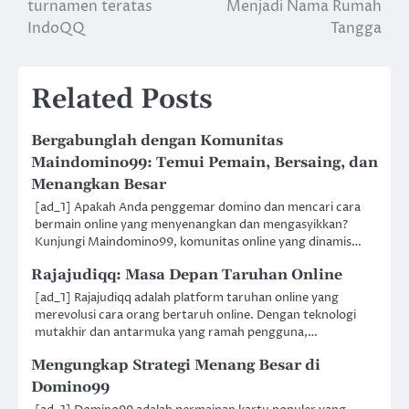
turnamen teratas
Menjadi Nama Rumah
IndoQQ
Tangga
Related Posts
Bergabunglah dengan Komunitas
Maindomino99: Temui Pemain, Bersaing, dan
Menangkan Besar
[ad_1] Apakah Anda penggemar domino dan mencari cara
bermain online yang menyenangkan dan mengasyikkan?
Kunjungi Maindomino99, komunitas online yang dinamis…
Rajajudiqq: Masa Depan Taruhan Online
[ad_1] Rajajudiqq adalah platform taruhan online yang
merevolusi cara orang bertaruh online. Dengan teknologi
mutakhir dan antarmuka yang ramah pengguna,…
Mengungkap Strategi Menang Besar di
Domino99