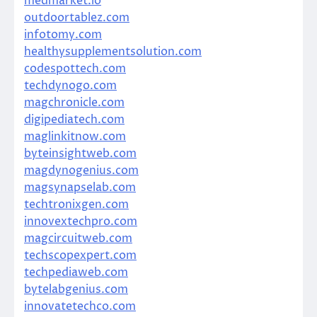
medmarket.io
outdoortablez.com
infotomy.com
healthysupplementsolution.com
codespottech.com
techdynogo.com
magchronicle.com
digipediatech.com
maglinkitnow.com
byteinsightweb.com
magdynogenius.com
magsynapselab.com
techtronixgen.com
innovextechpro.com
magcircuitweb.com
techscopexpert.com
techpediaweb.com
bytelabgenius.com
innovatetechco.com