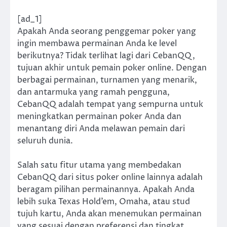
[ad_1]
Apakah Anda seorang penggemar poker yang
ingin membawa permainan Anda ke level
berikutnya? Tidak terlihat lagi dari CebanQQ,
tujuan akhir untuk pemain poker online. Dengan
berbagai permainan, turnamen yang menarik,
dan antarmuka yang ramah pengguna,
CebanQQ adalah tempat yang sempurna untuk
meningkatkan permainan poker Anda dan
menantang diri Anda melawan pemain dari
seluruh dunia.
Salah satu fitur utama yang membedakan
CebanQQ dari situs poker online lainnya adalah
beragam pilihan permainannya. Apakah Anda
lebih suka Texas Hold’em, Omaha, atau stud
tujuh kartu, Anda akan menemukan permainan
yang sesuai dengan preferensi dan tingkat