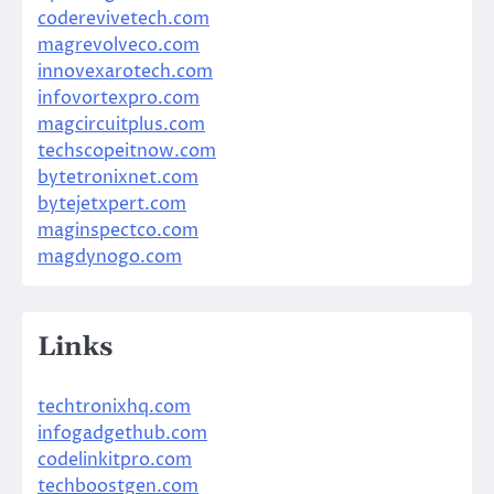
coderevivetech.com
magrevolveco.com
innovexarotech.com
infovortexpro.com
magcircuitplus.com
techscopeitnow.com
bytetronixnet.com
bytejetxpert.com
maginspectco.com
magdynogo.com
Links
techtronixhq.com
infogadgethub.com
codelinkitpro.com
techboostgen.com