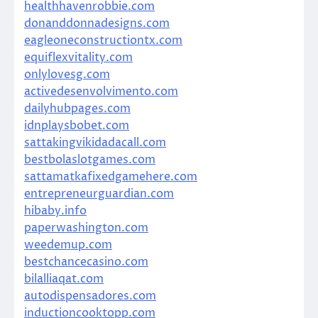
healthhavenrobbie.com
donanddonnadesigns.com
eagleoneconstructiontx.com
equiflexvitality.com
onlylovesg.com
activedesenvolvimento.com
dailyhubpages.com
idnplaysbobet.com
sattakingvikidadacall.com
bestbolaslotgames.com
sattamatkafixedgamehere.com
entrepreneurguardian.com
hibaby.info
paperwashington.com
weedemup.com
bestchancecasino.com
bilalliaqat.com
autodispensadores.com
inductioncooktopp.com