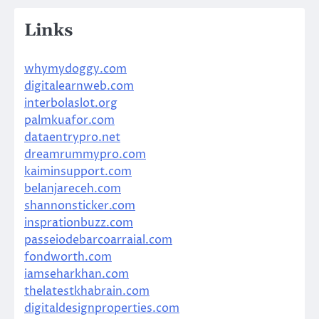
Links
whymydoggy.com
digitalearnweb.com
interbolaslot.org
palmkuafor.com
dataentrypro.net
dreamrummypro.com
kaiminsupport.com
belanjareceh.com
shannonsticker.com
insprationbuzz.com
passeiodebarcoarraial.com
fondworth.com
iamseharkhan.com
thelatestkhabrain.com
digitaldesignproperties.com