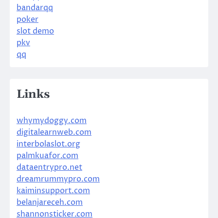
bandarqq
poker
slot demo
pkv
qq
Links
whymydoggy.com
digitalearnweb.com
interbolaslot.org
palmkuafor.com
dataentrypro.net
dreamrummypro.com
kaiminsupport.com
belanjareceh.com
shannonsticker.com