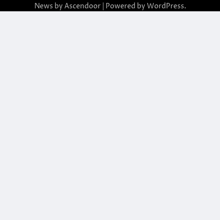
News by
Ascendoor
| Powered by
WordPress
.