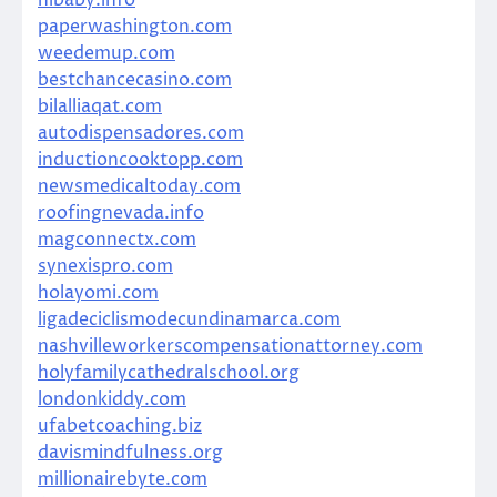
paperwashington.com
weedemup.com
bestchancecasino.com
bilalliaqat.com
autodispensadores.com
inductioncooktopp.com
newsmedicaltoday.com
roofingnevada.info
magconnectx.com
synexispro.com
holayomi.com
ligadeciclismodecundinamarca.com
nashvilleworkerscompensationattorney.com
holyfamilycathedralschool.org
londonkiddy.com
ufabetcoaching.biz
davismindfulness.org
millionairebyte.com