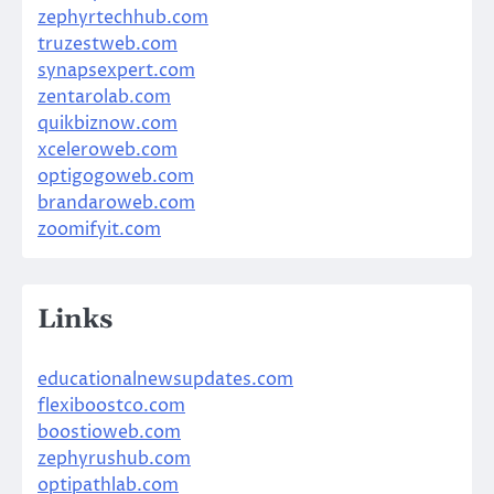
zephyrtechhub.com
truzestweb.com
synapsexpert.com
zentarolab.com
quikbiznow.com
xceleroweb.com
optigogoweb.com
brandaroweb.com
zoomifyit.com
Links
educationalnewsupdates.com
flexiboostco.com
boostioweb.com
zephyrushub.com
optipathlab.com