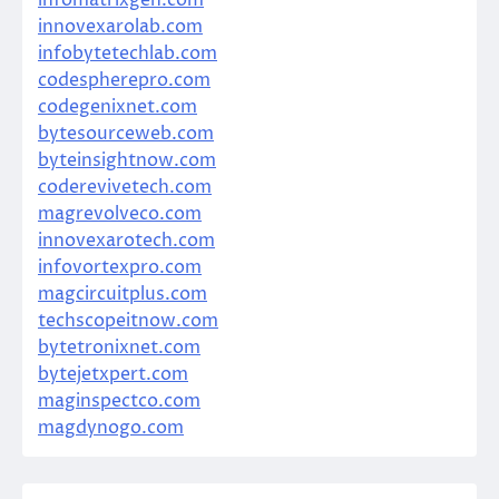
innovexarolab.com
infobytetechlab.com
codespherepro.com
codegenixnet.com
bytesourceweb.com
byteinsightnow.com
coderevivetech.com
magrevolveco.com
innovexarotech.com
infovortexpro.com
magcircuitplus.com
techscopeitnow.com
bytetronixnet.com
bytejetxpert.com
maginspectco.com
magdynogo.com