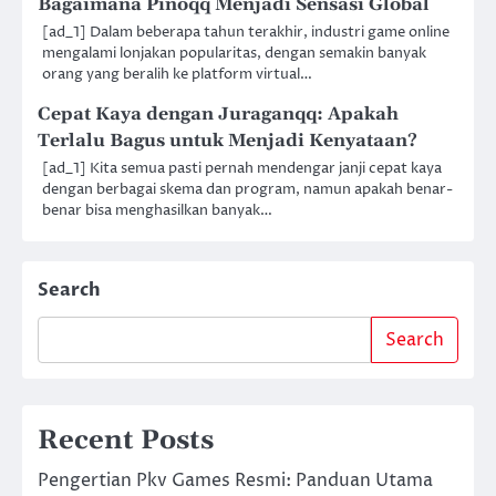
Bagaimana Pinoqq Menjadi Sensasi Global
[ad_1] Dalam beberapa tahun terakhir, industri game online
mengalami lonjakan popularitas, dengan semakin banyak
orang yang beralih ke platform virtual…
Cepat Kaya dengan Juraganqq: Apakah
Terlalu Bagus untuk Menjadi Kenyataan?
[ad_1] Kita semua pasti pernah mendengar janji cepat kaya
dengan berbagai skema dan program, namun apakah benar-
benar bisa menghasilkan banyak…
Search
Search
Recent Posts
Pengertian Pkv Games Resmi: Panduan Utama