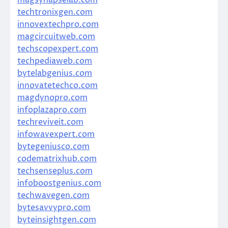
techtronixgen.com
innovextechpro.com
magcircuitweb.com
techscopexpert.com
techpediaweb.com
bytelabgenius.com
innovatetechco.com
magdynopro.com
infoplazapro.com
techreviveit.com
infowavexpert.com
bytegeniusco.com
codematrixhub.com
techsenseplus.com
infoboostgenius.com
techwavegen.com
bytesavvypro.com
byteinsightgen.com