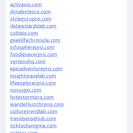
activaxio.com
dynabytesco.com
stylegurupro.com
datawizardslab.com
cubiqio.com
geeklifechronicle.com
infospherepro.com
foodiesavorpro.com
vortexohq.com
epicadventurepro.com
insightwavelab.com
lifeexplorerpro.com
novusgo.com
bytestormpro.com
wanderlustchrono.com
culturetrendlab.com
trendsensehub.com
ticktockenigma.com
eulerxr.com