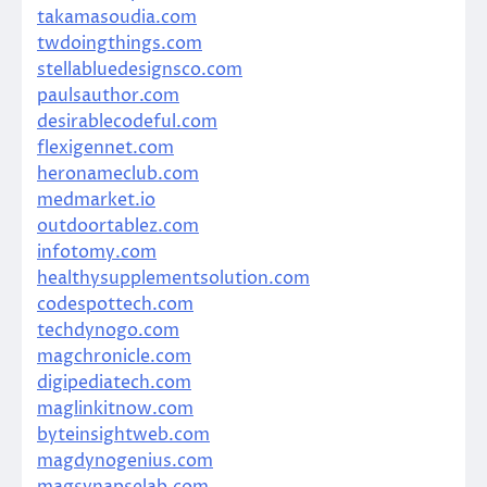
takamasoudia.com
twdoingthings.com
stellabluedesignsco.com
paulsauthor.com
desirablecodeful.com
flexigennet.com
heronameclub.com
medmarket.io
outdoortablez.com
infotomy.com
healthysupplementsolution.com
codespottech.com
techdynogo.com
magchronicle.com
digipediatech.com
maglinkitnow.com
byteinsightweb.com
magdynogenius.com
magsynapselab.com