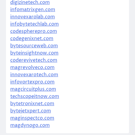
digizinetech.com
infomatrixgen.com
innovexarolab.com
infobytetechlab.com
codespherepro.com
codegenixnet.com
bytesourceweb.com
byteinsightnow.com
coderevivetech.com
magrevolveco.com
innovexarotech.com
infovortexpro.com
magcircuitplus.com
techscopeitnow.com
bytetronixnet.com
bytejetxpert.com
maginspectco.com
magdynogo.com