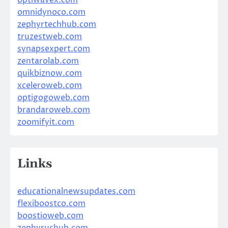
omnidynoco.com
zephyrtechhub.com
truzestweb.com
synapsexpert.com
zentarolab.com
quikbiznow.com
xceleroweb.com
optigogoweb.com
brandaroweb.com
zoomifyit.com
Links
educationalnewsupdates.com
flexiboostco.com
boostioweb.com
zephyrushub.com