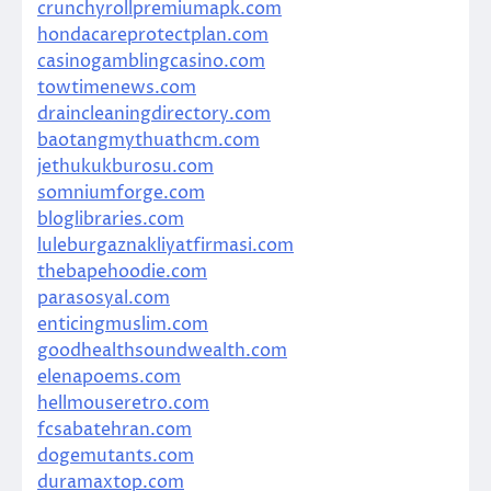
crunchyrollpremiumapk.com
hondacareprotectplan.com
casinogamblingcasino.com
towtimenews.com
draincleaningdirectory.com
baotangmythuathcm.com
jethukukburosu.com
somniumforge.com
bloglibraries.com
luleburgaznakliyatfirmasi.com
thebapehoodie.com
parasosyal.com
enticingmuslim.com
goodhealthsoundwealth.com
elenapoems.com
hellmouseretro.com
fcsabatehran.com
dogemutants.com
duramaxtop.com