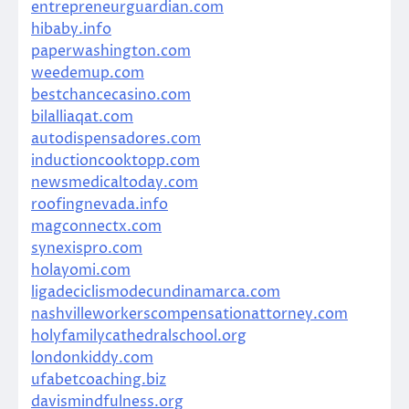
entrepreneurguardian.com
hibaby.info
paperwashington.com
weedemup.com
bestchancecasino.com
bilalliaqat.com
autodispensadores.com
inductioncooktopp.com
newsmedicaltoday.com
roofingnevada.info
magconnectx.com
synexispro.com
holayomi.com
ligadeciclismodecundinamarca.com
nashvilleworkerscompensationattorney.com
holyfamilycathedralschool.org
londonkiddy.com
ufabetcoaching.biz
davismindfulness.org