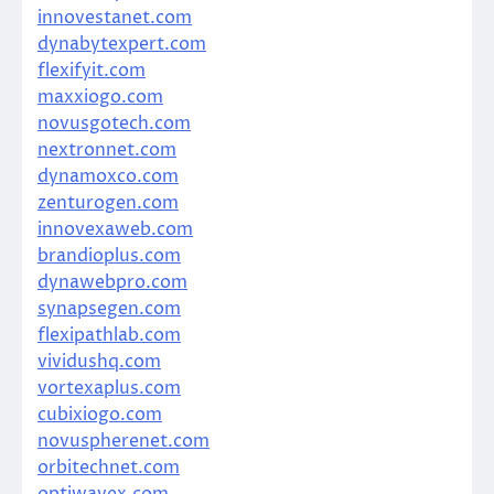
innovestanet.com
dynabytexpert.com
flexifyit.com
maxxiogo.com
novusgotech.com
nextronnet.com
dynamoxco.com
zenturogen.com
innovexaweb.com
brandioplus.com
dynawebpro.com
synapsegen.com
flexipathlab.com
vividushq.com
vortexaplus.com
cubixiogo.com
novuspherenet.com
orbitechnet.com
optiwavex.com