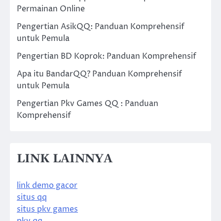
Permainan Online
Pengertian AsikQQ: Panduan Komprehensif
untuk Pemula
Pengertian BD Koprok: Panduan Komprehensif
Apa itu BandarQQ? Panduan Komprehensif
untuk Pemula
Pengertian Pkv Games QQ : Panduan
Komprehensif
LINK LAINNYA
link demo gacor
situs qq
situs pkv games
pkv qq