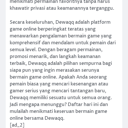
menikmati permainan favoritnya tanpa harus
khawatir privasi atau keamanannya terganggu.
Secara keseluruhan, Dewaqq adalah platform
game online berperingkat teratas yang
menawarkan pengalaman bermain game yang
komprehensif dan mendalam untuk pemain dari
semua level. Dengan beragam permainan,
promosi menarik, dan langkah keamanan
terbaik, Dewaqq adalah pilihan sempurna bagi
siapa pun yang ingin merasakan serunya
bermain game online. Apakah Anda seorang
pemain biasa yang mencari kesenangan atau
gamer serius yang mencari tantangan baru,
Dewaqq memiliki sesuatu untuk semua orang.
Jadi mengapa menunggu? Daftar hari ini dan
mulailah menikmati keseruan bermain game
online bersama Dewaqq.
[ad_2]