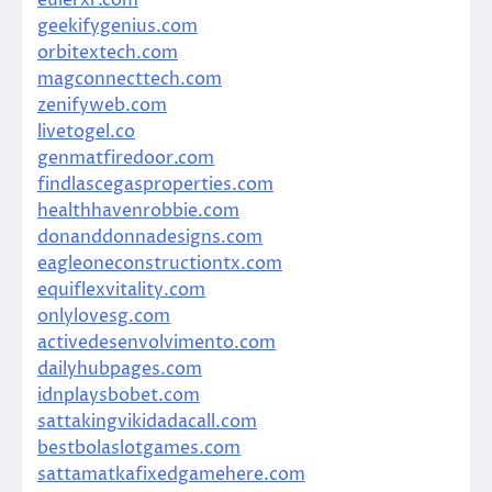
geekifygenius.com
orbitextech.com
magconnecttech.com
zenifyweb.com
livetogel.co
genmatfiredoor.com
findlascegasproperties.com
healthhavenrobbie.com
donanddonnadesigns.com
eagleoneconstructiontx.com
equiflexvitality.com
onlylovesg.com
activedesenvolvimento.com
dailyhubpages.com
idnplaysbobet.com
sattakingvikidadacall.com
bestbolaslotgames.com
sattamatkafixedgamehere.com