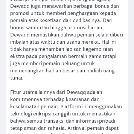
Dewaqq juga menawarkan berbagai bonus dan
promosi untuk memberi penghargaan kepada
pemain atas kesetiaan dan dedikasinya. Dari
bonus sambutan hingga promosi harian,
Dewaqq memastikan bahwa pemain selalu diberi
imbalan atas waktu dan usaha mereka. Hal ini
tidak hanya menambah lapisan kegembiraan
ekstra pada pengalaman bermain game tetapi
juga memberi pemain peluang untuk
memenangkan hadiah besar dan hadiah uang
tunai.
Fitur utama lainnya dari Dewaqq adalah
komitmennya terhadap keamanan dan
keselamatan pemain. Platform ini menggunakan
teknologi enkripsi canggih untuk memastikan
bahwa semua transaksi dan informasi pribadi
tetap aman dan rahasia. Artinya, pemain dapat