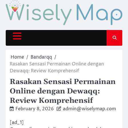
Skip
to
content
Home
Bandarqq
Rasakan Sensasi Permainan Online dengan
Dewaqq: Review Komprehensif
Rasakan Sensasi Permainan
Online dengan Dewaqq:
Review Komprehensif
February 8, 2026
admin@wiselymap.com
[ad_1]