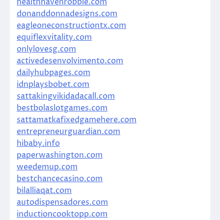
healthhavenrobbie.com
donanddonnadesigns.com
eagleoneconstructiontx.com
equiflexvitality.com
onlylovesg.com
activedesenvolvimento.com
dailyhubpages.com
idnplaysbobet.com
sattakingvikidadacall.com
bestbolaslotgames.com
sattamatkafixedgamehere.com
entrepreneurguardian.com
hibaby.info
paperwashington.com
weedemup.com
bestchancecasino.com
bilalliaqat.com
autodispensadores.com
inductioncooktopp.com