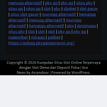
menuqq alternatif
|
pkv qq
|
pkv qq
|
situs pkv
|
situs qq
|
situs qq
|
slot
|
pkv
|
sbobet
|
slot gacor
|
situs slot gacor
|
murniqq alternatif
|
hematqq
alternatif
|
menuqq alternatif
|
murniqq
alternatif
|
hematqq alternatif
|
pkv
|
dominoqq
|
situs pkv
|
slot
|
slot
|
slot
|
pkv qq
|
pkv qq
|
majestibet
|
miyaqq
|
gajibet
|
https://asikqq.pkvgamesresmi.org/
Copyright © 2026
Kumpulan Situs Slot Online Terpercaya
dengan Slot Demo dan Deposit Pulsa
| Ace
News by
Ascendoor
| Powered by
WordPress
.