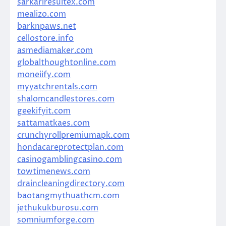
sarkariresultex.com
mealizo.com
barknpaws.net
cellostore.info
asmediamaker.com
globalthoughtonline.com
moneiify.com
myyatchrentals.com
shalomcandlestores.com
geekifyit.com
sattamatkaes.com
crunchyrollpremiumapk.com
hondacareprotectplan.com
casinogamblingcasino.com
towtimenews.com
draincleaningdirectory.com
baotangmythuathcm.com
jethukukburosu.com
somniumforge.com