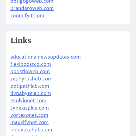
optigogoweb.com
brandaroweb.com
zoomifyit.com
Links
educationalnewsupdates.com
flexiboostco.com
boostioweb.com
zephyrushub.com
optipathlab.com
dynabytelab.com
evolvionet.com
synexisplus.com
vortexonet.com
maxxifynet.com
innovexahub.com