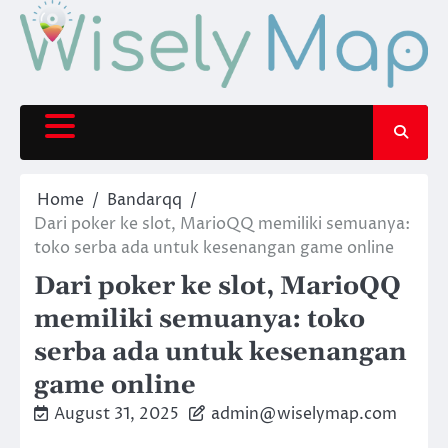
Skip
to
content
Home
Bandarqq
Dari poker ke slot, MarioQQ memiliki semuanya:
toko serba ada untuk kesenangan game online
Dari poker ke slot, MarioQQ
memiliki semuanya: toko
serba ada untuk kesenangan
game online
August 31, 2025
admin@wiselymap.com