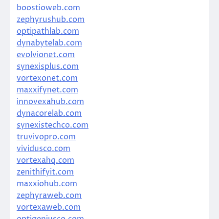
boostioweb.com
zephyrushub.com
optipathlab.com
dynabytelab.com
evolvionet.com
synexisplus.com
vortexonet.com
maxxifynet.com
innovexahub.com
dynacorelab.com
synexistechco.com
truvivopro.com
vividusco.com
vortexahq.com
zenithifyit.com
maxxiohub.com
zephyraweb.com
vortexaweb.com
optigeniusco.com