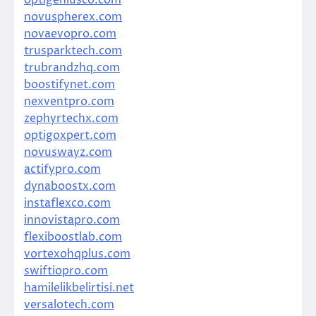
novuspherex.com
novaevopro.com
trusparktech.com
trubrandzhq.com
boostifynet.com
nexventpro.com
zephyrtechx.com
optigoxpert.com
novuswayz.com
actifypro.com
dynaboostx.com
instaflexco.com
innovistapro.com
flexiboostlab.com
vortexohqplus.com
swiftiopro.com
hamilelikbelirtisi.net
versalotech.com