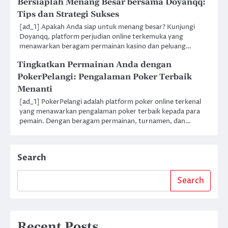
Bersiaplah Menang Besar bersama Doyanqq:
Tips dan Strategi Sukses
[ad_1] Apakah Anda siap untuk menang besar? Kunjungi
Doyanqq, platform perjudian online terkemuka yang
menawarkan beragam permainan kasino dan peluang…
Tingkatkan Permainan Anda dengan
PokerPelangi: Pengalaman Poker Terbaik
Menanti
[ad_1] PokerPelangi adalah platform poker online terkenal
yang menawarkan pengalaman poker terbaik kepada para
pemain. Dengan beragam permainan, turnamen, dan…
Search
Search
Recent Posts