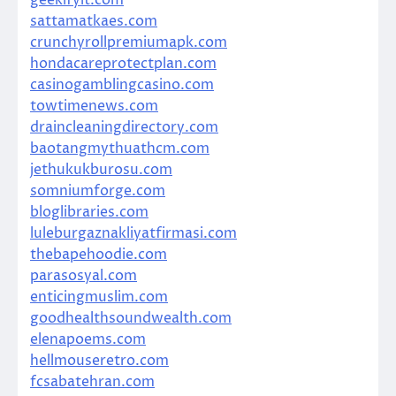
sattamatkaes.com
crunchyrollpremiumapk.com
hondacareprotectplan.com
casinogamblingcasino.com
towtimenews.com
draincleaningdirectory.com
baotangmythuathcm.com
jethukukburosu.com
somniumforge.com
bloglibraries.com
luleburgaznakliyatfirmasi.com
thebapehoodie.com
parasosyal.com
enticingmuslim.com
goodhealthsoundwealth.com
elenapoems.com
hellmouseretro.com
fcsabatehran.com