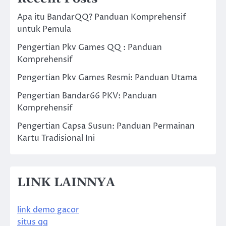
Apa itu BandarQQ? Panduan Komprehensif
untuk Pemula
Pengertian Pkv Games QQ : Panduan
Komprehensif
Pengertian Pkv Games Resmi: Panduan Utama
Pengertian Bandar66 PKV: Panduan
Komprehensif
Pengertian Capsa Susun: Panduan Permainan
Kartu Tradisional Ini
LINK LAINNYA
link demo gacor
situs qq