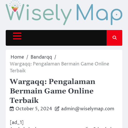
Skip
to
content
Home
Bandarqq
Wargaqq: Pengalaman Bermain Game Online
Terbaik
Wargaqq: Pengalaman
Bermain Game Online
Terbaik
October 5, 2024
admin@wiselymap.com
[ad_1]