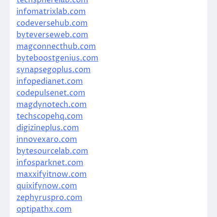
infomatrixlab.com
codeversehub.com
byteverseweb.com
magconnecthub.com
byteboostgenius.com
synapsegoplus.com
infopedianet.com
codepulsenet.com
magdynotech.com
techscopehq.com
digizineplus.com
innovexaro.com
bytesourcelab.com
infosparknet.com
maxxifyitnow.com
quixifynow.com
zephyruspro.com
optipathx.com