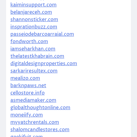
kaiminsupport.com
belanjareceh.com
shannonsticker.com
insprationbuzz.com
passeiodebarcoarraial.com
fondworth.com
iamseharkhan.com
thelatestkhabrain.com
digitaldesignproperties.com
sarkariresultex.com
mealizo.com
barknpaws.net
cellostore.info
asmediamaker.com
globalthoughtonline.com
moneiify.com
myyatchrentals.com
shalomcandlestores.com
geekifyit.com