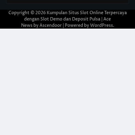
Copyright © 2026
Kumpulan Situs Slot Online Terpercaya
dengan Slot Demo dan Deposit Pulsa
| Ace
News by
Ascendoor
| Powered by
WordPress
.