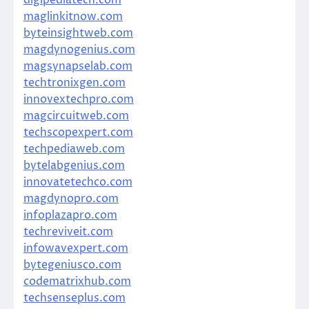
maglinkitnow.com
byteinsightweb.com
magdynogenius.com
magsynapselab.com
techtronixgen.com
innovextechpro.com
magcircuitweb.com
techscopexpert.com
techpediaweb.com
bytelabgenius.com
innovatetechco.com
magdynopro.com
infoplazapro.com
techreviveit.com
infowavexpert.com
bytegeniusco.com
codematrixhub.com
techsenseplus.com