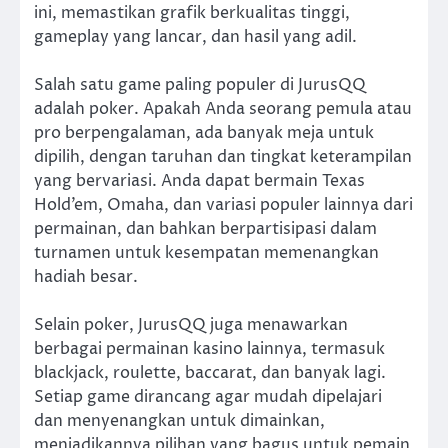
ini, memastikan grafik berkualitas tinggi,
gameplay yang lancar, dan hasil yang adil.
Salah satu game paling populer di JurusQQ
adalah poker. Apakah Anda seorang pemula atau
pro berpengalaman, ada banyak meja untuk
dipilih, dengan taruhan dan tingkat keterampilan
yang bervariasi. Anda dapat bermain Texas
Hold’em, Omaha, dan variasi populer lainnya dari
permainan, dan bahkan berpartisipasi dalam
turnamen untuk kesempatan memenangkan
hadiah besar.
Selain poker, JurusQQ juga menawarkan
berbagai permainan kasino lainnya, termasuk
blackjack, roulette, baccarat, dan banyak lagi.
Setiap game dirancang agar mudah dipelajari
dan menyenangkan untuk dimainkan,
menjadikannya pilihan yang bagus untuk pemain