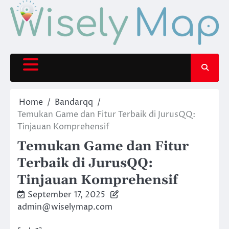
Skip
to
content
Home
Bandarqq
Temukan Game dan Fitur Terbaik di JurusQQ:
Tinjauan Komprehensif
Temukan Game dan Fitur
Terbaik di JurusQQ:
Tinjauan Komprehensif
September 17, 2025
admin@wiselymap.com