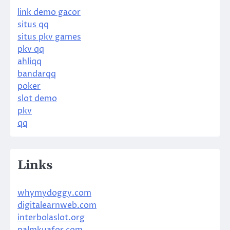
link demo gacor
situs qq
situs pkv games
pkv qq
ahliqq
bandarqq
poker
slot demo
pkv
qq
Links
whymydoggy.com
digitalearnweb.com
interbolaslot.org
palmkuafor.com