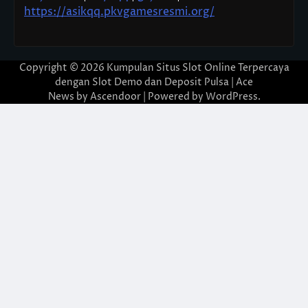
https://asikqq.pkvgamesresmi.org/
Copyright © 2026
Kumpulan Situs Slot Online Terpercaya
dengan Slot Demo dan Deposit Pulsa
| Ace
News by
Ascendoor
| Powered by
WordPress
.