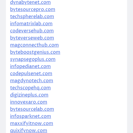
dynabytenet.com
bytesourcepro.com
techspherelab.com
infomatrixlab.com
codeversehub.com
byteverseweb.com
magconnecthub.com
byteboostgenius.com
synapsegoplus.com
infopedianet.com
codepulsenet.com
magdynotech.com
techscopehq.com
digizineplus.com
innovexaro.com
bytesourcelab.com
infosparknet.com
maxxifyitnow.com
quixifynow.com