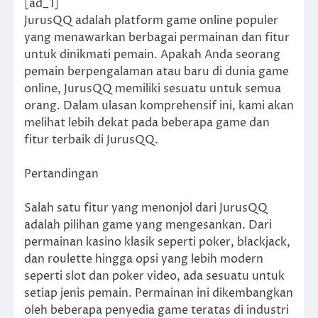
[ad_1]
JurusQQ adalah platform game online populer
yang menawarkan berbagai permainan dan fitur
untuk dinikmati pemain. Apakah Anda seorang
pemain berpengalaman atau baru di dunia game
online, JurusQQ memiliki sesuatu untuk semua
orang. Dalam ulasan komprehensif ini, kami akan
melihat lebih dekat pada beberapa game dan
fitur terbaik di JurusQQ.
Pertandingan
Salah satu fitur yang menonjol dari JurusQQ
adalah pilihan game yang mengesankan. Dari
permainan kasino klasik seperti poker, blackjack,
dan roulette hingga opsi yang lebih modern
seperti slot dan poker video, ada sesuatu untuk
setiap jenis pemain. Permainan ini dikembangkan
oleh beberapa penyedia game teratas di industri