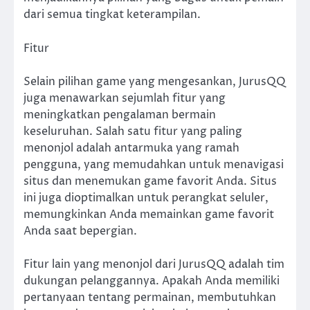
dari semua tingkat keterampilan.
Fitur
Selain pilihan game yang mengesankan, JurusQQ
juga menawarkan sejumlah fitur yang
meningkatkan pengalaman bermain
keseluruhan. Salah satu fitur yang paling
menonjol adalah antarmuka yang ramah
pengguna, yang memudahkan untuk menavigasi
situs dan menemukan game favorit Anda. Situs
ini juga dioptimalkan untuk perangkat seluler,
memungkinkan Anda memainkan game favorit
Anda saat bepergian.
Fitur lain yang menonjol dari JurusQQ adalah tim
dukungan pelanggannya. Apakah Anda memiliki
pertanyaan tentang permainan, membutuhkan