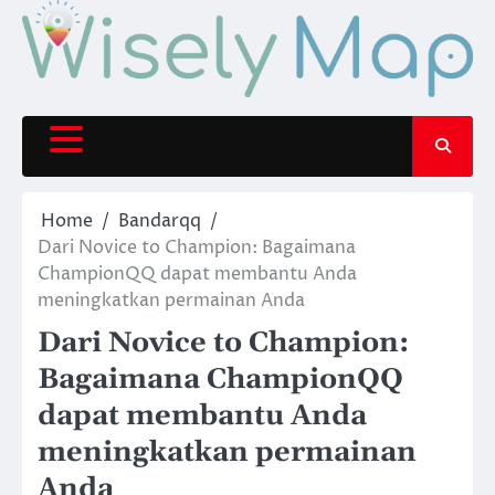
Skip
to
content
Home
Bandarqq
Dari Novice to Champion: Bagaimana
ChampionQQ dapat membantu Anda
meningkatkan permainan Anda
Dari Novice to Champion:
Bagaimana ChampionQQ
dapat membantu Anda
meningkatkan permainan
Anda