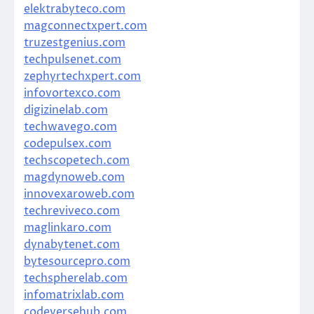
elektrabyteco.com
magconnectxpert.com
truzestgenius.com
techpulsenet.com
zephyrtechxpert.com
infovortexco.com
digizinelab.com
techwavego.com
codepulsex.com
techscopetech.com
magdynoweb.com
innovexaroweb.com
techreviveco.com
maglinkaro.com
dynabytenet.com
bytesourcepro.com
techspherelab.com
infomatrixlab.com
codeversehub.com