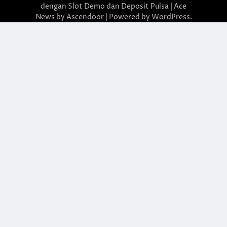
dengan Slot Demo dan Deposit Pulsa
| Ace
News by
Ascendoor
| Powered by
WordPress
.