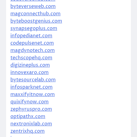
byteverseweb.com
magconnecthub.com
byteboostgenius.com
synapsegoplus.com
infopedianet.com
codepulsenet.com
magdynotech.com
techscopehq.com
digizineplus.com
innovexaro.com
bytesourcelab.com
infosparknet.com
maxxifyitnow.com
quixifynow.com
zephyruspro.com
optipathx.com
nextronixlab.com
zentrixhq.com