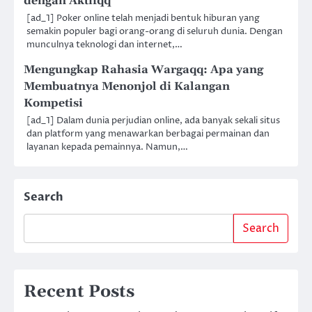
dengan Aktifqq
[ad_1] Poker online telah menjadi bentuk hiburan yang
semakin populer bagi orang-orang di seluruh dunia. Dengan
munculnya teknologi dan internet,…
Mengungkap Rahasia Wargaqq: Apa yang
Membuatnya Menonjol di Kalangan
Kompetisi
[ad_1] Dalam dunia perjudian online, ada banyak sekali situs
dan platform yang menawarkan berbagai permainan dan
layanan kepada pemainnya. Namun,…
Search
Search
Recent Posts