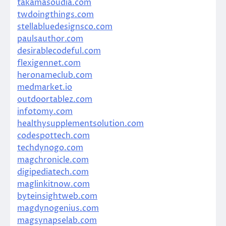
takamasoudia.com
twdoingthings.com
stellabluedesignsco.com
paulsauthor.com
desirablecodeful.com
flexigennet.com
heronameclub.com
medmarket.io
outdoortablez.com
infotomy.com
healthysupplementsolution.com
codespottech.com
techdynogo.com
magchronicle.com
digipediatech.com
maglinkitnow.com
byteinsightweb.com
magdynogenius.com
magsynapselab.com