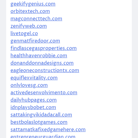
geekifygenius.com
orbitextech.com
magconnecttech.com
zenifyweb.com
livetogel.co
genmatfiredoor.com
findlascegasproperties.com
healthhavenrobbie.com
donanddonnadesigns.com
eagleoneconstructiontx.com
equiflexvitality.com
onlylovesg.com
activedesenvolvimento.com
dailyhubpages.com
idnplaysbobet.com
sattakingvikidadacall.com
bestbolaslotgames.com
sattamatkafixedgamehere.com
entrepreneurguardian.com