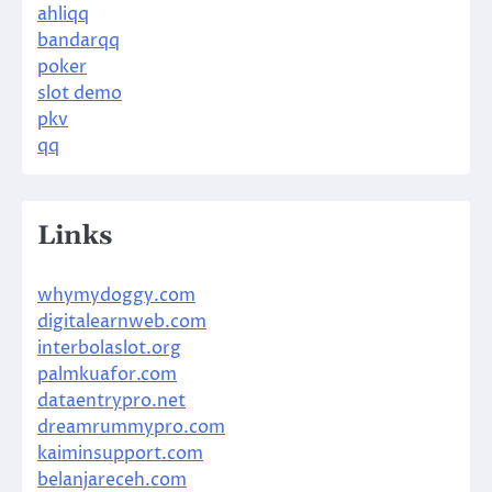
ahliqq
bandarqq
poker
slot demo
pkv
qq
Links
whymydoggy.com
digitalearnweb.com
interbolaslot.org
palmkuafor.com
dataentrypro.net
dreamrummypro.com
kaiminsupport.com
belanjareceh.com