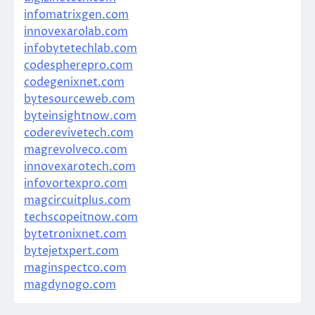
infomatrixgen.com
innovexarolab.com
infobytetechlab.com
codespherepro.com
codegenixnet.com
bytesourceweb.com
byteinsightnow.com
coderevivetech.com
magrevolveco.com
innovexarotech.com
infovortexpro.com
magcircuitplus.com
techscopeitnow.com
bytetronixnet.com
bytejetxpert.com
maginspectco.com
magdynogo.com