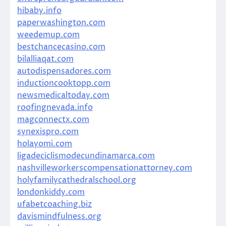
hibaby.info
paperwashington.com
weedemup.com
bestchancecasino.com
bilalliaqat.com
autodispensadores.com
inductioncooktopp.com
newsmedicaltoday.com
roofingnevada.info
magconnectx.com
synexispro.com
holayomi.com
ligadeciclismodecundinamarca.com
nashvilleworkerscompensationattorney.com
holyfamilycathedralschool.org
londonkiddy.com
ufabetcoaching.biz
davismindfulness.org