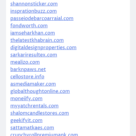
shannonsticker.com
insprationbuzz.com
passeiodebarcoarraial.com
fondworth.com
iamseharkhan.com
thelatestkhabrain.com
digitaldesignproperties.com
sarkariresultex.com
mealizo.com
barknpaws.net
cellostore.info
asmediamaker.com
globalthoughtonline.com
moneiify.com
myyatchrentals.com
shalomcandlestores.com
geekifyit.com
sattamatkaes.com
crunchyrollpremiumapk.com