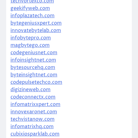
techvortexco.com
geekifyweb.com
infoplazatech.com
bytegeniusxpert.com
innovatebytelab.com
infobytepro.com
magbytego.com
codegeniusnet.com
infoinsightnet.com
bytesourcehq.com
byteinsightnet.com
codepulsetechco.com
digizineweb.com
codeconnectx.com
infomatrixxpert.com
innovexaronet.com
techvistanow.com
infomatrixhq.com
cubixiosparklab.com