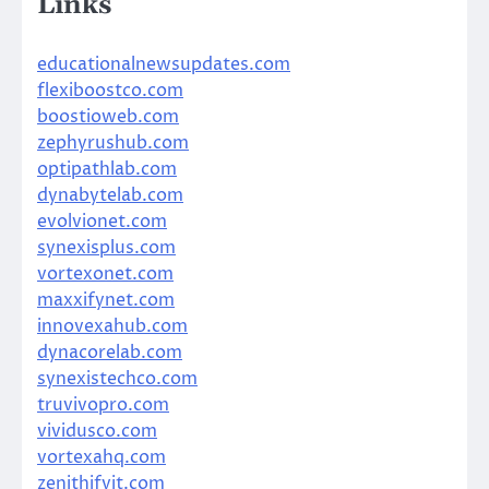
Links
educationalnewsupdates.com
flexiboostco.com
boostioweb.com
zephyrushub.com
optipathlab.com
dynabytelab.com
evolvionet.com
synexisplus.com
vortexonet.com
maxxifynet.com
innovexahub.com
dynacorelab.com
synexistechco.com
truvivopro.com
vividusco.com
vortexahq.com
zenithifyit.com