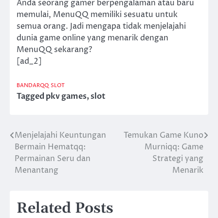
Anda seorang gamer berpengalaman atau baru
memulai, MenuQQ memiliki sesuatu untuk
semua orang. Jadi mengapa tidak menjelajahi
dunia game online yang menarik dengan
MenuQQ sekarang?
[ad_2]
BANDARQQ
SLOT
Tagged
pkv games
,
slot
Menjelajahi Keuntungan
Temukan Game Kuno
Post
Bermain Hematqq:
Murniqq: Game
navigation
Permainan Seru dan
Strategi yang
Menantang
Menarik
Related Posts