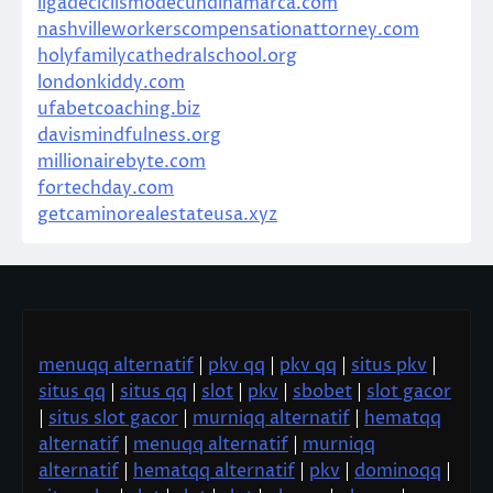
ligadeciclismodecundinamarca.com
nashvilleworkerscompensationattorney.com
holyfamilycathedralschool.org
londonkiddy.com
ufabetcoaching.biz
davismindfulness.org
millionairebyte.com
fortechday.com
getcaminorealestateusa.xyz
menuqq alternatif
|
pkv qq
|
pkv qq
|
situs pkv
|
situs qq
|
situs qq
|
slot
|
pkv
|
sbobet
|
slot gacor
|
situs slot gacor
|
murniqq alternatif
|
hematqq
alternatif
|
menuqq alternatif
|
murniqq
alternatif
|
hematqq alternatif
|
pkv
|
dominoqq
|