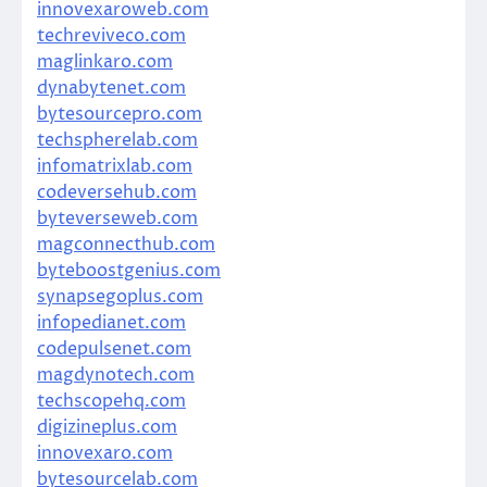
innovexaroweb.com
techreviveco.com
maglinkaro.com
dynabytenet.com
bytesourcepro.com
techspherelab.com
infomatrixlab.com
codeversehub.com
byteverseweb.com
magconnecthub.com
byteboostgenius.com
synapsegoplus.com
infopedianet.com
codepulsenet.com
magdynotech.com
techscopehq.com
digizineplus.com
innovexaro.com
bytesourcelab.com