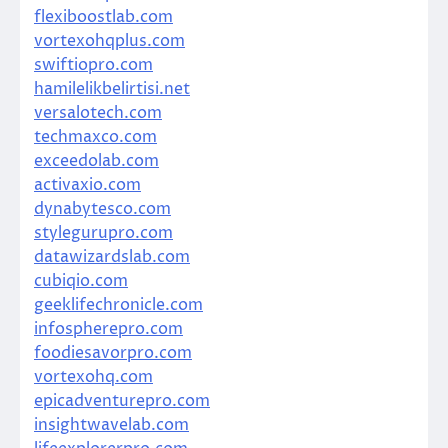
flexiboostlab.com
vortexohqplus.com
swiftiopro.com
hamilelikbelirtisi.net
versalotech.com
techmaxco.com
exceedolab.com
activaxio.com
dynabytesco.com
stylegurupro.com
datawizardslab.com
cubiqio.com
geeklifechronicle.com
infospherepro.com
foodiesavorpro.com
vortexohq.com
epicadventurepro.com
insightwavelab.com