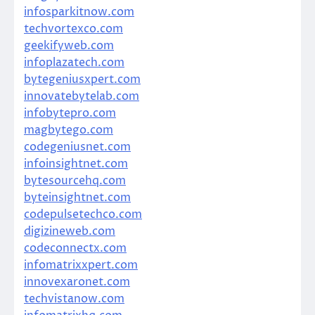
infosparkitnow.com
techvortexco.com
geekifyweb.com
infoplazatech.com
bytegeniusxpert.com
innovatebytelab.com
infobytepro.com
magbytego.com
codegeniusnet.com
infoinsightnet.com
bytesourcehq.com
byteinsightnet.com
codepulsetechco.com
digizineweb.com
codeconnectx.com
infomatrixxpert.com
innovexaronet.com
techvistanow.com