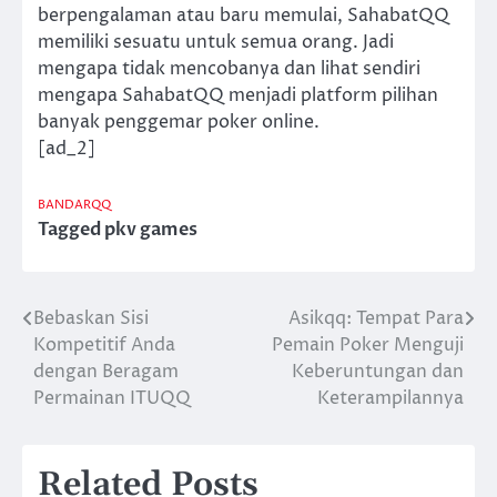
berpengalaman atau baru memulai, SahabatQQ
memiliki sesuatu untuk semua orang. Jadi
mengapa tidak mencobanya dan lihat sendiri
mengapa SahabatQQ menjadi platform pilihan
banyak penggemar poker online.
[ad_2]
BANDARQQ
Tagged
pkv games
Bebaskan Sisi
Asikqq: Tempat Para
Post
Kompetitif Anda
Pemain Poker Menguji
navigation
dengan Beragam
Keberuntungan dan
Permainan ITUQQ
Keterampilannya
Related Posts