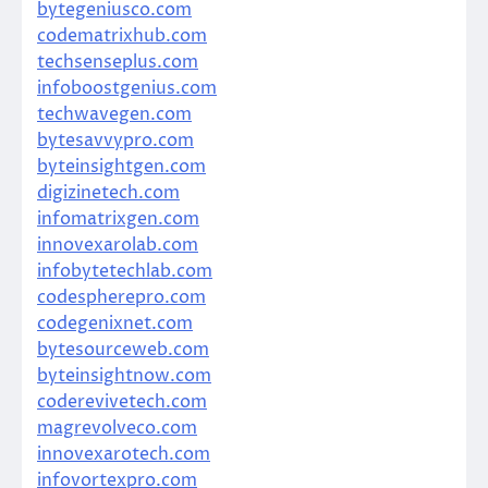
bytegeniusco.com
codematrixhub.com
techsenseplus.com
infoboostgenius.com
techwavegen.com
bytesavvypro.com
byteinsightgen.com
digizinetech.com
infomatrixgen.com
innovexarolab.com
infobytetechlab.com
codespherepro.com
codegenixnet.com
bytesourceweb.com
byteinsightnow.com
coderevivetech.com
magrevolveco.com
innovexarotech.com
infovortexpro.com