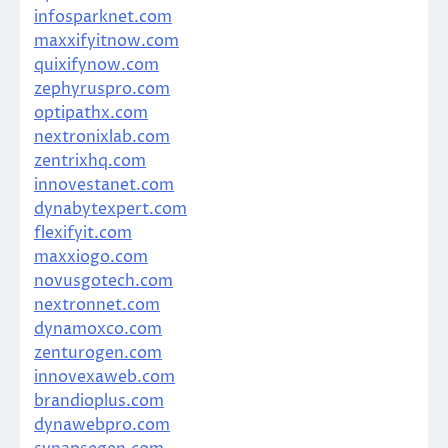
infosparknet.com
maxxifyitnow.com
quixifynow.com
zephyruspro.com
optipathx.com
nextronixlab.com
zentrixhq.com
innovestanet.com
dynabytexpert.com
flexifyit.com
maxxiogo.com
novusgotech.com
nextronnet.com
dynamoxco.com
zenturogen.com
innovexaweb.com
brandioplus.com
dynawebpro.com