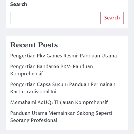
Search
Search
Recent Posts
Pengertian Pkv Games Resmi: Panduan Utama
Pengertian Bandar66 PKV: Panduan
Komprehensif
Pengertian Capsa Susun: Panduan Permainan
Kartu Tradisional Ini
Memahami AdUQ: Tinjauan Komprehensif
Panduan Utama Memainkan Sakong Seperti
Seorang Profesional