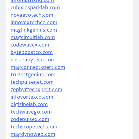
infomatrixhq.com
cubixiosparklab.com
novaevotech.com
innovextechco.com
maglinkgenius.com
magcircuitlab.com
codewavex.com
byteboostco.com
elektrabyteco.com
magconnectxpert.com
truzestgenius.com
techpulsenet.com
zephyrtechxpert.com
infovortexco.com
digizinelab.com
techwavego.com
codepulsex.com
techscopetech.com
magdynoweb.com