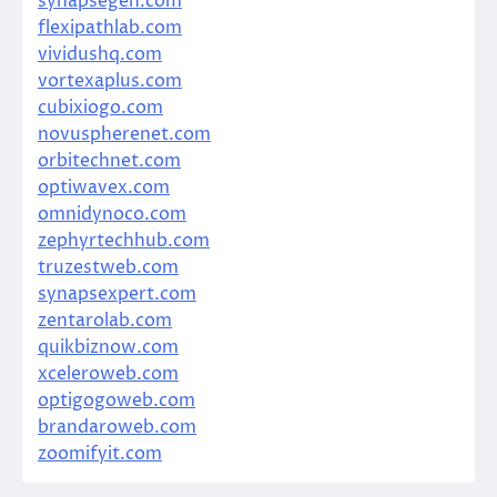
synapsegen.com
flexipathlab.com
vividushq.com
vortexaplus.com
cubixiogo.com
novuspherenet.com
orbitechnet.com
optiwavex.com
omnidynoco.com
zephyrtechhub.com
truzestweb.com
synapsexpert.com
zentarolab.com
quikbiznow.com
xceleroweb.com
optigogoweb.com
brandaroweb.com
zoomifyit.com