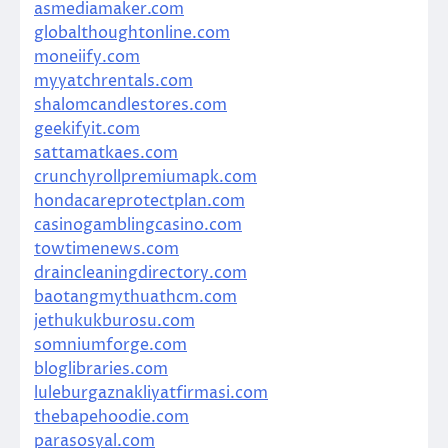
asmediamaker.com
globalthoughtonline.com
moneiify.com
myyatchrentals.com
shalomcandlestores.com
geekifyit.com
sattamatkaes.com
crunchyrollpremiumapk.com
hondacareprotectplan.com
casinogamblingcasino.com
towtimenews.com
draincleaningdirectory.com
baotangmythuathcm.com
jethukukburosu.com
somniumforge.com
bloglibraries.com
luleburgaznakliyatfirmasi.com
thebapehoodie.com
parasosyal.com