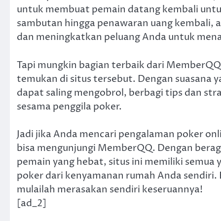
untuk membuat pemain datang kembali untuk
sambutan hingga penawaran uang kembali, 
dan meningkatkan peluang Anda untuk mena
Tapi mungkin bagian terbaik dari MemberQQ
temukan di situs tersebut. Dengan suasana 
dapat saling mengobrol, berbagi tips dan st
sesama penggila poker.
Jadi jika Anda mencari pengalaman poker o
bisa mengunjungi MemberQQ. Dengan berag
pemain yang hebat, situs ini memiliki semua
poker dari kenyamanan rumah Anda sendiri.
mulailah merasakan sendiri keseruannya!
[ad_2]