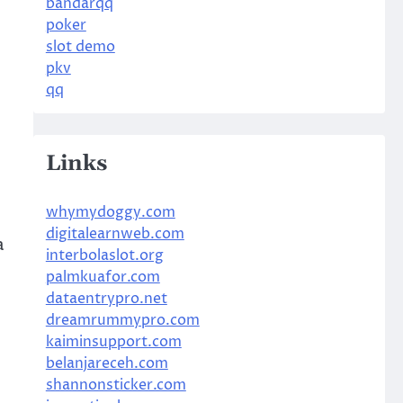
bandarqq
poker
slot demo
pkv
qq
Links
whymydoggy.com
digitalearnweb.com
a
interbolaslot.org
palmkuafor.com
dataentrypro.net
dreamrummypro.com
kaiminsupport.com
belanjareceh.com
shannonsticker.com