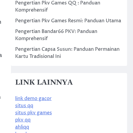
Pengertian Pkv Games QQ : Panduan
Komprehensif
Pengertian Pkv Games Resmi: Panduan Utama
n
Pengertian Bandar66 PKV: Panduan
Komprehensif
Pengertian Capsa Susun: Panduan Permainan
a
Kartu Tradisional Ini
LINK LAINNYA
n
link demo gacor
situs qq
situs pkv games
pkv qq
ahliqq