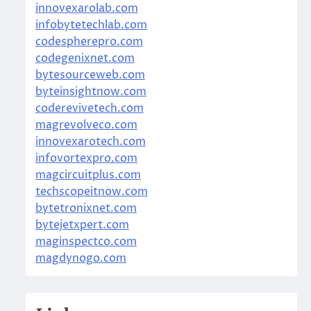
innovexarolab.com
infobytetechlab.com
codespherepro.com
codegenixnet.com
bytesourceweb.com
byteinsightnow.com
coderevivetech.com
magrevolveco.com
innovexarotech.com
infovortexpro.com
magcircuitplus.com
techscopeitnow.com
bytetronixnet.com
bytejetxpert.com
maginspectco.com
magdynogo.com