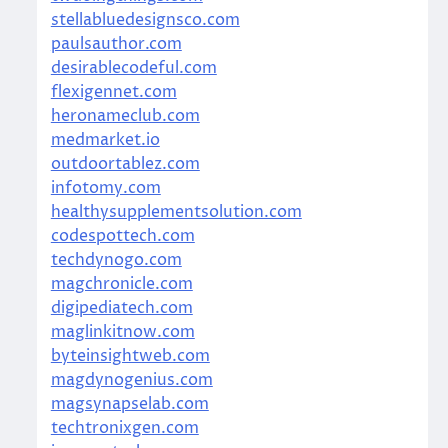
stellabluedesignsco.com
paulsauthor.com
desirablecodeful.com
flexigennet.com
heronameclub.com
medmarket.io
outdoortablez.com
infotomy.com
healthysupplementsolution.com
codespottech.com
techdynogo.com
magchronicle.com
digipediatech.com
maglinkitnow.com
byteinsightweb.com
magdynogenius.com
magsynapselab.com
techtronixgen.com