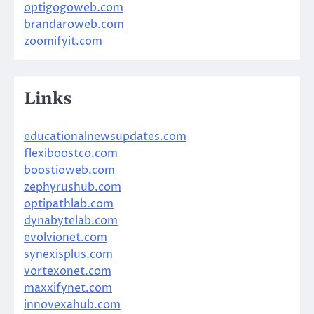
optigogoweb.com
brandaroweb.com
zoomifyit.com
Links
educationalnewsupdates.com
flexiboostco.com
boostioweb.com
zephyrushub.com
optipathlab.com
dynabytelab.com
evolvionet.com
synexisplus.com
vortexonet.com
maxxifynet.com
innovexahub.com