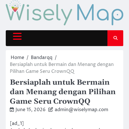
Skip
to
content
Home
Bandarqq
Bersiaplah untuk Bermain dan Menang dengan
Pilihan Game Seru CrownQQ
Bersiaplah untuk Bermain
dan Menang dengan Pilihan
Game Seru CrownQQ
June 15, 2026
admin@wiselymap.com
[ad_1]