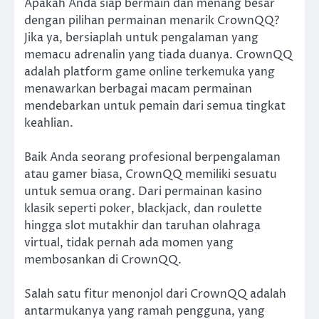
Apakah Anda siap bermain dan menang besar
dengan pilihan permainan menarik CrownQQ?
Jika ya, bersiaplah untuk pengalaman yang
memacu adrenalin yang tiada duanya. CrownQQ
adalah platform game online terkemuka yang
menawarkan berbagai macam permainan
mendebarkan untuk pemain dari semua tingkat
keahlian.
Baik Anda seorang profesional berpengalaman
atau gamer biasa, CrownQQ memiliki sesuatu
untuk semua orang. Dari permainan kasino
klasik seperti poker, blackjack, dan roulette
hingga slot mutakhir dan taruhan olahraga
virtual, tidak pernah ada momen yang
membosankan di CrownQQ.
Salah satu fitur menonjol dari CrownQQ adalah
antarmukanya yang ramah pengguna, yang