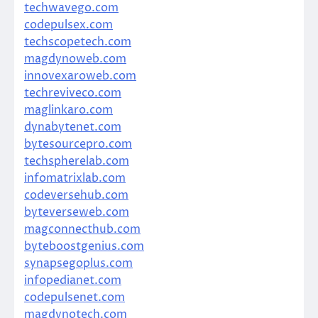
techwavego.com
codepulsex.com
techscopetech.com
magdynoweb.com
innovexaroweb.com
techreviveco.com
maglinkaro.com
dynabytenet.com
bytesourcepro.com
techspherelab.com
infomatrixlab.com
codeversehub.com
byteverseweb.com
magconnecthub.com
byteboostgenius.com
synapsegoplus.com
infopedianet.com
codepulsenet.com
magdynotech.com