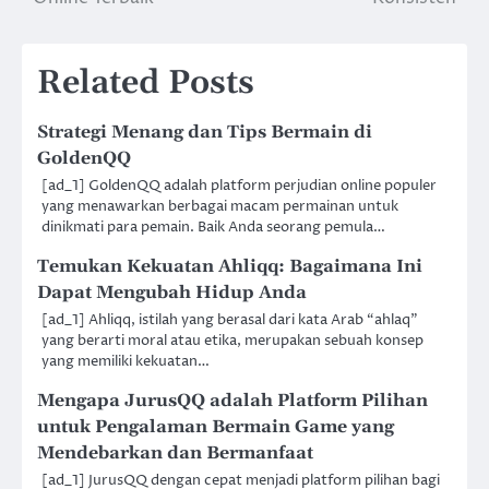
Related Posts
Strategi Menang dan Tips Bermain di
GoldenQQ
[ad_1] GoldenQQ adalah platform perjudian online populer
yang menawarkan berbagai macam permainan untuk
dinikmati para pemain. Baik Anda seorang pemula…
Temukan Kekuatan Ahliqq: Bagaimana Ini
Dapat Mengubah Hidup Anda
[ad_1] Ahliqq, istilah yang berasal dari kata Arab “ahlaq”
yang berarti moral atau etika, merupakan sebuah konsep
yang memiliki kekuatan…
Mengapa JurusQQ adalah Platform Pilihan
untuk Pengalaman Bermain Game yang
Mendebarkan dan Bermanfaat
[ad_1] JurusQQ dengan cepat menjadi platform pilihan bagi