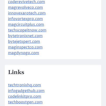
coderevivetech.com
magrevolveco.com
innovexarotech.com
infovortexpro.com
magcircuitplus.com
techscopeitnow.com
bytetronixnet.com
bytejetxpert.com
maginspectco.com
magdynogo.com
Links
techtronixhq.com
infogadgethub.com
codelinkitpro.com
techboostgen.com