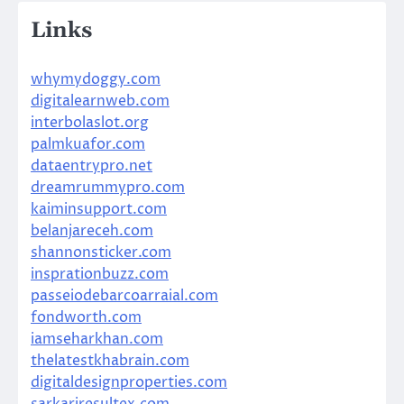
Links
whymydoggy.com
digitalearnweb.com
interbolaslot.org
palmkuafor.com
dataentrypro.net
dreamrummypro.com
kaiminsupport.com
belanjareceh.com
shannonsticker.com
insprationbuzz.com
passeiodebarcoarraial.com
fondworth.com
iamseharkhan.com
thelatestkhabrain.com
digitaldesignproperties.com
sarkariresultex.com