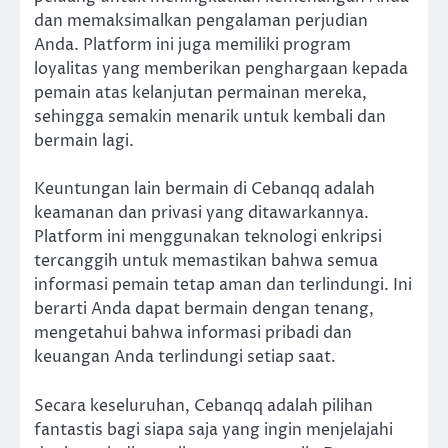
dan memaksimalkan pengalaman perjudian
Anda. Platform ini juga memiliki program
loyalitas yang memberikan penghargaan kepada
pemain atas kelanjutan permainan mereka,
sehingga semakin menarik untuk kembali dan
bermain lagi.
Keuntungan lain bermain di Cebanqq adalah
keamanan dan privasi yang ditawarkannya.
Platform ini menggunakan teknologi enkripsi
tercanggih untuk memastikan bahwa semua
informasi pemain tetap aman dan terlindungi. Ini
berarti Anda dapat bermain dengan tenang,
mengetahui bahwa informasi pribadi dan
keuangan Anda terlindungi setiap saat.
Secara keseluruhan, Cebanqq adalah pilihan
fantastis bagi siapa saja yang ingin menjelajahi