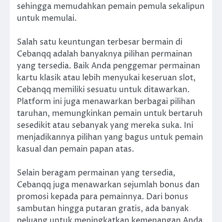
sehingga memudahkan pemain pemula sekalipun
untuk memulai.
Salah satu keuntungan terbesar bermain di
Cebanqq adalah banyaknya pilihan permainan
yang tersedia. Baik Anda penggemar permainan
kartu klasik atau lebih menyukai keseruan slot,
Cebanqq memiliki sesuatu untuk ditawarkan.
Platform ini juga menawarkan berbagai pilihan
taruhan, memungkinkan pemain untuk bertaruh
sesedikit atau sebanyak yang mereka suka. Ini
menjadikannya pilihan yang bagus untuk pemain
kasual dan pemain papan atas.
Selain beragam permainan yang tersedia,
Cebanqq juga menawarkan sejumlah bonus dan
promosi kepada para pemainnya. Dari bonus
sambutan hingga putaran gratis, ada banyak
peluang untuk meningkatkan kemenangan Anda