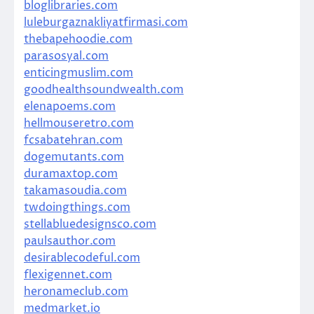
bloglibraries.com
luleburgaznakliyatfirmasi.com
thebapehoodie.com
parasosyal.com
enticingmuslim.com
goodhealthsoundwealth.com
elenapoems.com
hellmouseretro.com
fcsabatehran.com
dogemutants.com
duramaxtop.com
takamasoudia.com
twdoingthings.com
stellabluedesignsco.com
paulsauthor.com
desirablecodeful.com
flexigennet.com
heronameclub.com
medmarket.io