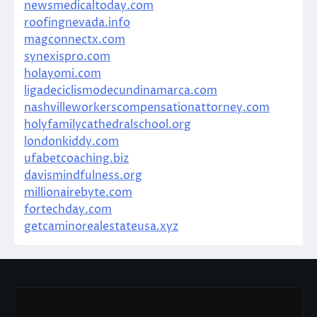
newsmedicaltoday.com
roofingnevada.info
magconnectx.com
synexispro.com
holayomi.com
ligadeciclismodecundinamarca.com
nashvilleworkerscompensationattorney.com
holyfamilycathedralschool.org
londonkiddy.com
ufabetcoaching.biz
davismindfulness.org
millionairebyte.com
fortechday.com
getcaminorealestateusa.xyz