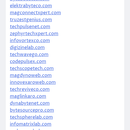
elektrabyteco.com
magconnectxpert.com
truzestgenius.com
techpulsenet.com
zephyrtechxpert.com
infovortexco.com
digizinelab.com
techwavego.com
codepulsex.com
techscopetech.com
magdynoweb.com
innovexaroweb.com
techreviveco.com
maglinkaro.com
dynabytenet.com
bytesourcepro.com
techspherelab.com
infomatrixlab.com