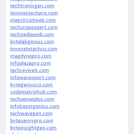
techtronixgen.com
innovextechpro.com
magcircuitweb.com
techscopexpert.com
techpediaweb.com
bytelabgenius.com
innovatetechco.com
magdynopro.com
infoplazapro.com
techreviveit.com
infowavexpert.com
bytegeniusco.com
codematrixhub.com
techsenseplus.com
infoboostgenius.com
techwavegen.com
bytesavvypro.com
byteinsightgen.com