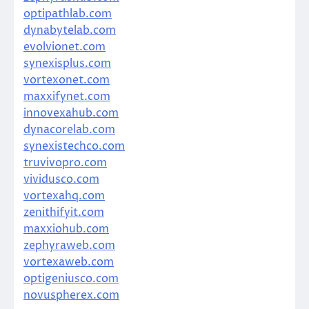
optipathlab.com
dynabytelab.com
evolvionet.com
synexisplus.com
vortexonet.com
maxxifynet.com
innovexahub.com
dynacorelab.com
synexistechco.com
truvivopro.com
vividusco.com
vortexahq.com
zenithifyit.com
maxxiohub.com
zephyraweb.com
vortexaweb.com
optigeniusco.com
novuspherex.com