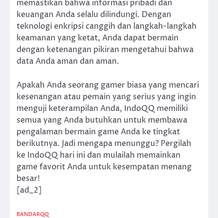
memastikan bahwa informasi pribadi dan
keuangan Anda selalu dilindungi. Dengan
teknologi enkripsi canggih dan langkah-langkah
keamanan yang ketat, Anda dapat bermain
dengan ketenangan pikiran mengetahui bahwa
data Anda aman dan aman.
Apakah Anda seorang gamer biasa yang mencari
kesenangan atau pemain yang serius yang ingin
menguji keterampilan Anda, IndoQQ memiliki
semua yang Anda butuhkan untuk membawa
pengalaman bermain game Anda ke tingkat
berikutnya. Jadi mengapa menunggu? Pergilah
ke IndoQQ hari ini dan mulailah memainkan
game favorit Anda untuk kesempatan menang
besar!
[ad_2]
BANDARQQ