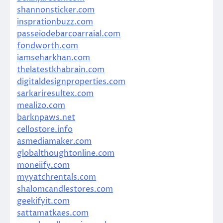
shannonsticker.com
insprationbuzz.com
passeiodebarcoarraial.com
fondworth.com
iamseharkhan.com
thelatestkhabrain.com
digitaldesignproperties.com
sarkariresultex.com
mealizo.com
barknpaws.net
cellostore.info
asmediamaker.com
globalthoughtonline.com
moneiify.com
myyatchrentals.com
shalomcandlestores.com
geekifyit.com
sattamatkaes.com