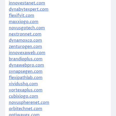
innovestanet.com
dynabytexpert.com
flexifyit.com
maxxiogo.com
novusgotech.com
nextronnet.com
dynamoxco.com
zenturogen.com
innovexaweb.com
brandioplus.com
dynawebpro.com
synapsegen.com
flexipathlab.com
vividushq.com
vortexaplus.com
cubixiogo.com
novuspherenet.com
orbitechnet.com
optiwavex.com