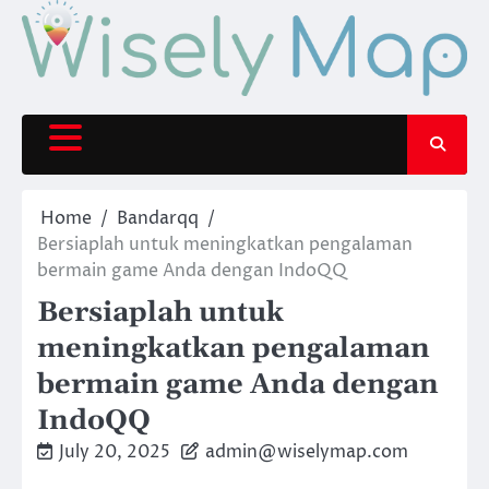
Skip
to
content
Home
Bandarqq
Bersiaplah untuk meningkatkan pengalaman
bermain game Anda dengan IndoQQ
Bersiaplah untuk
meningkatkan pengalaman
bermain game Anda dengan
IndoQQ
July 20, 2025
admin@wiselymap.com