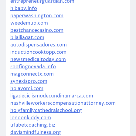
entrepreneurguardian.com
hibaby.info
paperwashington.com
weedemup.com
bestchancecasino.com
bilalliaqat.com
autodispensadores.com
inductioncooktopp.com
newsmedicaltoday.com
roofingnevada.info
magconnectx.com
synexispro.com
holayomi.com
ligadeciclismodecundinamarca.com
nashvilleworkerscompensationattorney.com
holyfamilycathedralschool.org
londonkiddy.com
ufabetcoaching.biz
davismindfulness.org