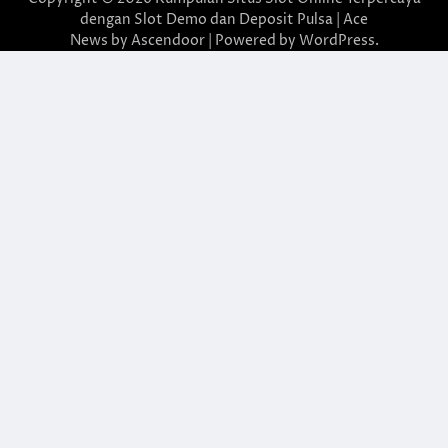
dengan Slot Demo dan Deposit Pulsa
| Ace
News by
Ascendoor
| Powered by
WordPress
.