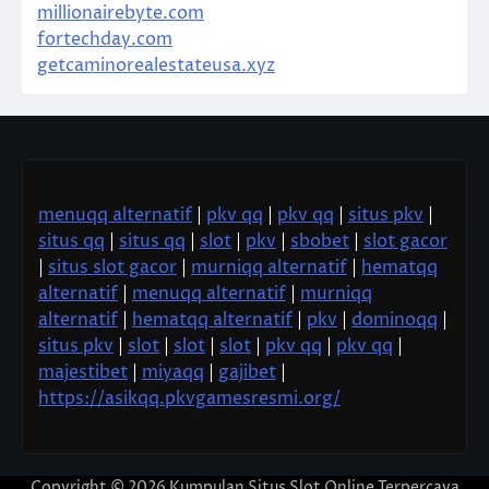
millionairebyte.com
fortechday.com
getcaminorealestateusa.xyz
menuqq alternatif
|
pkv qq
|
pkv qq
|
situs pkv
|
situs qq
|
situs qq
|
slot
|
pkv
|
sbobet
|
slot gacor
|
situs slot gacor
|
murniqq alternatif
|
hematqq
alternatif
|
menuqq alternatif
|
murniqq
alternatif
|
hematqq alternatif
|
pkv
|
dominoqq
|
situs pkv
|
slot
|
slot
|
slot
|
pkv qq
|
pkv qq
|
majestibet
|
miyaqq
|
gajibet
|
https://asikqq.pkvgamesresmi.org/
Copyright © 2026
Kumpulan Situs Slot Online Terpercaya