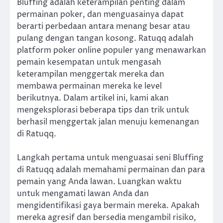
Bluffing adalah keterampilan penting dalam
permainan poker, dan menguasainya dapat
berarti perbedaan antara menang besar atau
pulang dengan tangan kosong. Ratuqq adalah
platform poker online populer yang menawarkan
pemain kesempatan untuk mengasah
keterampilan menggertak mereka dan
membawa permainan mereka ke level
berikutnya. Dalam artikel ini, kami akan
mengeksplorasi beberapa tips dan trik untuk
berhasil menggertak jalan menuju kemenangan
di Ratuqq.
Langkah pertama untuk menguasai seni Bluffing
di Ratuqq adalah memahami permainan dan para
pemain yang Anda lawan. Luangkan waktu
untuk mengamati lawan Anda dan
mengidentifikasi gaya bermain mereka. Apakah
mereka agresif dan bersedia mengambil risiko,