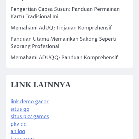
Pengertian Capsa Susun: Panduan Permainan
Kartu Tradisional Ini
Memahami AdUQ: Tinjauan Komprehensif
Panduan Utama Memainkan Sakong Seperti
Seorang Profesional
Memahami ADUQQ: Panduan Komprehensif
LINK LAINNYA
link demo gacor
situs qq
situs pkv games
pkv qq
ahliqq
bandarqq