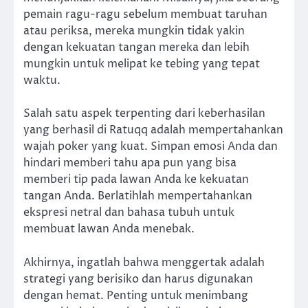
pemain ragu-ragu sebelum membuat taruhan
atau periksa, mereka mungkin tidak yakin
dengan kekuatan tangan mereka dan lebih
mungkin untuk melipat ke tebing yang tepat
waktu.
Salah satu aspek terpenting dari keberhasilan
yang berhasil di Ratuqq adalah mempertahankan
wajah poker yang kuat. Simpan emosi Anda dan
hindari memberi tahu apa pun yang bisa
memberi tip pada lawan Anda ke kekuatan
tangan Anda. Berlatihlah mempertahankan
ekspresi netral dan bahasa tubuh untuk
membuat lawan Anda menebak.
Akhirnya, ingatlah bahwa menggertak adalah
strategi yang berisiko dan harus digunakan
dengan hemat. Penting untuk menimbang