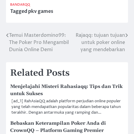
BANDARQQ
Tagged
pkv games
Temui Masterdomino99:
Rajaqq: tujuan tujuan
Post
The Poker Pro Mengambil
untuk poker online
navigation
Dunia Online Demi
yang mendebarkan
Related Posts
Menjelajahi Misteri Rahasiaqq: Tips dan Trik
untuk Sukses
[ad_1] RahAsiaQQ adalah platform perjudian online populer
yang telah mendapatkan popularitas dalam beberapa tahun
terakhir. Dengan antarmuka yang ramping dan…
Bebaskan Keterampilan Poker Anda di
CrownQQ – Platform Gaming Premier