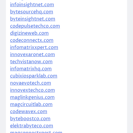
infoinsightnet.com
bytesourcehq.com
byteinsightnet.com
codepulsetechco.com
digizineweb.com
codeconnectx.com
infomatrixxpert.com
innovexaronet.com
techvistanow.com
infomatrixhq.com
cubixiosparklab.com
novaevotech.com
innovextechco.com
maglinkgenius.com
magcircuitlab.com
codewavex.com
byteboostco.com
elektrabyteco.com
magconnectxpert.com