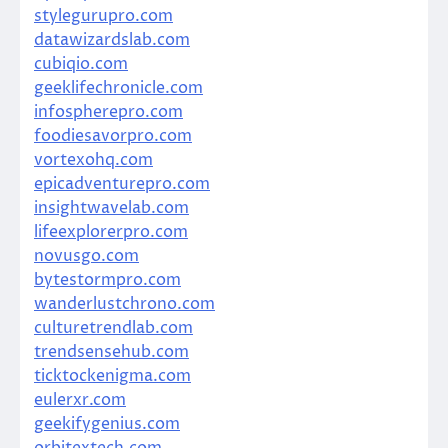
stylegurupro.com
datawizardslab.com
cubiqio.com
geeklifechronicle.com
infospherepro.com
foodiesavorpro.com
vortexohq.com
epicadventurepro.com
insightwavelab.com
lifeexplorerpro.com
novusgo.com
bytestormpro.com
wanderlustchrono.com
culturetrendlab.com
trendsensehub.com
ticktockenigma.com
eulerxr.com
geekifygenius.com
orbitextech.com