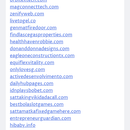
magconnecttech.com
zenifyweb.com
livetogel.co
genmatfiredoor.com
findlascegasproperties.com
healthhavenrobbie.com
donanddonnadesigns.com
eagleoneconstructiontx.com
equiflexvitality.com
onlylovesg.com
activedesenvolvimento.com
dailyhubpages.com
idnplaysbobet.com
sattakingvikidadacall.com
bestbolaslotgames.com
sattamatkafixedgamehere.com
entrepreneurguardian.com
hibaby.info