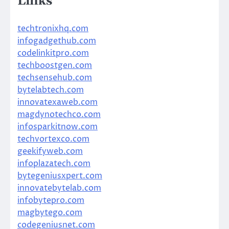
Links
techtronixhq.com
infogadgethub.com
codelinkitpro.com
techboostgen.com
techsensehub.com
bytelabtech.com
innovatexaweb.com
magdynotechco.com
infosparkitnow.com
techvortexco.com
geekifyweb.com
infoplazatech.com
bytegeniusxpert.com
innovatebytelab.com
infobytepro.com
magbytego.com
codegeniusnet.com