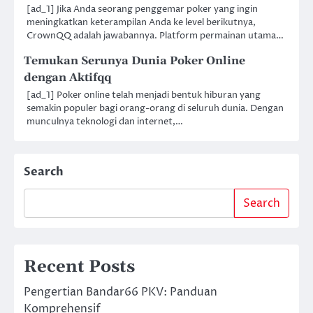
[ad_1] Jika Anda seorang penggemar poker yang ingin
meningkatkan keterampilan Anda ke level berikutnya,
CrownQQ adalah jawabannya. Platform permainan utama…
Temukan Serunya Dunia Poker Online
dengan Aktifqq
[ad_1] Poker online telah menjadi bentuk hiburan yang
semakin populer bagi orang-orang di seluruh dunia. Dengan
munculnya teknologi dan internet,…
Search
Search
Recent Posts
Pengertian Bandar66 PKV: Panduan
Komprehensif