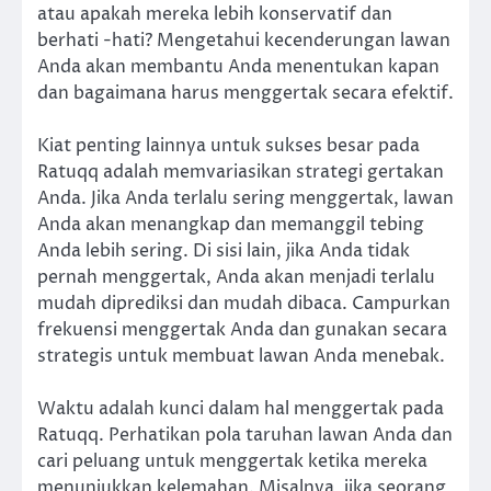
atau apakah mereka lebih konservatif dan
berhati -hati? Mengetahui kecenderungan lawan
Anda akan membantu Anda menentukan kapan
dan bagaimana harus menggertak secara efektif.
Kiat penting lainnya untuk sukses besar pada
Ratuqq adalah memvariasikan strategi gertakan
Anda. Jika Anda terlalu sering menggertak, lawan
Anda akan menangkap dan memanggil tebing
Anda lebih sering. Di sisi lain, jika Anda tidak
pernah menggertak, Anda akan menjadi terlalu
mudah diprediksi dan mudah dibaca. Campurkan
frekuensi menggertak Anda dan gunakan secara
strategis untuk membuat lawan Anda menebak.
Waktu adalah kunci dalam hal menggertak pada
Ratuqq. Perhatikan pola taruhan lawan Anda dan
cari peluang untuk menggertak ketika mereka
menunjukkan kelemahan. Misalnya, jika seorang