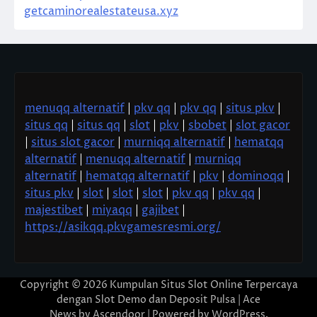
getcaminorealestateusa.xyz
menuqq alternatif
|
pkv qq
|
pkv qq
|
situs pkv
|
situs qq
|
situs qq
|
slot
|
pkv
|
sbobet
|
slot gacor
|
situs slot gacor
|
murniqq alternatif
|
hematqq
alternatif
|
menuqq alternatif
|
murniqq
alternatif
|
hematqq alternatif
|
pkv
|
dominoqq
|
situs pkv
|
slot
|
slot
|
slot
|
pkv qq
|
pkv qq
|
majestibet
|
miyaqq
|
gajibet
|
https://asikqq.pkvgamesresmi.org/
Copyright © 2026
Kumpulan Situs Slot Online Terpercaya
dengan Slot Demo dan Deposit Pulsa
| Ace
News by
Ascendoor
| Powered by
WordPress
.