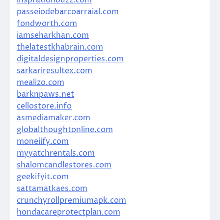
passeiodebarcoarraial.com
fondworth.com
iamseharkhan.com
thelatestkhabrain.com
digitaldesignproperties.com
sarkariresultex.com
mealizo.com
barknpaws.net
cellostore.info
asmediamaker.com
globalthoughtonline.com
moneiify.com
myyatchrentals.com
shalomcandlestores.com
geekifyit.com
sattamatkaes.com
crunchyrollpremiumapk.com
hondacareprotectplan.com