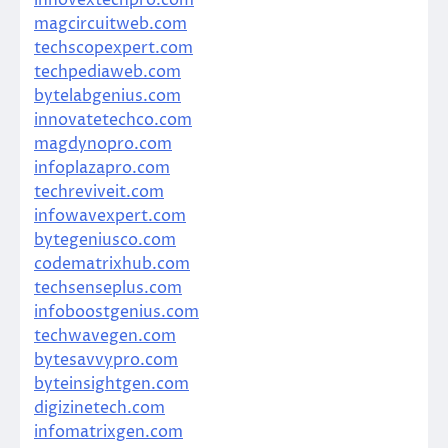
magcircuitweb.com
techscopexpert.com
techpediaweb.com
bytelabgenius.com
innovatetechco.com
magdynopro.com
infoplazapro.com
techreviveit.com
infowavexpert.com
bytegeniusco.com
codematrixhub.com
techsenseplus.com
infoboostgenius.com
techwavegen.com
bytesavvypro.com
byteinsightgen.com
digizinetech.com
infomatrixgen.com