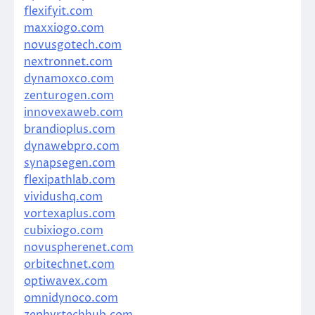
flexifyit.com
maxxiogo.com
novusgotech.com
nextronnet.com
dynamoxco.com
zenturogen.com
innovexaweb.com
brandioplus.com
dynawebpro.com
synapsegen.com
flexipathlab.com
vividushq.com
vortexaplus.com
cubixiogo.com
novuspherenet.com
orbitechnet.com
optiwavex.com
omnidynoco.com
zephyrtechhub.com