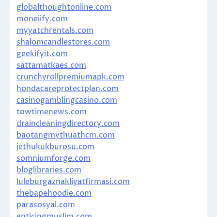
globalthoughtonline.com
moneiify.com
myyatchrentals.com
shalomcandlestores.com
geekifyit.com
sattamatkaes.com
crunchyrollpremiumapk.com
hondacareprotectplan.com
casinogamblingcasino.com
towtimenews.com
draincleaningdirectory.com
baotangmythuathcm.com
jethukukburosu.com
somniumforge.com
bloglibraries.com
luleburgaznakliyatfirmasi.com
thebapehoodie.com
parasosyal.com
enticingmuslim.com