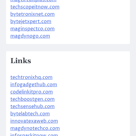
techscopeitnow.com
bytetronixnet.com
bytejetxpert.com
maginspectco.com
magdynogo.com
Links
techtronixhq.com
infogadgethub.com
codelinkitpro.com
techboostgen.com
techsensehub.com
bytelabtech.com
innovatexaweb.com
magdynotechco.com
infosparkitnow.com