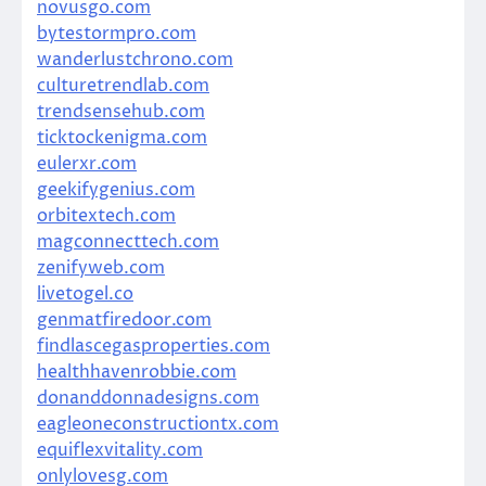
novusgo.com
bytestormpro.com
wanderlustchrono.com
culturetrendlab.com
trendsensehub.com
ticktockenigma.com
eulerxr.com
geekifygenius.com
orbitextech.com
magconnecttech.com
zenifyweb.com
livetogel.co
genmatfiredoor.com
findlascegasproperties.com
healthhavenrobbie.com
donanddonnadesigns.com
eagleoneconstructiontx.com
equiflexvitality.com
onlylovesg.com