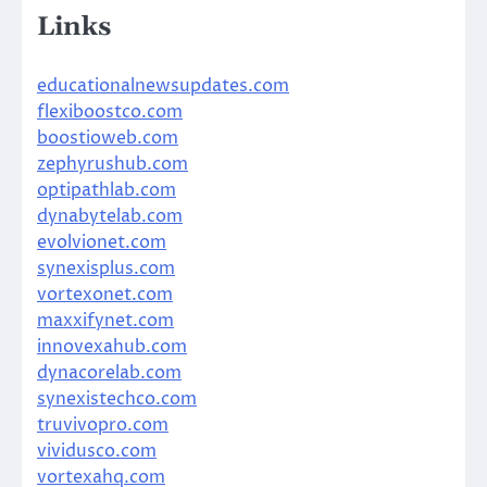
Links
educationalnewsupdates.com
flexiboostco.com
boostioweb.com
zephyrushub.com
optipathlab.com
dynabytelab.com
evolvionet.com
synexisplus.com
vortexonet.com
maxxifynet.com
innovexahub.com
dynacorelab.com
synexistechco.com
truvivopro.com
vividusco.com
vortexahq.com