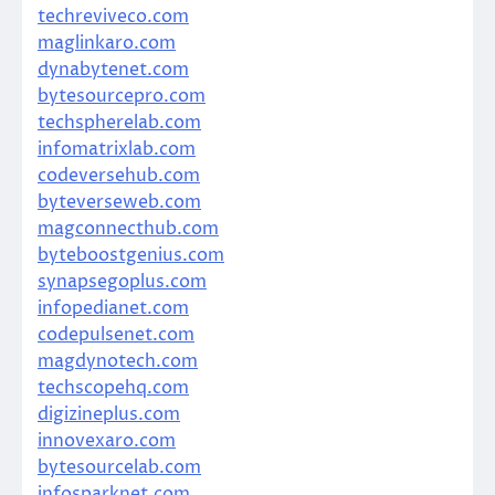
techreviveco.com
maglinkaro.com
dynabytenet.com
bytesourcepro.com
techspherelab.com
infomatrixlab.com
codeversehub.com
byteverseweb.com
magconnecthub.com
byteboostgenius.com
synapsegoplus.com
infopedianet.com
codepulsenet.com
magdynotech.com
techscopehq.com
digizineplus.com
innovexaro.com
bytesourcelab.com
infosparknet.com