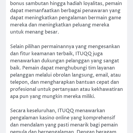
bonus sambutan hingga hadiah loyalitas, pemain
dapat memanfaatkan berbagai penawaran yang
dapat meningkatkan pengalaman bermain game
mereka dan meningkatkan peluang mereka
untuk menang besar.
Selain pilihan permainannya yang mengesankan
dan fitur keamanan terbaik, ITUQQ juga
menawarkan dukungan pelanggan yang sangat
baik. Pemain dapat menghubungi tim layanan
pelanggan melalui obrolan langsung, email, atau
telepon, dan mengharapkan bantuan cepat dan
profesional untuk pertanyaan atau kekhawatiran
apa pun yang mungkin mereka miliki.
Secara keseluruhan, ITUQQ menawarkan
pengalaman kasino online yang komprehensif
dan mendalam yang pasti menarik bagi pemain
pemula dan berpengalaman. Dengan beragam