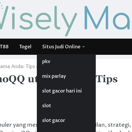
T88
Togel
Situs Judi Online
Poker Online
pkv
ma Anda: Tips dan Trik untuk Sukses
dominoqq
Taruhan Bola
mix parlay
noQQ utama Anda: Tips
qq
sbobet
Judi Slot Online
slot gacor hari ini
pkv
judi bola
slot
bandarqq
mix parlay
slot gacor
uler yang membutuhkan keterampilan, strategi,