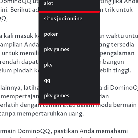
n DominoQQ utama Anda sangat penting jika And
qq
slot
ni. Berikut adalah beberapa tips dan trik untuk
QQ.
situs judi online
poker
ama kali masuk ke DominoQQ, luangkan waktu unt
rampilan Anda. Ada berbagai meja yang tersedia
pkv games
an untuk memilih yang sesuai dengan pengalaman
iko rendah dapat membantu Anda membangun
pkv
lum pindah ke permainan berisiko lebih tinggi.
qq
an lainnya, latihan membuat sempurna di Domino
pkv games
uk mempertajam keterampilan Anda dan
 berlatih dengan teman atau dalam mode bermain
 tanpa mempertaruhkan uang.
i bermain DominoQQ, pastikan Anda memahami