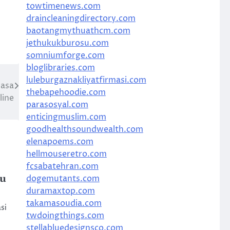
towtimenews.com
draincleaningdirectory.com
baotangmythuathcm.com
jethukukburosu.com
somniumforge.com
bloglibraries.com
luleburgaznakliyatfirmasi.com
Masa
thebapehoodie.com
line
parasosyal.com
enticingmuslim.com
goodhealthsoundwealth.com
elenapoems.com
hellmouseretro.com
fcsabatehran.com
u
dogemutants.com
duramaxtop.com
takamasoudia.com
si
twdoingthings.com
stellabluedesignsco.com