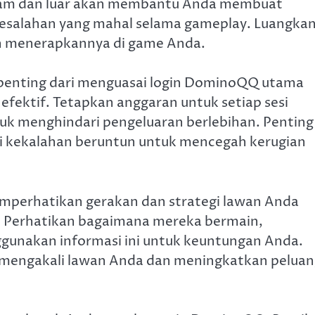
alam dan luar akan membantu Anda membuat
kesalahan yang mahal selama gameplay. Luangka
ih menerapkannya di game Anda.
erpenting dari menguasai login DominoQQ utama
efektif. Tetapkan anggaran untuk setiap sesi
uk menghindari pengeluaran berlebihan. Penting
ri kekalahan beruntun untuk mencegah kerugian
mperhatikan gerakan dan strategi lawan Anda
. Perhatikan bagaimana mereka bermain,
gunakan informasi ini untuk keuntungan Anda.
uk mengakali lawan Anda dan meningkatkan pelua