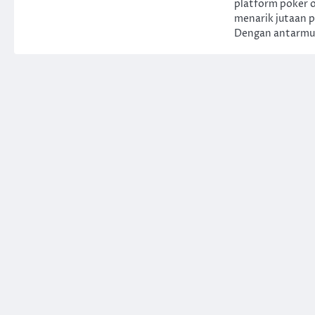
platform poker o
menarik jutaan p
Dengan antarmu