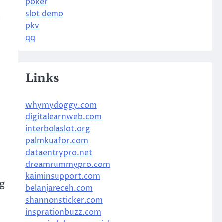
poker
slot demo
n
pkv
qq
Links
whymydoggy.com
digitalearnweb.com
interbolaslot.org
palmkuafor.com
dataentrypro.net
dreamrummypro.com
kaiminsupport.com
ng
belanjareceh.com
shannonsticker.com
insprationbuzz.com