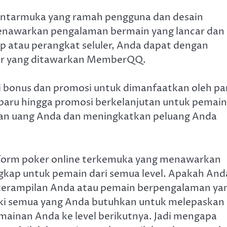
antarmuka yang ramah pengguna dan desain
n menawarkan pengalaman bermain yang lancar dan
 atau perangkat seluler, Anda dapat dengan
ur yang ditawarkan MemberQQ.
bonus dan promosi untuk dimanfaatkan oleh pa
baru hingga promosi berkelanjutan untuk pemain
kan uang Anda dan meningkatkan peluang Anda
form poker online terkemuka yang menawarkan
gkap untuk pemain dari semua level. Apakah And
terampilan Anda atau pemain berpengalaman ya
i semua yang Anda butuhkan untuk melepaskan
inan Anda ke level berikutnya. Jadi mengapa