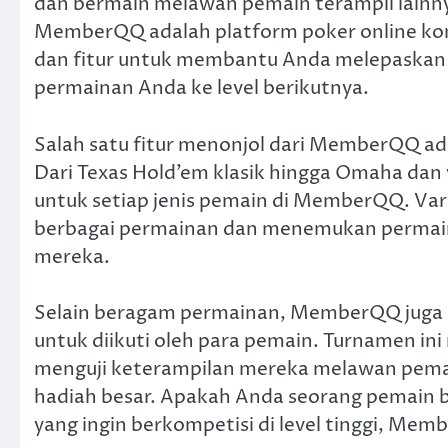
dan bermain melawan pemain terampil lainn
MemberQQ adalah platform poker online k
dan fitur untuk membantu Anda melepaska
permainan Anda ke level berikutnya.
Salah satu fitur menonjol dari MemberQQ ada
Dari Texas Hold’em klasik hingga Omaha dan v
untuk setiap jenis pemain di MemberQQ. Va
berbagai permainan dan menemukan permaina
mereka.
Selain beragam permainan, MemberQQ juga
untuk diikuti oleh para pemain. Turnamen i
menguji keterampilan mereka melawan pema
hadiah besar. Apakah Anda seorang pemain b
yang ingin berkompetisi di level tinggi, Me