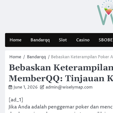
Skip
to
content
Home
Bandarqq
Slot
Casino
SBOBE
Home
Bandarqq
Bebaskan Keterampilan Poker 
Bebaskan Keterampilan
MemberQQ: Tinjauan K
June 1, 2026
admin@wiselymap.com
[ad_1]
Jika Anda adalah penggemar poker dan men