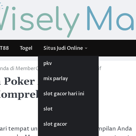
T88
Togel
Situs Judi Online
Poker Online
pkv
Anda di MemberQQ: Tinjauan Komprehensif
dominoqq
Taruhan Bola
mix parlay
 Poker Anda di
omprehensif
qq
sbobet
Judi Slot Online
slot gacor hari ini
pkv
judi bola
slot
bandarqq
mix parlay
slot gacor
cari tempat untuk mengasah keterampilan Anda