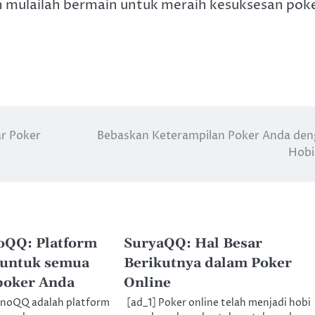
 mulailah bermain untuk meraih kesuksesan poke
r Poker
Bebaskan Keterampilan Poker Anda de
Hob
QQ: Platform
SuryaQQ: Hal Besar
untuk semua
Berikutnya dalam Poker
poker Anda
Online
inoQQ adalah platform
[ad_1] Poker online telah menjadi hobi