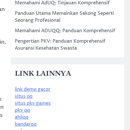
Memahami AdUQ: Tinjauan Komprehensif
an
Panduan Utama Memainkan Sakong Seperti
Seorang Profesional
Memahami ADUQQ: Panduan Komprehensif
Pengertian PKV: Panduan Komprehensif
in.
Asuransi Kesehatan Swasta
LINK LAINNYA
link demo gacor
situs qq
k
situs pkv games
an
pkv qq
s
ahliqq
bandarqq