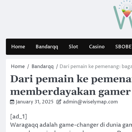
Skip
to
content
Home
Bandarqq
Slot
Casino
SBOBE
Home
Bandarqq
Dari pemain ke pemenang: ba
Dari pemain ke pemena
memberdayakan gamer 
January 31, 2025
admin@wiselymap.com
[ad_1]
Waragaqq adalah game-changer di dunia game 