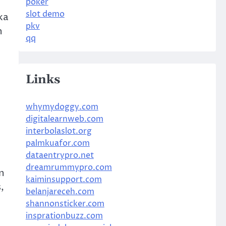
poker
slot demo
ka
pkv
n
qq
Links
whymydoggy.com
digitalearnweb.com
interbolaslot.org
palmkuafor.com
dataentrypro.net
dreamrummypro.com
n
kaiminsupport.com
,
belanjareceh.com
shannonsticker.com
insprationbuzz.com