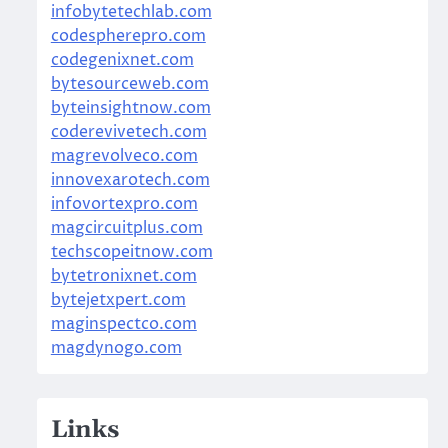
infobytetechlab.com
codespherepro.com
codegenixnet.com
bytesourceweb.com
byteinsightnow.com
coderevivetech.com
magrevolveco.com
innovexarotech.com
infovortexpro.com
magcircuitplus.com
techscopeitnow.com
bytetronixnet.com
bytejetxpert.com
maginspectco.com
magdynogo.com
Links