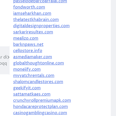
passeiodebarcoarraial.com
fondworth.com
iamseharkhan.com
thelatestkhabrain.com
digitaldesignproperties.com
sarkariresultex.com
mealizo.com
barknpaws.net
cellostore.info
asmediamaker.com
r di
globalthoughtonline.com
oqq
moneiify.com
myyatchrentals.com
shalomcandlestores.com
geekifyit.com
sattamatkaes.com
crunchyrollpremiumapk.com
hondacareprotectplan.com
casinogamblingcasino.com