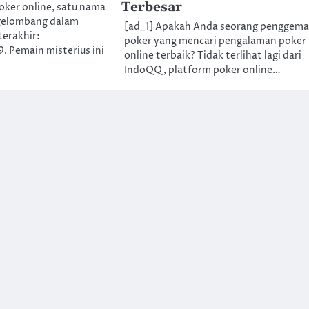
Terbesar
poker online, satu nama
gelombang dalam
[ad_1] Apakah Anda seorang penggema
terakhir:
poker yang mencari pengalaman poker
 Pemain misterius ini
online terbaik? Tidak terlihat lagi dari
IndoQQ, platform poker online…