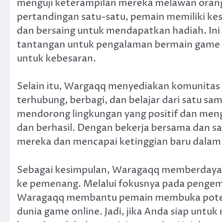
menguji keterampilan mereka melawan orang la
pertandingan satu-satu, pemain memiliki 
dan bersaing untuk mendapatkan hadiah. In
tantangan untuk pengalaman bermain game t
untuk kebesaran.
Selain itu, Wargaqq menyediakan komunitas 
terhubung, berbagi, dan belajar dari satu sam
mendorong lingkungan yang positif dan me
dan berhasil. Dengan bekerja bersama dan s
mereka dan mencapai ketinggian baru dalam
Sebagai kesimpulan, Waragaqq memberdayak
ke pemenang. Melalui fokusnya pada pengem
Waragaqq membantu pemain membuka potens
dunia game online. Jadi, jika Anda siap unt