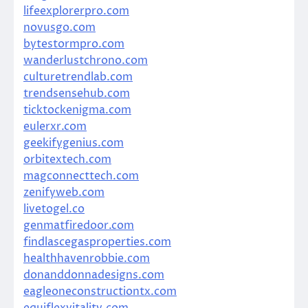
lifeexplorerpro.com
novusgo.com
bytestormpro.com
wanderlustchrono.com
culturetrendlab.com
trendsensehub.com
ticktockenigma.com
eulerxr.com
geekifygenius.com
orbitextech.com
magconnecttech.com
zenifyweb.com
livetogel.co
genmatfiredoor.com
findlascegasproperties.com
healthhavenrobbie.com
donanddonnadesigns.com
eagleoneconstructiontx.com
equiflexvitality.com