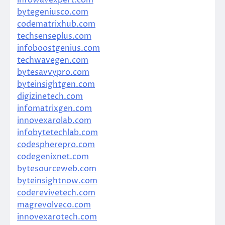
bytegeniusco.com
codematrixhub.com
techsenseplus.com
infoboostgenius.com
techwavegen.com
bytesavvypro.com
byteinsightgen.com
digizinetech.com
infomatrixgen.com
innovexarolab.com
infobytetechlab.com
codespherepro.com
codegenixnet.com
bytesourceweb.com
byteinsightnow.com
coderevivetech.com
magrevolveco.com
innovexarotech.com