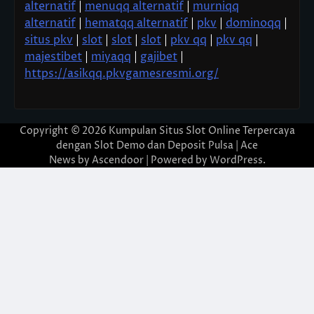
alternatif
|
menuqq alternatif
|
murniqq
alternatif
|
hematqq alternatif
|
pkv
|
dominoqq
|
situs pkv
|
slot
|
slot
|
slot
|
pkv qq
|
pkv qq
|
majestibet
|
miyaqq
|
gajibet
|
https://asikqq.pkvgamesresmi.org/
Copyright © 2026
Kumpulan Situs Slot Online Terpercaya
dengan Slot Demo dan Deposit Pulsa
| Ace
News by
Ascendoor
| Powered by
WordPress
.