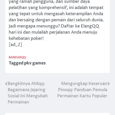
yang ramah pengguna, dan sumber daya
pelatihan yang komprehensif, ini adalah tempat
yang tepat untuk mengasah keterampilan Anda
dan bersaing dengan pemain dari seluruh dunia.
Jadi mengapa menunggu? Daftar ke ElangQQ
hari ini dan mulailah perjalanan Anda menuju
kehebatan poker!
[ad_2]
BANDARQQ
Tagged
pkv games
Bangkitnya Ahliqq:
Mengungkap Keseruan
Post
Bagaimana Jejaring
Pinoqq: Panduan Pemula
navigation
Sosial Ini Mengubah
Permainan Kartu Populer
Permainan