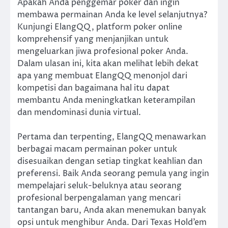
Apakah Anda penggemar poker dan ingin
membawa permainan Anda ke level selanjutnya?
Kunjungi ElangQQ, platform poker online
komprehensif yang menjanjikan untuk
mengeluarkan jiwa profesional poker Anda.
Dalam ulasan ini, kita akan melihat lebih dekat
apa yang membuat ElangQQ menonjol dari
kompetisi dan bagaimana hal itu dapat
membantu Anda meningkatkan keterampilan
dan mendominasi dunia virtual.
Pertama dan terpenting, ElangQQ menawarkan
berbagai macam permainan poker untuk
disesuaikan dengan setiap tingkat keahlian dan
preferensi. Baik Anda seorang pemula yang ingin
mempelajari seluk-beluknya atau seorang
profesional berpengalaman yang mencari
tantangan baru, Anda akan menemukan banyak
opsi untuk menghibur Anda. Dari Texas Hold’em