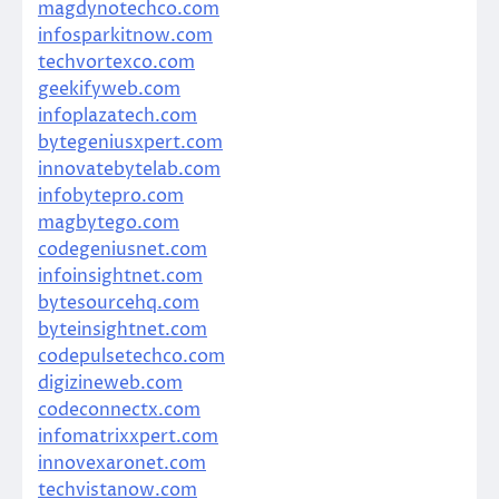
magdynotechco.com
infosparkitnow.com
techvortexco.com
geekifyweb.com
infoplazatech.com
bytegeniusxpert.com
innovatebytelab.com
infobytepro.com
magbytego.com
codegeniusnet.com
infoinsightnet.com
bytesourcehq.com
byteinsightnet.com
codepulsetechco.com
digizineweb.com
codeconnectx.com
infomatrixxpert.com
innovexaronet.com
techvistanow.com