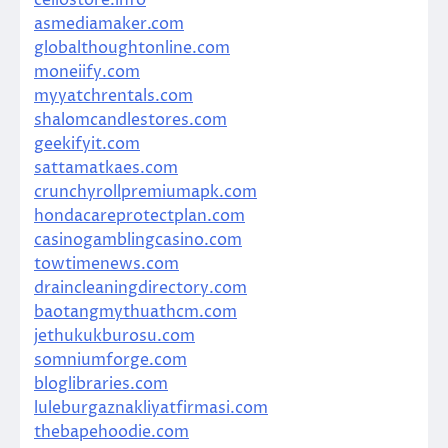
asmediamaker.com
globalthoughtonline.com
moneiify.com
myyatchrentals.com
shalomcandlestores.com
geekifyit.com
sattamatkaes.com
crunchyrollpremiumapk.com
hondacareprotectplan.com
casinogamblingcasino.com
towtimenews.com
draincleaningdirectory.com
baotangmythuathcm.com
jethukukburosu.com
somniumforge.com
bloglibraries.com
luleburgaznakliyatfirmasi.com
thebapehoodie.com