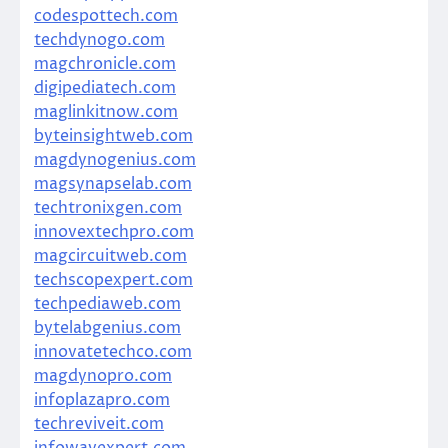
codespottech.com
techdynogo.com
magchronicle.com
digipediatech.com
maglinkitnow.com
byteinsightweb.com
magdynogenius.com
magsynapselab.com
techtronixgen.com
innovextechpro.com
magcircuitweb.com
techscopexpert.com
techpediaweb.com
bytelabgenius.com
innovatetechco.com
magdynopro.com
infoplazapro.com
techreviveit.com
infowavexpert.com