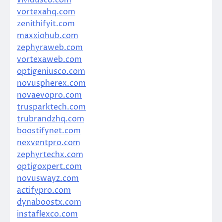
vortexahq.com
zenithifyit.com
maxxiohub.com
zephyraweb.com
vortexaweb.com
optigeniusco.com
novuspherex.com
novaevopro.com
trusparktech.com
trubrandzhq.com
boostifynet.com
nexventpro.com
zephyrtechx.com
optigoxpert.com
novuswayz.com
actifypro.com
dynaboostx.com
instaflexco.com