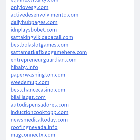
onlylovesg.com
activedesenvolvimento.com
dailyhubpages.com
idnplaysbobet.com
sattakingvikidadacall.com
bestbolaslotgames.com
sattamatkafixedgamehere.com
entrepreneurguardian.com
hibaby.info
paperwashington.com
weedemup.com
bestchancecasino.com
bilalliaqat.com
autodispensadores.com
inductioncooktopp.com
newsmedicaltoday.com
roofingnevada.info
magconnectx.com