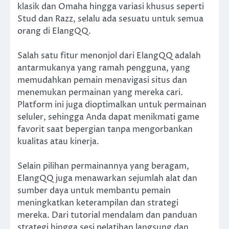
klasik dan Omaha hingga variasi khusus seperti
Stud dan Razz, selalu ada sesuatu untuk semua
orang di ElangQQ.
Salah satu fitur menonjol dari ElangQQ adalah
antarmukanya yang ramah pengguna, yang
memudahkan pemain menavigasi situs dan
menemukan permainan yang mereka cari.
Platform ini juga dioptimalkan untuk permainan
seluler, sehingga Anda dapat menikmati game
favorit saat bepergian tanpa mengorbankan
kualitas atau kinerja.
Selain pilihan permainannya yang beragam,
ElangQQ juga menawarkan sejumlah alat dan
sumber daya untuk membantu pemain
meningkatkan keterampilan dan strategi
mereka. Dari tutorial mendalam dan panduan
strategi hingga sesi pelatihan langsung dan