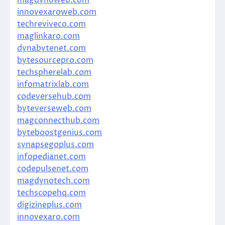
innovexaroweb.com
techreviveco.com
maglinkaro.com
dynabytenet.com
bytesourcepro.com
techspherelab.com
infomatrixlab.com
codeversehub.com
byteverseweb.com
magconnecthub.com
byteboostgenius.com
synapsegoplus.com
infopedianet.com
codepulsenet.com
magdynotech.com
techscopehq.com
digizineplus.com
innovexaro.com