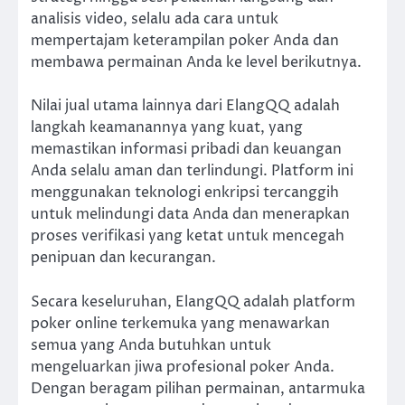
analisis video, selalu ada cara untuk
mempertajam keterampilan poker Anda dan
membawa permainan Anda ke level berikutnya.
Nilai jual utama lainnya dari ElangQQ adalah
langkah keamanannya yang kuat, yang
memastikan informasi pribadi dan keuangan
Anda selalu aman dan terlindungi. Platform ini
menggunakan teknologi enkripsi tercanggih
untuk melindungi data Anda dan menerapkan
proses verifikasi yang ketat untuk mencegah
penipuan dan kecurangan.
Secara keseluruhan, ElangQQ adalah platform
poker online terkemuka yang menawarkan
semua yang Anda butuhkan untuk
mengeluarkan jiwa profesional poker Anda.
Dengan beragam pilihan permainan, antarmuka