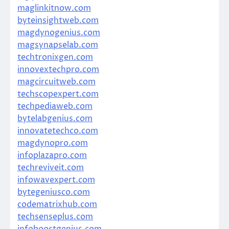
maglinkitnow.com
byteinsightweb.com
magdynogenius.com
magsynapselab.com
techtronixgen.com
innovextechpro.com
magcircuitweb.com
techscopexpert.com
techpediaweb.com
bytelabgenius.com
innovatetechco.com
magdynopro.com
infoplazapro.com
techreviveit.com
infowavexpert.com
bytegeniusco.com
codematrixhub.com
techsenseplus.com
infoboostgenius.com