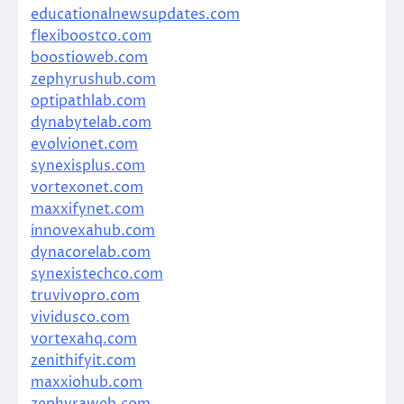
educationalnewsupdates.com
flexiboostco.com
boostioweb.com
zephyrushub.com
optipathlab.com
dynabytelab.com
evolvionet.com
synexisplus.com
vortexonet.com
maxxifynet.com
innovexahub.com
dynacorelab.com
synexistechco.com
truvivopro.com
vividusco.com
vortexahq.com
zenithifyit.com
maxxiohub.com
zephyraweb.com