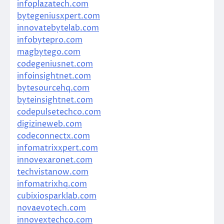
infoplazatech.com
bytegeniusxpert.com
innovatebytelab.com
infobytepro.com
magbytego.com
codegeniusnet.com
infoinsightnet.com
bytesourcehq.com
byteinsightnet.com
codepulsetechco.com
digizineweb.com
codeconnectx.com
infomatrixxpert.com
innovexaronet.com
techvistanow.com
infomatrixhq.com
cubixiosparklab.com
novaevotech.com
innovextechco.com