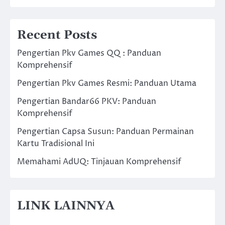
Recent Posts
Pengertian Pkv Games QQ : Panduan
Komprehensif
Pengertian Pkv Games Resmi: Panduan Utama
Pengertian Bandar66 PKV: Panduan
Komprehensif
Pengertian Capsa Susun: Panduan Permainan
Kartu Tradisional Ini
Memahami AdUQ: Tinjauan Komprehensif
LINK LAINNYA