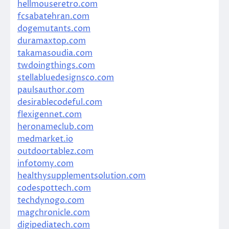
hellmouseretro.com
fcsabatehran.com
dogemutants.com
duramaxtop.com
takamasoudia.com
twdoingthings.com
stellabluedesignsco.com
paulsauthor.com
desirablecodeful.com
flexigennet.com
heronameclub.com
medmarket.io
outdoortablez.com
infotomy.com
healthysupplementsolution.com
codespottech.com
techdynogo.com
magchronicle.com
digipediatech.com