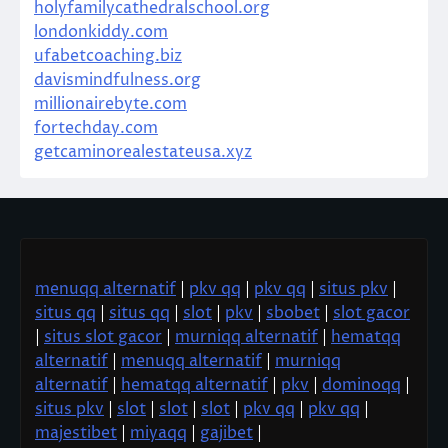
holyfamilycathedralschool.org
londonkiddy.com
ufabetcoaching.biz
davismindfulness.org
millionairebyte.com
fortechday.com
getcaminorealestateusa.xyz
menuqq alternatif
|
pkv qq
|
pkv qq
|
situs pkv
|
situs qq
|
situs qq
|
slot
|
pkv
|
sbobet
|
slot gacor
|
situs slot gacor
|
murniqq alternatif
|
hematqq
alternatif
|
menuqq alternatif
|
murniqq
alternatif
|
hematqq alternatif
|
pkv
|
dominoqq
|
situs pkv
|
slot
|
slot
|
slot
|
pkv qq
|
pkv qq
|
majestibet
|
miyaqq
|
gajibet
|