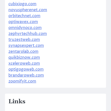
cubixiogo.com
novuspherenet.com
orbitechnet.com
optiwavex.com
omnidynoco.com
zephyrtechhub.com
truzestweb.com
synapsexpert.com
zentarolab.com
quikbiznow.com
xceleroweb.com
optigogoweb.com
brandaroweb.com
zoomifyit.com
Links