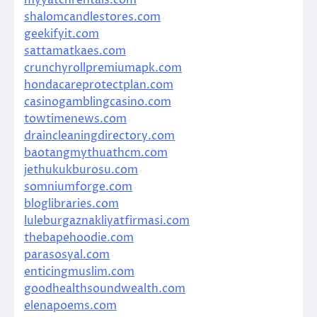
shalomcandlestores.com
geekifyit.com
sattamatkaes.com
crunchyrollpremiumapk.com
hondacareprotectplan.com
casinogamblingcasino.com
towtimenews.com
draincleaningdirectory.com
baotangmythuathcm.com
jethukukburosu.com
somniumforge.com
bloglibraries.com
luleburgaznakliyatfirmasi.com
thebapehoodie.com
parasosyal.com
enticingmuslim.com
goodhealthsoundwealth.com
elenapoems.com