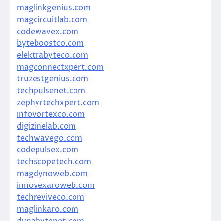
maglinkgenius.com
magcircuitlab.com
codewavex.com
byteboostco.com
elektrabyteco.com
magconnectxpert.com
truzestgenius.com
techpulsenet.com
zephyrtechxpert.com
infovortexco.com
digizinelab.com
techwavego.com
codepulsex.com
techscopetech.com
magdynoweb.com
innovexaroweb.com
techreviveco.com
maglinkaro.com
dynabytenet.com