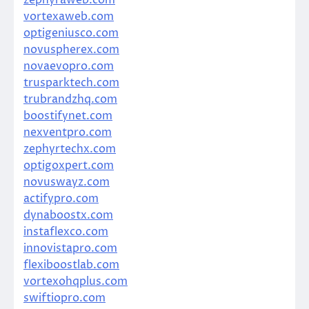
vortexaweb.com
optigeniusco.com
novuspherex.com
novaevopro.com
trusparktech.com
trubrandzhq.com
boostifynet.com
nexventpro.com
zephyrtechx.com
optigoxpert.com
novuswayz.com
actifypro.com
dynaboostx.com
instaflexco.com
innovistapro.com
flexiboostlab.com
vortexohqplus.com
swiftiopro.com