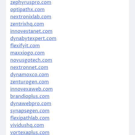
zephyruspro.com
optipathx.com
nextronixlab.com
zentrixhq.com
innovestanet.com
dynabytexpert.com
flexifyit.com
maxxiogo.com
novusgotech.com
nextronnet.com
dynamoxco.com
zenturogen.com
innovexaweb.com
brandioplus.com
dynawebpro.com
synapsegen.com
flexipathlab.com
vividushq.com
vortexaplus.com