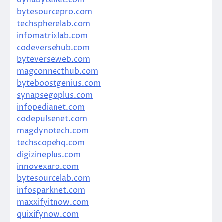
bytesourcepro.com
techspherelab.com
infomatrixlab.com
codeversehub.com
byteverseweb.com
magconnecthub.com
byteboostgenius.com
synapsegoplus.com
infopedianet.com
codepulsenet.com
magdynotech.com
techscopehq.com
digizineplus.com
innovexaro.com
bytesourcelab.com
infosparknet.com
maxxifyitnow.com
quixifynow.com