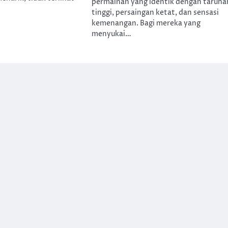
permainan yang identik dengan taruha
tinggi, persaingan ketat, dan sensasi
kemenangan. Bagi mereka yang
menyukai…