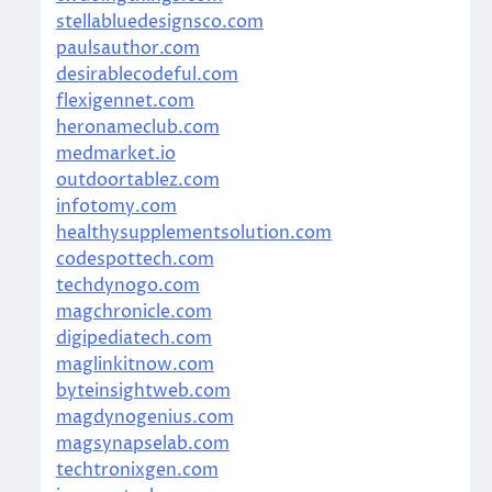
stellabluedesignsco.com
paulsauthor.com
desirablecodeful.com
flexigennet.com
heronameclub.com
medmarket.io
outdoortablez.com
infotomy.com
healthysupplementsolution.com
codespottech.com
techdynogo.com
magchronicle.com
digipediatech.com
maglinkitnow.com
byteinsightweb.com
magdynogenius.com
magsynapselab.com
techtronixgen.com