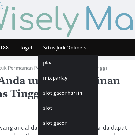
T88
Togel
Situs Judi Online
Poker Online
pkv
uk Permainan Poker Online Berkualitas Tinggi
dominoqq
Taruhan Bola
mix parlay
 Anda untuk Permainan
s Tinggi
qq
sbobet
Judi Slot Online
slot gacor hari ini
pkv
judi bola
slot
bandarqq
mix parlay
slot gacor
yang andal dan tepercaya di mana Anda dapat