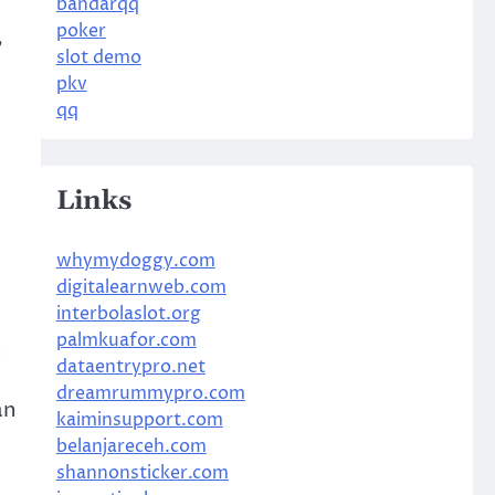
bandarqq
poker
,
slot demo
pkv
qq
Links
whymydoggy.com
digitalearnweb.com
interbolaslot.org
palmkuafor.com
a
dataentrypro.net
dreamrummypro.com
an
kaiminsupport.com
belanjareceh.com
shannonsticker.com