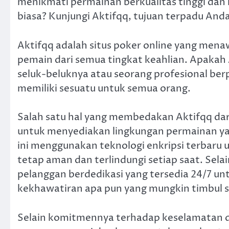
menikmati permainan berkualitas tinggi da
biasa? Kunjungi Aktifqq, tujuan terpadu Anda
Aktifqq adalah situs poker online yang me
pemain dari semua tingkat keahlian. Apakah
seluk-beluknya atau seorang profesional be
memiliki sesuatu untuk semua orang.
Salah satu hal yang membedakan Aktifqq dari
untuk menyediakan lingkungan permainan ya
ini menggunakan teknologi enkripsi terbar
tetap aman dan terlindungi setiap saat. Sela
pelanggan berdedikasi yang tersedia 24/7 
kekhawatiran apa pun yang mungkin timbul
Selain komitmennya terhadap keselamatan 