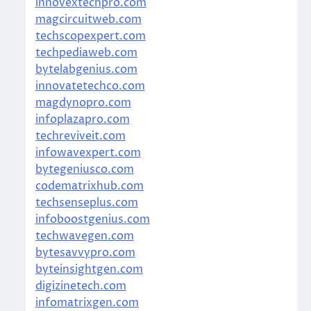
innovextechpro.com
magcircuitweb.com
techscopexpert.com
techpediaweb.com
bytelabgenius.com
innovatetechco.com
magdynopro.com
infoplazapro.com
techreviveit.com
infowavexpert.com
bytegeniusco.com
codematrixhub.com
techsenseplus.com
infoboostgenius.com
techwavegen.com
bytesavvypro.com
byteinsightgen.com
digizinetech.com
infomatrixgen.com