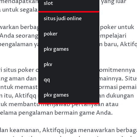
n mendapatkan pengalaman bermain yang luar
qq
slot
 untuk segala hal tentang poker.
situs judi online
nawarkan berbagai macam permainan poker untuk
poker
 Anda seorang pemula yang ingin mempelajari
rpengalaman yang mencari tantangan baru, Aktif
pkv games
pkv
 situs poker online lainnya adalah komitmennya
ng aman dan terjamin bagi para pemainnya. Situ
qq
u untuk memastikan bahwa semua informasi pema
pkv games
in itu, Aktifqq memiliki tim perwakilan dukungan
untuk membantu menjawab pertanyaan atau
 selama pengalaman bermain game Anda.
dan keamanan, Aktifqq juga menawarkan berbag