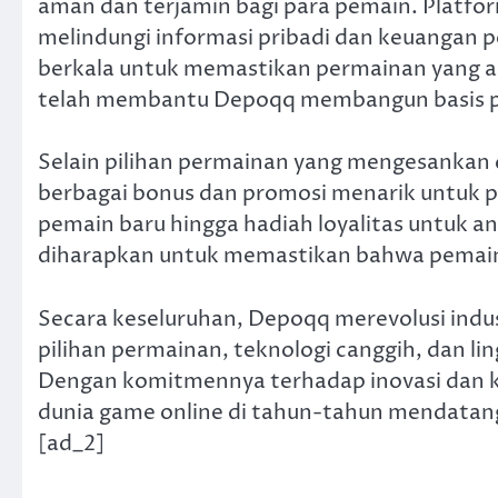
aman dan terjamin bagi para pemain. Platfor
melindungi informasi pribadi dan keuangan 
berkala untuk memastikan permainan yang a
telah membantu Depoqq membangun basis pe
Selain pilihan permainan yang mengesankan
berbagai bonus dan promosi menarik untuk p
pemain baru hingga hadiah loyalitas untuk a
diharapkan untuk memastikan bahwa pemain 
Secara keseluruhan, Depoqq merevolusi ind
pilihan permainan, teknologi canggih, dan l
Dengan komitmennya terhadap inovasi dan 
dunia game online di tahun-tahun mendatan
[ad_2]