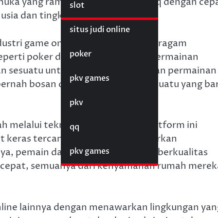
tarmuka yang ramah pengguna, Depoqq dengan cep
qq
slot
usia dan tingkat keahlian.
situs judi online
ustri game online adalah melalui beragam
poker
eperti poker dan blackjack hingga permainan
an sesuatu untuk semua orang. Pilihan permainan
pkv games
rnah bosan dan selalu memiliki sesuatu yang ba
pkv
 melalui teknologi canggihnya. Platform ini
qq
t keras tercanggih untuk menghadirkan
pkv games
ya, pemain dapat menikmati grafis berkualitas
n cepat, semuanya dari kenyamanan rumah merek
nline lainnya dengan menawarkan lingkungan yan