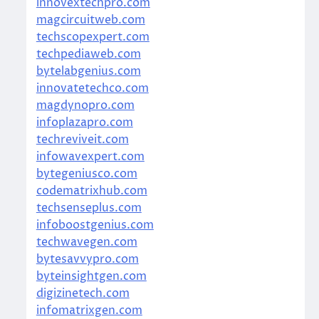
innovextechpro.com
magcircuitweb.com
techscopexpert.com
techpediaweb.com
bytelabgenius.com
innovatetechco.com
magdynopro.com
infoplazapro.com
techreviveit.com
infowavexpert.com
bytegeniusco.com
codematrixhub.com
techsenseplus.com
infoboostgenius.com
techwavegen.com
bytesavvypro.com
byteinsightgen.com
digizinetech.com
infomatrixgen.com