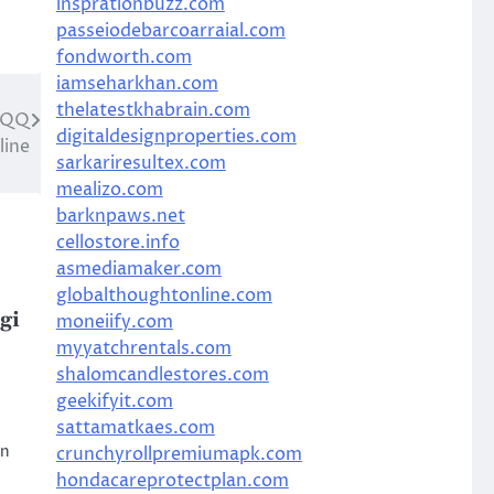
insprationbuzz.com
passeiodebarcoarraial.com
fondworth.com
iamseharkhan.com
thelatestkhabrain.com
eQQ
digitaldesignproperties.com
line
sarkariresultex.com
mealizo.com
barknpaws.net
cellostore.info
asmediamaker.com
globalthoughtonline.com
gi
moneiify.com
myyatchrentals.com
shalomcandlestores.com
geekifyit.com
sattamatkaes.com
an
crunchyrollpremiumapk.com
hondacareprotectplan.com