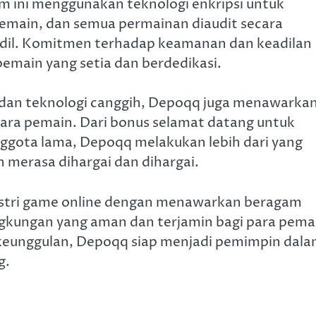
m ini menggunakan teknologi enkripsi untuk
pemain, dan semua permainan diaudit secara
dil. Komitmen terhadap keamanan dan keadilan
main yang setia dan berdedikasi.
 dan teknologi canggih, Depoqq juga menawarka
ara pemain. Dari bonus selamat datang untuk
nggota lama, Depoqq melakukan lebih dari yang
merasa dihargai dan dihargai.
ustri game online dengan menawarkan beragam
ingkungan yang aman dan terjamin bagi para pema
keunggulan, Depoqq siap menjadi pemimpin dal
g.