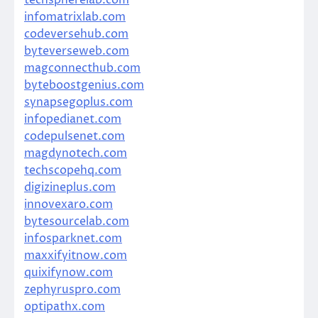
infomatrixlab.com
codeversehub.com
byteverseweb.com
magconnecthub.com
byteboostgenius.com
synapsegoplus.com
infopedianet.com
codepulsenet.com
magdynotech.com
techscopehq.com
digizineplus.com
innovexaro.com
bytesourcelab.com
infosparknet.com
maxxifyitnow.com
quixifynow.com
zephyruspro.com
optipathx.com