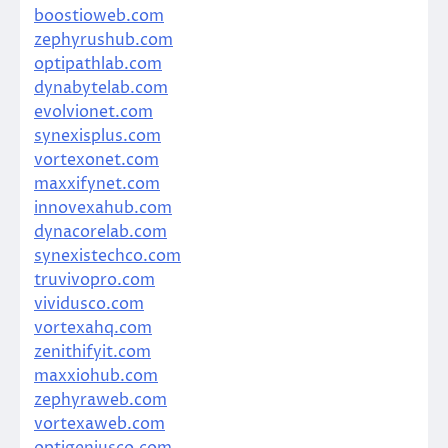
boostioweb.com
zephyrushub.com
optipathlab.com
dynabytelab.com
evolvionet.com
synexisplus.com
vortexonet.com
maxxifynet.com
innovexahub.com
dynacorelab.com
synexistechco.com
truvivopro.com
vividusco.com
vortexahq.com
zenithifyit.com
maxxiohub.com
zephyraweb.com
vortexaweb.com
optigeniusco.com