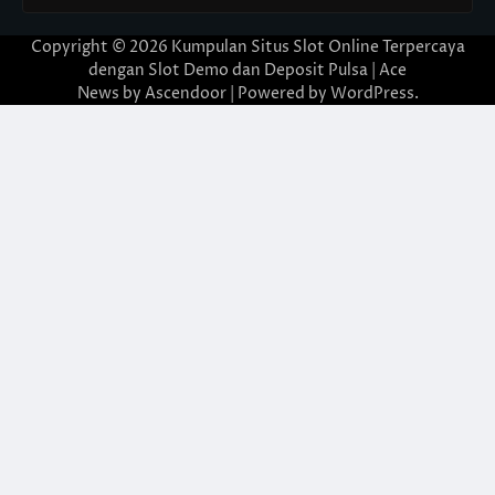
Copyright © 2026
Kumpulan Situs Slot Online Terpercaya
dengan Slot Demo dan Deposit Pulsa
| Ace
News by
Ascendoor
| Powered by
WordPress
.