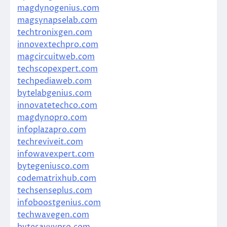
magdynogenius.com
magsynapselab.com
techtronixgen.com
innovextechpro.com
magcircuitweb.com
techscopexpert.com
techpediaweb.com
bytelabgenius.com
innovatetechco.com
magdynopro.com
infoplazapro.com
techreviveit.com
infowavexpert.com
bytegeniusco.com
codematrixhub.com
techsenseplus.com
infoboostgenius.com
techwavegen.com
bytesavvypro.com