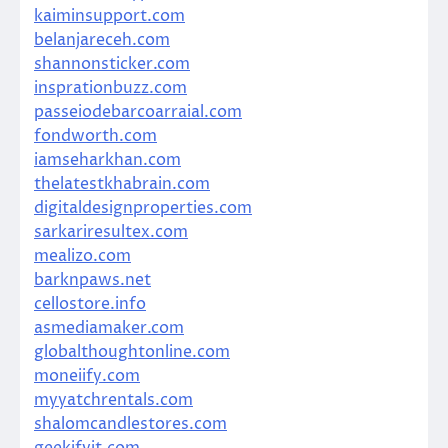
kaiminsupport.com
belanjareceh.com
shannonsticker.com
insprationbuzz.com
passeiodebarcoarraial.com
fondworth.com
iamseharkhan.com
thelatestkhabrain.com
digitaldesignproperties.com
sarkariresultex.com
mealizo.com
barknpaws.net
cellostore.info
asmediamaker.com
globalthoughtonline.com
moneiify.com
myyatchrentals.com
shalomcandlestores.com
geekifyit.com