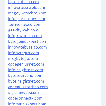
bytelabtech.com
innovatexaweb.com
magdynotechco.com
infosparkitnow.com
techvortexco.com
geekifyweb.com
infoplazatech.com
bytegeniusxpert.com
innovatebytelab.com
infobytepro.com
magbytego.com
codegeniusnet.com
infoinsightnet.com
bytesourcehq.com
byteinsightnet.com
codepulsetechco.com
digizineweb.com
codeconnectx.com
infomatrixxpert.com