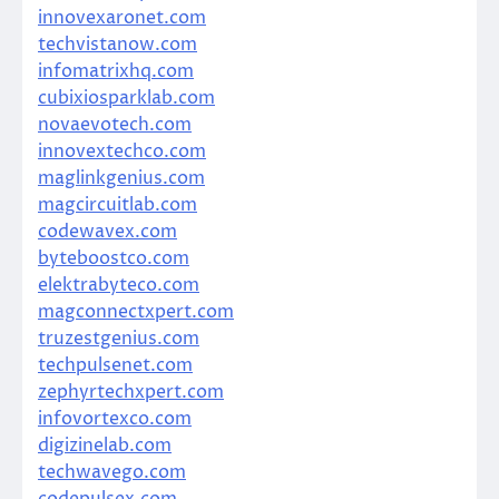
innovexaronet.com
techvistanow.com
infomatrixhq.com
cubixiosparklab.com
novaevotech.com
innovextechco.com
maglinkgenius.com
magcircuitlab.com
codewavex.com
byteboostco.com
elektrabyteco.com
magconnectxpert.com
truzestgenius.com
techpulsenet.com
zephyrtechxpert.com
infovortexco.com
digizinelab.com
techwavego.com
codepulsex.com