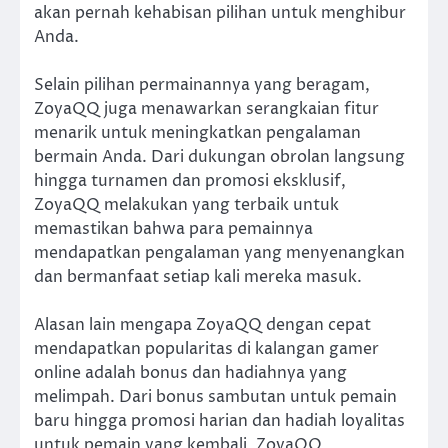
akan pernah kehabisan pilihan untuk menghibur
Anda.
Selain pilihan permainannya yang beragam,
ZoyaQQ juga menawarkan serangkaian fitur
menarik untuk meningkatkan pengalaman
bermain Anda. Dari dukungan obrolan langsung
hingga turnamen dan promosi eksklusif,
ZoyaQQ melakukan yang terbaik untuk
memastikan bahwa para pemainnya
mendapatkan pengalaman yang menyenangkan
dan bermanfaat setiap kali mereka masuk.
Alasan lain mengapa ZoyaQQ dengan cepat
mendapatkan popularitas di kalangan gamer
online adalah bonus dan hadiahnya yang
melimpah. Dari bonus sambutan untuk pemain
baru hingga promosi harian dan hadiah loyalitas
untuk pemain yang kembali, ZoyaQQ