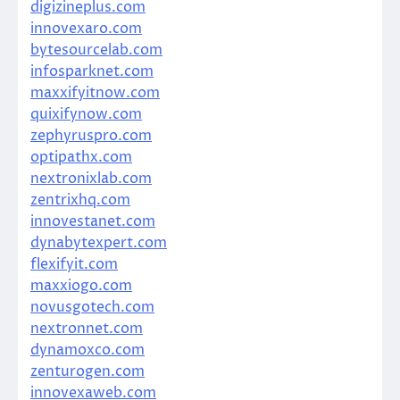
digizineplus.com
innovexaro.com
bytesourcelab.com
infosparknet.com
maxxifyitnow.com
quixifynow.com
zephyruspro.com
optipathx.com
nextronixlab.com
zentrixhq.com
innovestanet.com
dynabytexpert.com
flexifyit.com
maxxiogo.com
novusgotech.com
nextronnet.com
dynamoxco.com
zenturogen.com
innovexaweb.com