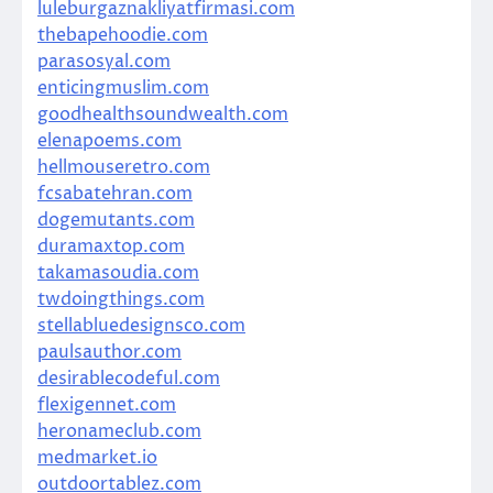
luleburgaznakliyatfirmasi.com
thebapehoodie.com
parasosyal.com
enticingmuslim.com
goodhealthsoundwealth.com
elenapoems.com
hellmouseretro.com
fcsabatehran.com
dogemutants.com
duramaxtop.com
takamasoudia.com
twdoingthings.com
stellabluedesignsco.com
paulsauthor.com
desirablecodeful.com
flexigennet.com
heronameclub.com
medmarket.io
outdoortablez.com