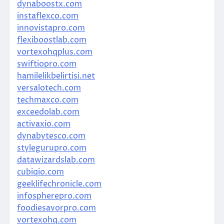
dynaboostx.com
instaflexco.com
innovistapro.com
flexiboostlab.com
vortexohqplus.com
swiftiopro.com
hamilelikbelirtisi.net
versalotech.com
techmaxco.com
exceedolab.com
activaxio.com
dynabytesco.com
stylegurupro.com
datawizardslab.com
cubiqio.com
geeklifechronicle.com
infospherepro.com
foodiesavorpro.com
vortexohq.com