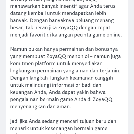
menawarkan banyak insentif agar Anda terus
datang kembali untuk mendapatkan lebih
banyak. Dengan banyaknya peluang menang
besar, tak heran jika ZoyaQQ dengan cepat
menjadi favorit di kalangan pecinta game online.
Namun bukan hanya permainan dan bonusnya
yang membuat ZoyaQQ menonjol – namun juga
komitmen platform untuk menyediakan
lingkungan permainan yang aman dan terjamin.
Dengan langkah-langkah keamanan canggih
untuk melindungi informasi pribadi dan
keuangan Anda, Anda dapat yakin bahwa
pengalaman bermain game Anda di ZoyaQQ
menyenangkan dan aman.
Jadi jika Anda sedang mencari tujuan baru dan
menarik untuk kesenangan bermain game