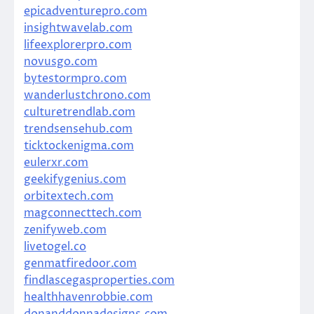
epicadventurepro.com
insightwavelab.com
lifeexplorerpro.com
novusgo.com
bytestormpro.com
wanderlustchrono.com
culturetrendlab.com
trendsensehub.com
ticktockenigma.com
eulerxr.com
geekifygenius.com
orbitextech.com
magconnecttech.com
zenifyweb.com
livetogel.co
genmatfiredoor.com
findlascegasproperties.com
healthhavenrobbie.com
donanddonnadesigns.com