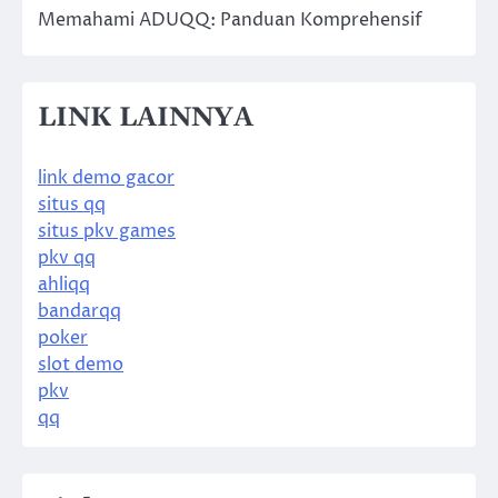
Memahami ADUQQ: Panduan Komprehensif
LINK LAINNYA
link demo gacor
situs qq
situs pkv games
pkv qq
ahliqq
bandarqq
poker
slot demo
pkv
qq