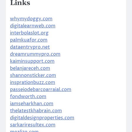
Links
whymydoggy.com
digitalearnweb.com
interbolaslot.org
palmkuafor.com
dataentrypro.net
dreamrummypro.com
kaiminsupport.com
belanjareceh.com
shannonsticker.com
insprationbuzz.com
passeiodebarcoarraial.com
fondworth.com
iamseharkhan.com
thelatestkhabrain.com
digitaldesignproperties.com
sarkariresultex.com
mealizo.com