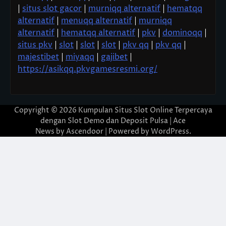
|
situs slot gacor
|
murniqq alternatif
|
hematqq
alternatif
|
menuqq alternatif
|
murniqq
alternatif
|
hematqq alternatif
|
pkv
|
dominoqq
|
situs pkv
|
slot
|
slot
|
slot
|
pkv qq
|
pkv qq
|
majestibet
|
miyaqq
|
gajibet
|
https://asikqq.pkvgamesresmi.org/
Copyright © 2026
Kumpulan Situs Slot Online Terpercaya
dengan Slot Demo dan Deposit Pulsa
| Ace
News by
Ascendoor
| Powered by
WordPress
.