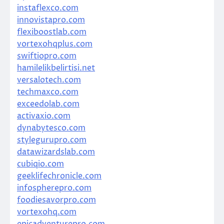
instaflexco.com
innovistapro.com
flexiboostlab.com
vortexohqplus.com
swiftiopro.com
hamilelikbelirtisi.net
versalotech.com
techmaxco.com
exceedolab.com
activaxio.com
dynabytesco.com
stylegurupro.com
datawizardslab.com
cubiqio.com
geeklifechronicle.com
infospherepro.com
foodiesavorpro.com
vortexohq.com
epicadventurepro.com