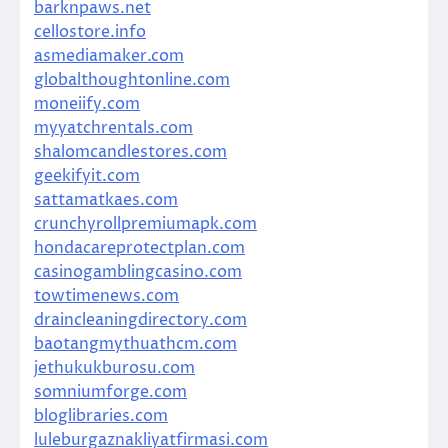
barknpaws.net
cellostore.info
asmediamaker.com
globalthoughtonline.com
moneiify.com
myyatchrentals.com
shalomcandlestores.com
geekifyit.com
sattamatkaes.com
crunchyrollpremiumapk.com
hondacareprotectplan.com
casinogamblingcasino.com
towtimenews.com
draincleaningdirectory.com
baotangmythuathcm.com
jethukukburosu.com
somniumforge.com
bloglibraries.com
luleburgaznakliyatfirmasi.com