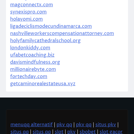
magconnectx.com
synexispro.com
holayomi.com
ligadeciclismodecundinamarca.com
nashvilleworkerscompensationattorney.com
holyfamilycathedralschool.org
londonkiddy.com
ufabetcoaching.biz
davismindfulness.org
millionairebyte.com
fortechday.com
getcaminorealestateusa.xyz
menuqq alternatif
|
pkv qq
|
pkv qq
|
situs pkv
|
situs qq
|
situs qq
|
slot
|
pkv
|
sbobet
|
slot gacor