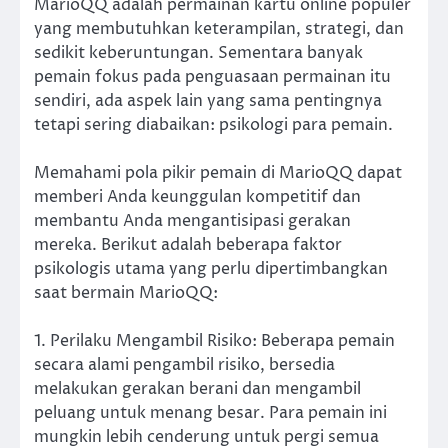
MarioQQ adalah permainan kartu online populer
yang membutuhkan keterampilan, strategi, dan
sedikit keberuntungan. Sementara banyak
pemain fokus pada penguasaan permainan itu
sendiri, ada aspek lain yang sama pentingnya
tetapi sering diabaikan: psikologi para pemain.
Memahami pola pikir pemain di MarioQQ dapat
memberi Anda keunggulan kompetitif dan
membantu Anda mengantisipasi gerakan
mereka. Berikut adalah beberapa faktor
psikologis utama yang perlu dipertimbangkan
saat bermain MarioQQ:
1. Perilaku Mengambil Risiko: Beberapa pemain
secara alami pengambil risiko, bersedia
melakukan gerakan berani dan mengambil
peluang untuk menang besar. Para pemain ini
mungkin lebih cenderung untuk pergi semua