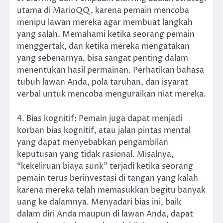
utama di MarioQQ, karena pemain mencoba
menipu lawan mereka agar membuat langkah
yang salah. Memahami ketika seorang pemain
menggertak, dan ketika mereka mengatakan
yang sebenarnya, bisa sangat penting dalam
menentukan hasil permainan. Perhatikan bahasa
tubuh lawan Anda, pola taruhan, dan isyarat
verbal untuk mencoba menguraikan niat mereka.
4. Bias kognitif: Pemain juga dapat menjadi
korban bias kognitif, atau jalan pintas mental
yang dapat menyebabkan pengambilan
keputusan yang tidak rasional. Misalnya,
“kekeliruan biaya sunk” terjadi ketika seorang
pemain terus berinvestasi di tangan yang kalah
karena mereka telah memasukkan begitu banyak
uang ke dalamnya. Menyadari bias ini, baik
dalam diri Anda maupun di lawan Anda, dapat