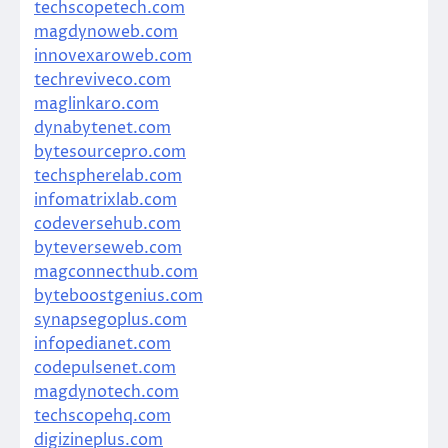
techscopetech.com
magdynoweb.com
innovexaroweb.com
techreviveco.com
maglinkaro.com
dynabytenet.com
bytesourcepro.com
techspherelab.com
infomatrixlab.com
codeversehub.com
byteverseweb.com
magconnecthub.com
byteboostgenius.com
synapsegoplus.com
infopedianet.com
codepulsenet.com
magdynotech.com
techscopehq.com
digizineplus.com