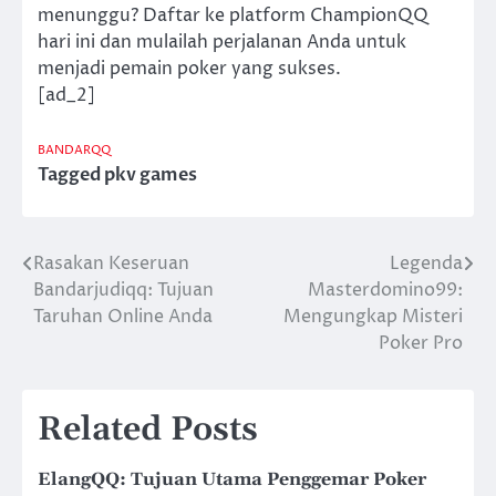
menunggu? Daftar ke platform ChampionQQ
hari ini dan mulailah perjalanan Anda untuk
menjadi pemain poker yang sukses.
[ad_2]
BANDARQQ
Tagged
pkv games
Rasakan Keseruan
Legenda
Post
Bandarjudiqq: Tujuan
Masterdomino99:
navigation
Taruhan Online Anda
Mengungkap Misteri
Poker Pro
Related Posts
ElangQQ: Tujuan Utama Penggemar Poker