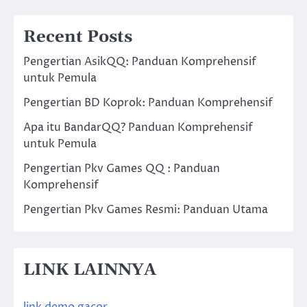
Recent Posts
Pengertian AsikQQ: Panduan Komprehensif
untuk Pemula
Pengertian BD Koprok: Panduan Komprehensif
Apa itu BandarQQ? Panduan Komprehensif
untuk Pemula
Pengertian Pkv Games QQ : Panduan
Komprehensif
Pengertian Pkv Games Resmi: Panduan Utama
LINK LAINNYA