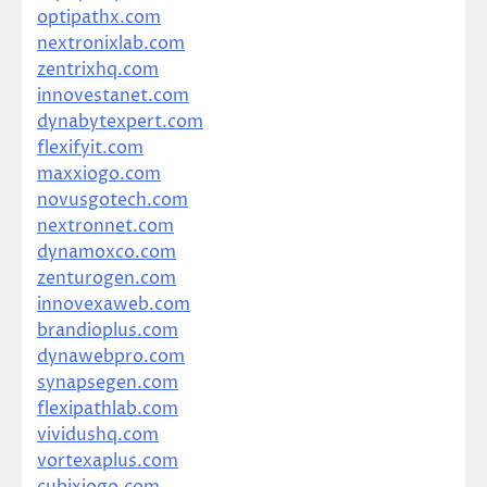
optipathx.com
nextronixlab.com
zentrixhq.com
innovestanet.com
dynabytexpert.com
flexifyit.com
maxxiogo.com
novusgotech.com
nextronnet.com
dynamoxco.com
zenturogen.com
innovexaweb.com
brandioplus.com
dynawebpro.com
synapsegen.com
flexipathlab.com
vividushq.com
vortexaplus.com