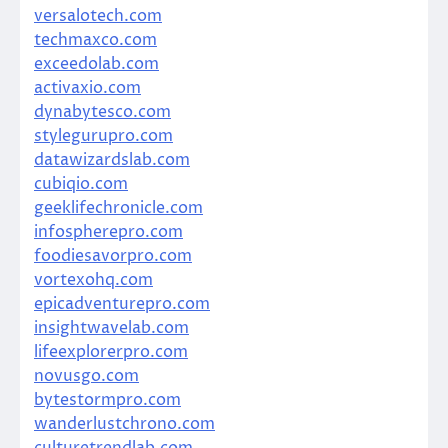
versalotech.com
techmaxco.com
exceedolab.com
activaxio.com
dynabytesco.com
stylegurupro.com
datawizardslab.com
cubiqio.com
geeklifechronicle.com
infospherepro.com
foodiesavorpro.com
vortexohq.com
epicadventurepro.com
insightwavelab.com
lifeexplorerpro.com
novusgo.com
bytestormpro.com
wanderlustchrono.com