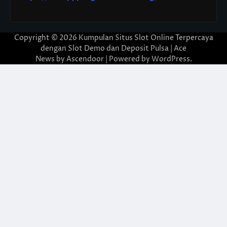
Copyright © 2026
Kumpulan Situs Slot Online Terpercaya
dengan Slot Demo dan Deposit Pulsa
| Ace
News by
Ascendoor
| Powered by
WordPress
.