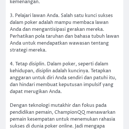
kemenangan.
3. Pelajari lawan Anda. Salah satu kunci sukses
dalam poker adalah mampu membaca lawan
Anda dan mengantisipasi gerakan mereka.
Perhatikan pola taruhan dan bahasa tubuh lawan
Anda untuk mendapatkan wawasan tentang
strategi mereka.
4. Tetap disiplin. Dalam poker, seperti dalam
kehidupan, disiplin adalah kuncinya. Tetapkan
anggaran untuk diri Anda sendiri dan patuhi itu,
dan hindari membuat keputusan impulsif yang
dapat merugikan Anda.
Dengan teknologi mutakhir dan fokus pada
pendidikan pemain, ChampionQQ menawarkan
pemain kesempatan untuk menemukan rahasia
sukses di dunia poker online. Jadi mengapa