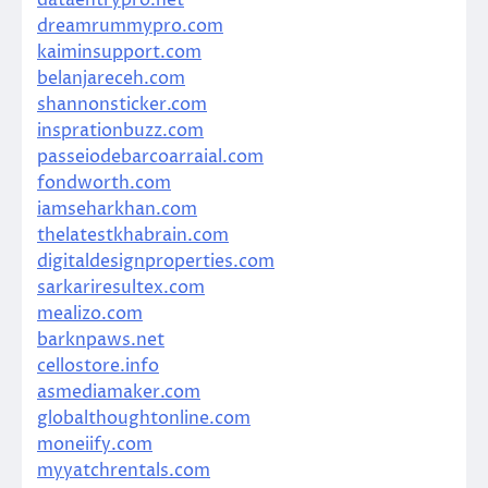
dataentrypro.net
dreamrummypro.com
kaiminsupport.com
belanjareceh.com
shannonsticker.com
insprationbuzz.com
passeiodebarcoarraial.com
fondworth.com
iamseharkhan.com
thelatestkhabrain.com
digitaldesignproperties.com
sarkariresultex.com
mealizo.com
barknpaws.net
cellostore.info
asmediamaker.com
globalthoughtonline.com
moneiify.com
myyatchrentals.com