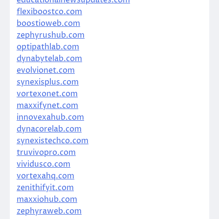
educationalnewsupdates.com
flexiboostco.com
boostioweb.com
zephyrushub.com
optipathlab.com
dynabytelab.com
evolvionet.com
synexisplus.com
vortexonet.com
maxxifynet.com
innovexahub.com
dynacorelab.com
synexistechco.com
truvivopro.com
vividusco.com
vortexahq.com
zenithifyit.com
maxxiohub.com
zephyraweb.com