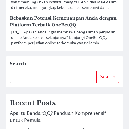
yang memungkinkan individu menggali lebih dalam ke dalam
diri mereka, mengungkap kebenaran tersembunyi dan…
Bebaskan Potensi Kemenangan Anda dengan
Platform Terbaik OneBetQQ
[ad_1] Apakah Anda ingin membawa pengalaman perjudian
online Anda ke level selanjutnya? Kunjungi OneBetQQ,
platform perjudian online terkemuka yang dijamin…
Search
Search
Recent Posts
Apa itu BandarQQ? Panduan Komprehensif
untuk Pemula