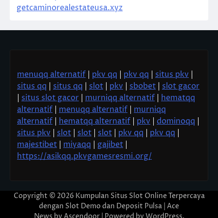
getcaminorealestateusa.xyz
menuqq alternatif
|
pkv qq
|
pkv qq
|
situs pkv
|
situs qq
|
situs qq
|
slot
|
pkv
|
sbobet
|
slot gacor
|
situs slot gacor
|
murniqq alternatif
|
hematqq
alternatif
|
menuqq alternatif
|
murniqq
alternatif
|
hematqq alternatif
|
pkv
|
dominoqq
|
situs pkv
|
slot
|
slot
|
slot
|
pkv qq
|
pkv qq
|
majestibet
|
miyaqq
|
gajibet
|
https://asikqq.pkvgamesresmi.org/
Copyright © 2026
Kumpulan Situs Slot Online Terpercaya
dengan Slot Demo dan Deposit Pulsa
| Ace
News by
Ascendoor
| Powered by
WordPress
.