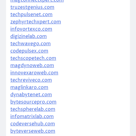
truzestgenius.com
techpulsenet.com
zephyrtechxpert.com
infovortexco.com
digizinelab.com
techwavego.com
codepulsex.com
techscopetech.com
magdynoweb.com
innovexaroweb.com
techreviveco.com
maglinkaro.com
dynabytenet.com
bytesourcepro.com
techspherelab.com
infomatrixlab.com
codeversehub.com
byteverseweb.com