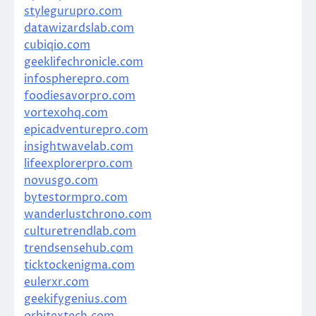
stylegurupro.com
datawizardslab.com
cubiqio.com
geeklifechronicle.com
infospherepro.com
foodiesavorpro.com
vortexohq.com
epicadventurepro.com
insightwavelab.com
lifeexplorerpro.com
novusgo.com
bytestormpro.com
wanderlustchrono.com
culturetrendlab.com
trendsensehub.com
ticktockenigma.com
eulerxr.com
geekifygenius.com
orbitextech.com