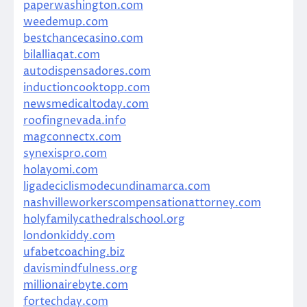
paperwashington.com
weedemup.com
bestchancecasino.com
bilalliaqat.com
autodispensadores.com
inductioncooktopp.com
newsmedicaltoday.com
roofingnevada.info
magconnectx.com
synexispro.com
holayomi.com
ligadeciclismodecundinamarca.com
nashvilleworkerscompensationattorney.com
holyfamilycathedralschool.org
londonkiddy.com
ufabetcoaching.biz
davismindfulness.org
millionairebyte.com
fortechday.com