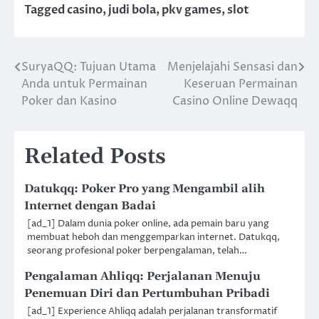
Tagged
casino
,
judi bola
,
pkv games
,
slot
SuryaQQ: Tujuan Utama
Menjelajahi Sensasi dan
Post
Anda untuk Permainan
Keseruan Permainan
navigation
Poker dan Kasino
Casino Online Dewaqq
Related Posts
Datukqq: Poker Pro yang Mengambil alih
Internet dengan Badai
[ad_1] Dalam dunia poker online, ada pemain baru yang
membuat heboh dan menggemparkan internet. Datukqq,
seorang profesional poker berpengalaman, telah…
Pengalaman Ahliqq: Perjalanan Menuju
Penemuan Diri dan Pertumbuhan Pribadi
[ad_1] Experience Ahliqq adalah perjalanan transformatif