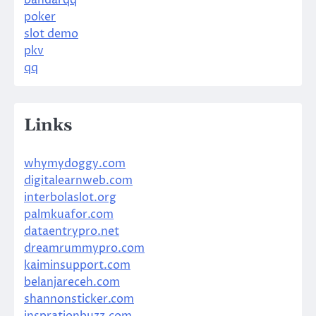
poker
slot demo
pkv
qq
Links
whymydoggy.com
digitalearnweb.com
interbolaslot.org
palmkuafor.com
dataentrypro.net
dreamrummypro.com
kaiminsupport.com
belanjareceh.com
shannonsticker.com
insprationbuzz.com