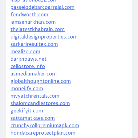
passeiodebarcoarraial.com
fondworth.com
iamseharkhan.com
thelatestkhabrain.com
digitaldesignproperties.com
sarkariresultex.com
mealizo.com
barknpaws.net
cellostore.info
asmediamaker.com
globalthoughtonline.com
moneiify.com
myyatchrentals.com
shalomcandlestores.com
geekifyit.com
sattamatkaes.com
crunchyrollpremiumapk.com
hondacareprotectplan.com