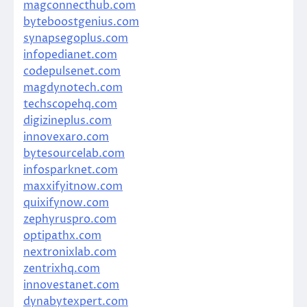
magconnecthub.com
byteboostgenius.com
synapsegoplus.com
infopedianet.com
codepulsenet.com
magdynotech.com
techscopehq.com
digizineplus.com
innovexaro.com
bytesourcelab.com
infosparknet.com
maxxifyitnow.com
quixifynow.com
zephyruspro.com
optipathx.com
nextronixlab.com
zentrixhq.com
innovestanet.com
dynabytexpert.com