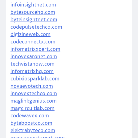
infoinsightnet.com
bytesourcehq.com
byteinsightnet.com
codepulsetechco.com
digizineweb.com
codeconnectx.com
infomatrixxpert.com
innovexaronet.com
techvistanow.com
infomatrixhq.com
cubixiosparklab.com
novaevotech.com
innovextechco.com
maglinkgenius.com
magcircuitlab.com
codewavex.com
byteboostco.com
elektrabyteco.com
magconnectxpert.com