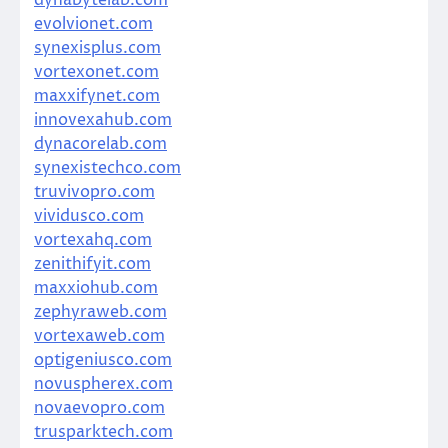
evolvionet.com
synexisplus.com
vortexonet.com
maxxifynet.com
innovexahub.com
dynacorelab.com
synexistechco.com
truvivopro.com
vividusco.com
vortexahq.com
zenithifyit.com
maxxiohub.com
zephyraweb.com
vortexaweb.com
optigeniusco.com
novuspherex.com
novaevopro.com
trusparktech.com