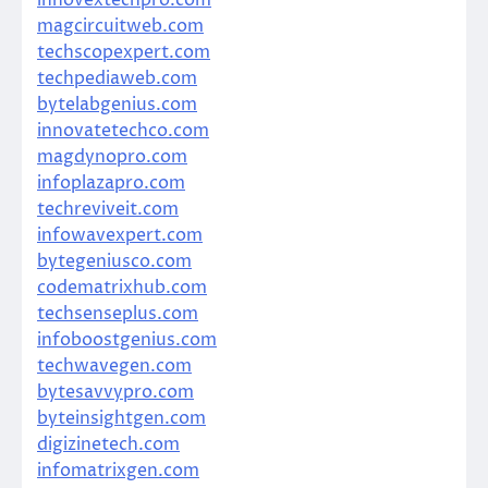
magcircuitweb.com
techscopexpert.com
techpediaweb.com
bytelabgenius.com
innovatetechco.com
magdynopro.com
infoplazapro.com
techreviveit.com
infowavexpert.com
bytegeniusco.com
codematrixhub.com
techsenseplus.com
infoboostgenius.com
techwavegen.com
bytesavvypro.com
byteinsightgen.com
digizinetech.com
infomatrixgen.com