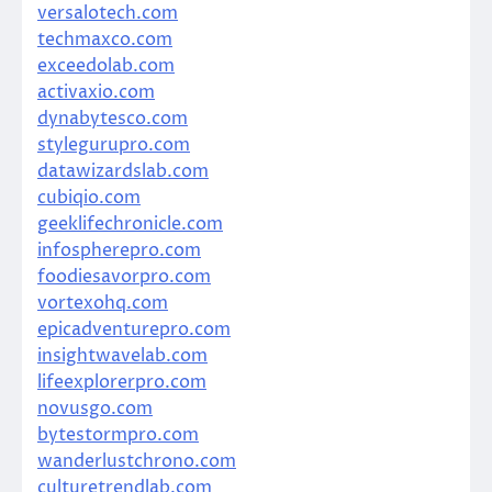
versalotech.com
techmaxco.com
exceedolab.com
activaxio.com
dynabytesco.com
stylegurupro.com
datawizardslab.com
cubiqio.com
geeklifechronicle.com
infospherepro.com
foodiesavorpro.com
vortexohq.com
epicadventurepro.com
insightwavelab.com
lifeexplorerpro.com
novusgo.com
bytestormpro.com
wanderlustchrono.com
culturetrendlab.com