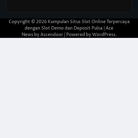
Copyright © 2026
Kumpulan Situs Slot Online Terpercaya
dengan Slot Demo dan Deposit Pulsa
| Ace
News by
Ascendoor
| Powered by
WordPress
.