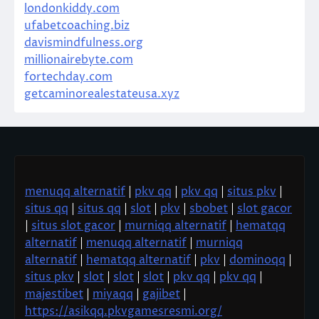
londonkiddy.com
ufabetcoaching.biz
davismindfulness.org
millionairebyte.com
fortechday.com
getcaminorealestateusa.xyz
menuqq alternatif
|
pkv qq
|
pkv qq
|
situs pkv
|
situs qq
|
situs qq
|
slot
|
pkv
|
sbobet
|
slot gacor
|
situs slot gacor
|
murniqq alternatif
|
hematqq
alternatif
|
menuqq alternatif
|
murniqq
alternatif
|
hematqq alternatif
|
pkv
|
dominoqq
|
situs pkv
|
slot
|
slot
|
slot
|
pkv qq
|
pkv qq
|
majestibet
|
miyaqq
|
gajibet
|
https://asikqq.pkvgamesresmi.org/