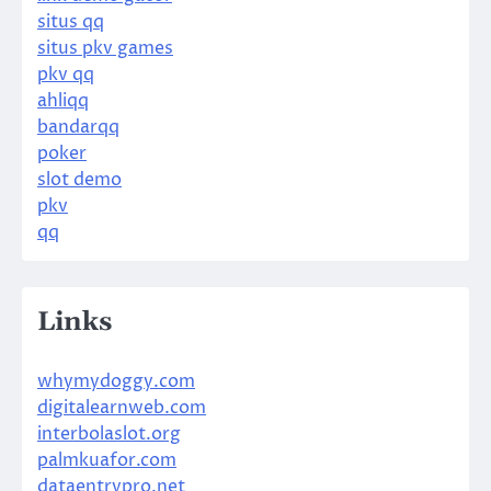
situs qq
situs pkv games
pkv qq
ahliqq
bandarqq
poker
slot demo
pkv
qq
Links
whymydoggy.com
digitalearnweb.com
interbolaslot.org
palmkuafor.com
dataentrypro.net