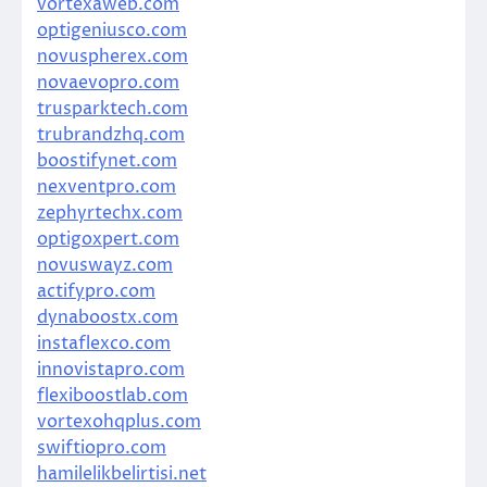
vortexaweb.com
optigeniusco.com
novuspherex.com
novaevopro.com
trusparktech.com
trubrandzhq.com
boostifynet.com
nexventpro.com
zephyrtechx.com
optigoxpert.com
novuswayz.com
actifypro.com
dynaboostx.com
instaflexco.com
innovistapro.com
flexiboostlab.com
vortexohqplus.com
swiftiopro.com
hamilelikbelirtisi.net