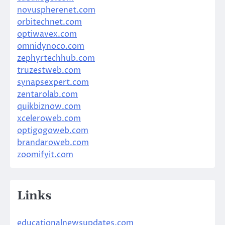
novuspherenet.com
orbitechnet.com
optiwavex.com
omnidynoco.com
zephyrtechhub.com
truzestweb.com
synapsexpert.com
zentarolab.com
quikbiznow.com
xceleroweb.com
optigogoweb.com
brandaroweb.com
zoomifyit.com
Links
educationalnewsupdates.com