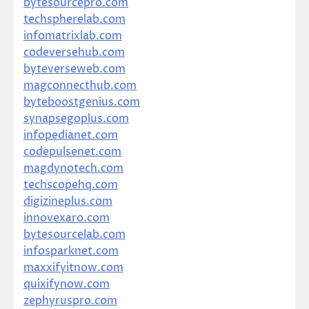
bytesourcepro.com
techspherelab.com
infomatrixlab.com
codeversehub.com
byteverseweb.com
magconnecthub.com
byteboostgenius.com
synapsegoplus.com
infopedianet.com
codepulsenet.com
magdynotech.com
techscopehq.com
digizineplus.com
innovexaro.com
bytesourcelab.com
infosparknet.com
maxxifyitnow.com
quixifynow.com
zephyruspro.com