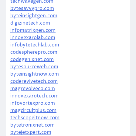
techwavegen.com
bytesavvypro.com
byteinsightgen.com
digizinetech.com
infomatrixgen.com
innovexarolab.com
infobytetechlab.com
codespherepro.com
codegenixnet.com
bytesourceweb.com
byteinsightnow.com
coderevivetech.com
magrevolveco.com
innovexarotech.com
infovortexpro.com
magcircuitplus.com
techscopeitnow.com
bytetronixnet.com
bytejetxpert.com