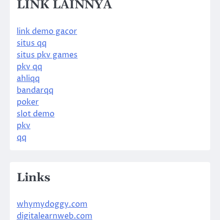
LINK LAINNYA
link demo gacor
situs qq
situs pkv games
pkv qq
ahliqq
bandarqq
poker
slot demo
pkv
qq
Links
whymydoggy.com
digitalearnweb.com