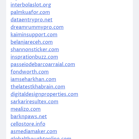
interbolaslot.org
palmkuafor.com
dataentrypro.net
dreamrummypro.com
kaiminsupport.com
belanjareceh.com
shannonsticker.com
insprationbuzz.com
passeiodebarcoarraial.com
fondworth.com
iamseharkhan.com
thelatestkhabrain.com
digitaldesignproperties.com
sarkariresultex.com
mealizo.com
barknpaws.net
cellostore.info
asmediamaker.com
globalthoughtonline.com