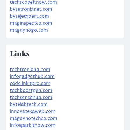
techscopeitnow.com
bytetronixnet.com
bytejetxpert.com
maginspectco.com
magdynogo.com
Links
techtronixhq.com
infogadgethub.com
codelinkitpro.com
techboostgen.com
techsensehub.com
bytelabtech.com
innovatexaweb.com
magdynotechco.com
infosparkitnow.com