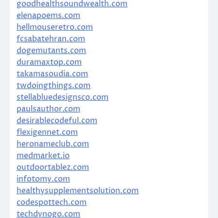
goodhealthsoundwealth.com
elenapoems.com
hellmouseretro.com
fcsabatehran.com
dogemutants.com
duramaxtop.com
takamasoudia.com
twdoingthings.com
stellabluedesignsco.com
paulsauthor.com
desirablecodeful.com
flexigennet.com
heronameclub.com
medmarket.io
outdoortablez.com
infotomy.com
healthysupplementsolution.com
codespottech.com
techdynogo.com