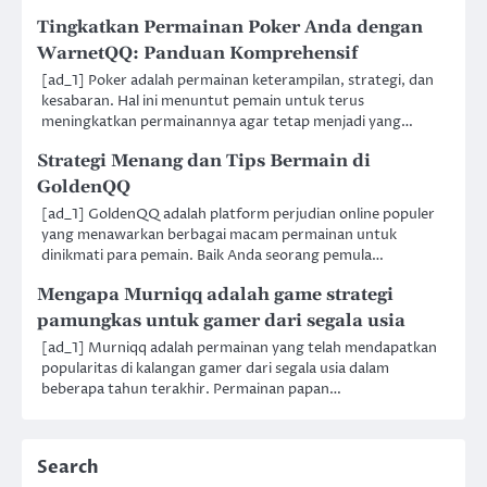
Tingkatkan Permainan Poker Anda dengan
WarnetQQ: Panduan Komprehensif
[ad_1] Poker adalah permainan keterampilan, strategi, dan
kesabaran. Hal ini menuntut pemain untuk terus
meningkatkan permainannya agar tetap menjadi yang…
Strategi Menang dan Tips Bermain di
GoldenQQ
[ad_1] GoldenQQ adalah platform perjudian online populer
yang menawarkan berbagai macam permainan untuk
dinikmati para pemain. Baik Anda seorang pemula…
Mengapa Murniqq adalah game strategi
pamungkas untuk gamer dari segala usia
[ad_1] Murniqq adalah permainan yang telah mendapatkan
popularitas di kalangan gamer dari segala usia dalam
beberapa tahun terakhir. Permainan papan…
Search