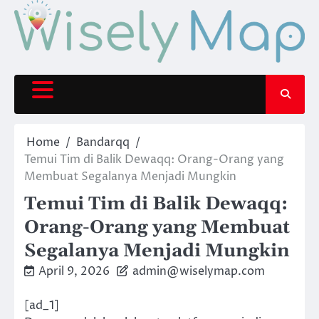
Skip
to
content
Home
Bandarqq
Temui Tim di Balik Dewaqq: Orang-Orang yang
Membuat Segalanya Menjadi Mungkin
Temui Tim di Balik Dewaqq:
Orang-Orang yang Membuat
Segalanya Menjadi Mungkin
April 9, 2026
admin@wiselymap.com
[ad_1]