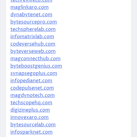
maglinkaro.com
dynabytenet.com
bytesourcepro.com
techspherelab.com
infomatrixlab.com
codeversehub.com
byteverseweb.com
magconnecthub.com
byteboostgenius.com
synapsegoplus.com
infopedianet.com
codepulsenet.com
magdynotech.com
techscopehq.com
digizineplus.com
innovexaro.com
bytesourcelab.com
infosparknet.com