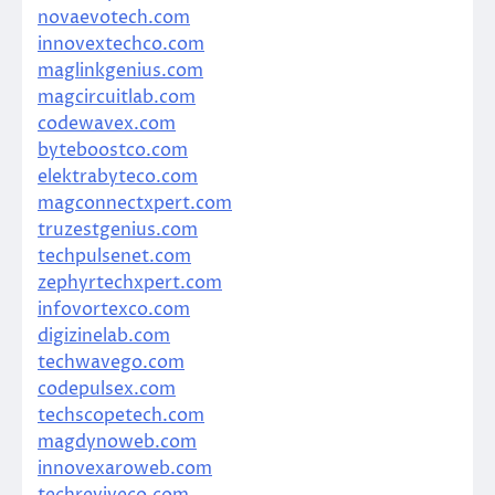
novaevotech.com
innovextechco.com
maglinkgenius.com
magcircuitlab.com
codewavex.com
byteboostco.com
elektrabyteco.com
magconnectxpert.com
truzestgenius.com
techpulsenet.com
zephyrtechxpert.com
infovortexco.com
digizinelab.com
techwavego.com
codepulsex.com
techscopetech.com
magdynoweb.com
innovexaroweb.com
techreviveco.com