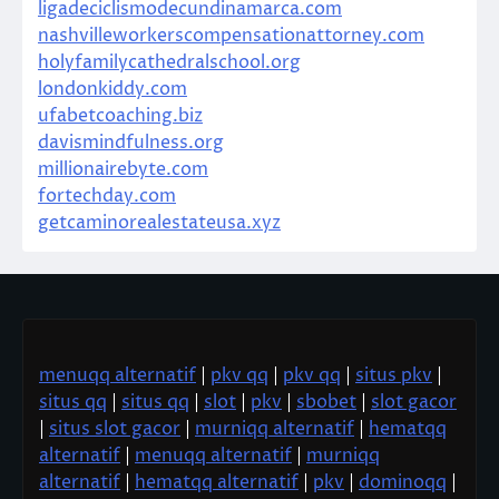
ligadeciclismodecundinamarca.com
nashvilleworkerscompensationattorney.com
holyfamilycathedralschool.org
londonkiddy.com
ufabetcoaching.biz
davismindfulness.org
millionairebyte.com
fortechday.com
getcaminorealestateusa.xyz
menuqq alternatif
|
pkv qq
|
pkv qq
|
situs pkv
|
situs qq
|
situs qq
|
slot
|
pkv
|
sbobet
|
slot gacor
|
situs slot gacor
|
murniqq alternatif
|
hematqq
alternatif
|
menuqq alternatif
|
murniqq
alternatif
|
hematqq alternatif
|
pkv
|
dominoqq
|