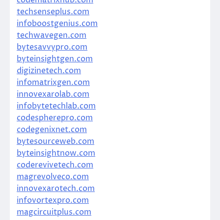
techsenseplus.com
infoboostgenius.com
techwavegen.com
bytesavvypro.com
byteinsightgen.com
digizinetech.com
infomatrixgen.com
innovexarolab.com
infobytetechlab.com
codespherepro.com
codegenixnet.com
bytesourceweb.com
byteinsightnow.com
coderevivetech.com
magrevolveco.com
innovexarotech.com
infovortexpro.com
magcircuitplus.com