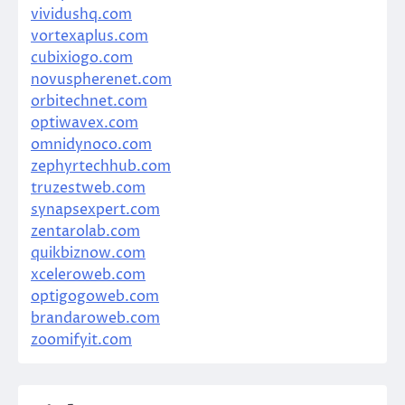
vividushq.com
vortexaplus.com
cubixiogo.com
novuspherenet.com
orbitechnet.com
optiwavex.com
omnidynoco.com
zephyrtechhub.com
truzestweb.com
synapsexpert.com
zentarolab.com
quikbiznow.com
xceleroweb.com
optigogoweb.com
brandaroweb.com
zoomifyit.com