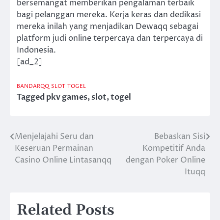
bersemangat memberikan pengalaman terbaik
bagi pelanggan mereka. Kerja keras dan dedikasi
mereka inilah yang menjadikan Dewaqq sebagai
platform judi online terpercaya dan terpercaya di
Indonesia.
[ad_2]
BANDARQQ
SLOT
TOGEL
Tagged
pkv games
,
slot
,
togel
Menjelajahi Seru dan
Bebaskan Sisi
Post
Keseruan Permainan
Kompetitif Anda
navigation
Casino Online Lintasanqq
dengan Poker Online
Ituqq
Related Posts