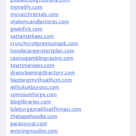
moneiify.com
myyatchrentals.com
shalomcandlestores.com
geekifyit.com
sattamatkaes.com
crunchyrollpremiumapk.com
hondacareprotectplan.com
casinogamblingcasino.com
towtimenews.com
draincleaningdirectory.com
baotangmythuathcm.com
jethukukburosu.com
somniumforge.com
bloglibraries.com
luleburgaznakliyatfirmasi.com
thebapehoodie.com
parasosyal.com
enticingmuslim.com