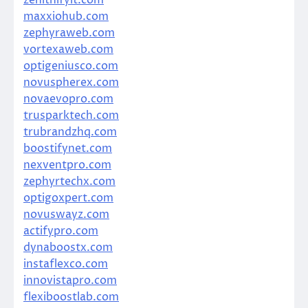
maxxiohub.com
zephyraweb.com
vortexaweb.com
optigeniusco.com
novuspherex.com
novaevopro.com
trusparktech.com
trubrandzhq.com
boostifynet.com
nexventpro.com
zephyrtechx.com
optigoxpert.com
novuswayz.com
actifypro.com
dynaboostx.com
instaflexco.com
innovistapro.com
flexiboostlab.com