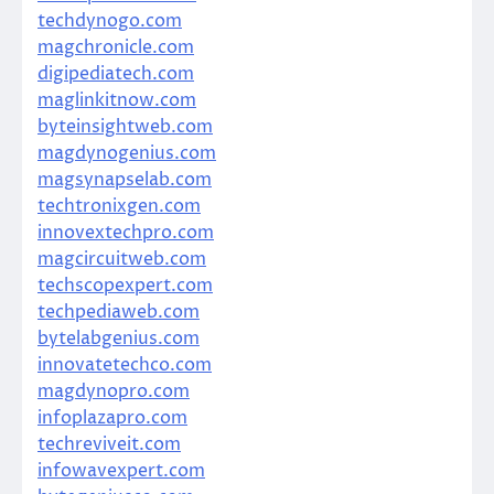
techdynogo.com
magchronicle.com
digipediatech.com
maglinkitnow.com
byteinsightweb.com
magdynogenius.com
magsynapselab.com
techtronixgen.com
innovextechpro.com
magcircuitweb.com
techscopexpert.com
techpediaweb.com
bytelabgenius.com
innovatetechco.com
magdynopro.com
infoplazapro.com
techreviveit.com
infowavexpert.com