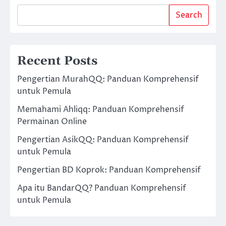
Search
Recent Posts
Pengertian MurahQQ: Panduan Komprehensif
untuk Pemula
Memahami Ahliqq: Panduan Komprehensif
Permainan Online
Pengertian AsikQQ: Panduan Komprehensif
untuk Pemula
Pengertian BD Koprok: Panduan Komprehensif
Apa itu BandarQQ? Panduan Komprehensif
untuk Pemula