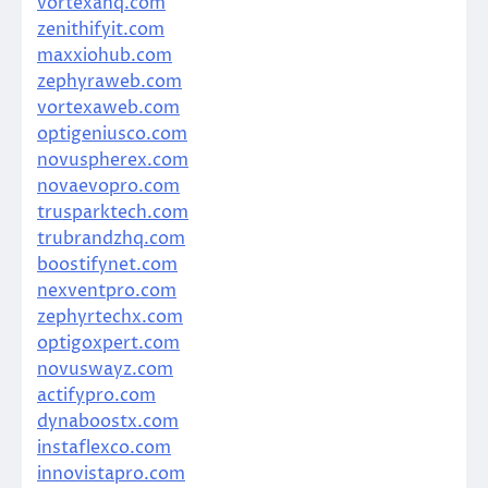
vortexahq.com
zenithifyit.com
maxxiohub.com
zephyraweb.com
vortexaweb.com
optigeniusco.com
novuspherex.com
novaevopro.com
trusparktech.com
trubrandzhq.com
boostifynet.com
nexventpro.com
zephyrtechx.com
optigoxpert.com
novuswayz.com
actifypro.com
dynaboostx.com
instaflexco.com
innovistapro.com