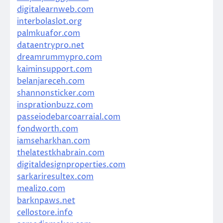
digitalearnweb.com
interbolaslot.org
palmkuafor.com
dataentrypro.net
dreamrummypro.com
kaiminsupport.com
belanjareceh.com
shannonsticker.com
insprationbuzz.com
passeiodebarcoarraial.com
fondworth.com
iamseharkhan.com
thelatestkhabrain.com
digitaldesignproperties.com
sarkariresultex.com
mealizo.com
barknpaws.net
cellostore.info