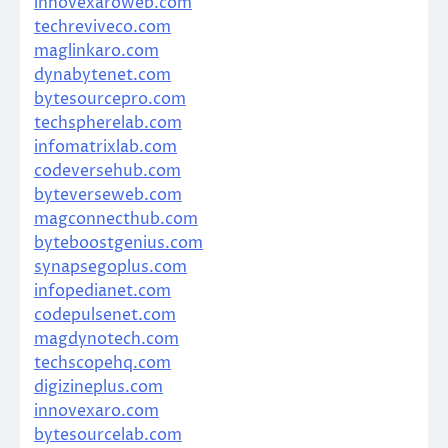
innovexaroweb.com
techreviveco.com
maglinkaro.com
dynabytenet.com
bytesourcepro.com
techspherelab.com
infomatrixlab.com
codeversehub.com
byteverseweb.com
magconnecthub.com
byteboostgenius.com
synapsegoplus.com
infopedianet.com
codepulsenet.com
magdynotech.com
techscopehq.com
digizineplus.com
innovexaro.com
bytesourcelab.com