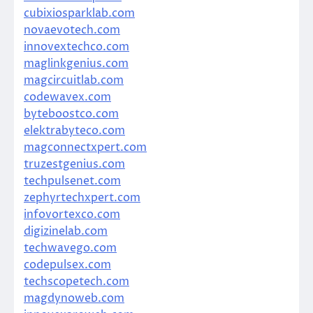
cubixiosparklab.com
novaevotech.com
innovextechco.com
maglinkgenius.com
magcircuitlab.com
codewavex.com
byteboostco.com
elektrabyteco.com
magconnectxpert.com
truzestgenius.com
techpulsenet.com
zephyrtechxpert.com
infovortexco.com
digizinelab.com
techwavego.com
codepulsex.com
techscopetech.com
magdynoweb.com