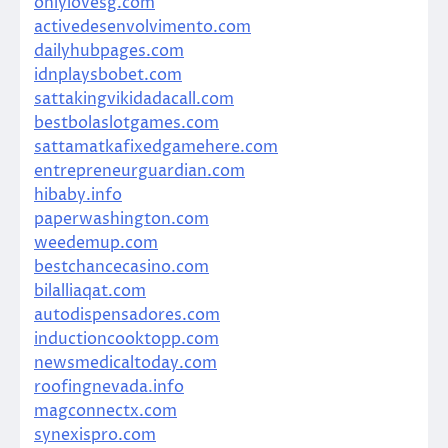
onlylovesg.com
activedesenvolvimento.com
dailyhubpages.com
idnplaysbobet.com
sattakingvikidadacall.com
bestbolaslotgames.com
sattamatkafixedgamehere.com
entrepreneurguardian.com
hibaby.info
paperwashington.com
weedemup.com
bestchancecasino.com
bilalliaqat.com
autodispensadores.com
inductioncooktopp.com
newsmedicaltoday.com
roofingnevada.info
magconnectx.com
synexispro.com