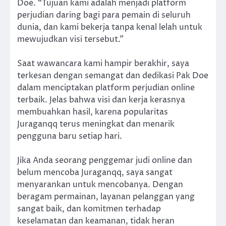
Doe. “Tujuan kami adalah menjadi platform
perjudian daring bagi para pemain di seluruh
dunia, dan kami bekerja tanpa kenal lelah untuk
mewujudkan visi tersebut.”
Saat wawancara kami hampir berakhir, saya
terkesan dengan semangat dan dedikasi Pak Doe
dalam menciptakan platform perjudian online
terbaik. Jelas bahwa visi dan kerja kerasnya
membuahkan hasil, karena popularitas
Juraganqq terus meningkat dan menarik
pengguna baru setiap hari.
Jika Anda seorang penggemar judi online dan
belum mencoba Juraganqq, saya sangat
menyarankan untuk mencobanya. Dengan
beragam permainan, layanan pelanggan yang
sangat baik, dan komitmen terhadap
keselamatan dan keamanan, tidak heran