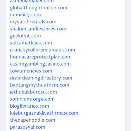
asmediamaker.com
globalthoughtonline.com
moneiify.com
myyatchrentals.com
shalomcandlestores.com
geekifyit.com
sattamatkaes.com
crunchyrollpremiumapk.com
hondacareprotectplan.com
casinogamblingcasino.com
towtimenews.com
draincleaningdirectory.com
baotangmythuathcm.com
jethukukburosu.com
somniumforge.com
bloglibraries.com
luleburgaznakliyatfirmasi.com
thebapehoodie.com
parasosyal.com