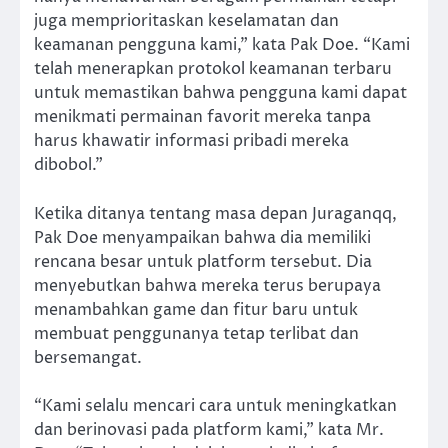
juga memprioritaskan keselamatan dan
keamanan pengguna kami,” kata Pak Doe. “Kami
telah menerapkan protokol keamanan terbaru
untuk memastikan bahwa pengguna kami dapat
menikmati permainan favorit mereka tanpa
harus khawatir informasi pribadi mereka
dibobol.”
Ketika ditanya tentang masa depan Juraganqq,
Pak Doe menyampaikan bahwa dia memiliki
rencana besar untuk platform tersebut. Dia
menyebutkan bahwa mereka terus berupaya
menambahkan game dan fitur baru untuk
membuat penggunanya tetap terlibat dan
bersemangat.
“Kami selalu mencari cara untuk meningkatkan
dan berinovasi pada platform kami,” kata Mr.