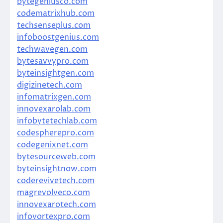
bytegeniusco.com
codematrixhub.com
techsenseplus.com
infoboostgenius.com
techwavegen.com
bytesavvypro.com
byteinsightgen.com
digizinetech.com
infomatrixgen.com
innovexarolab.com
infobytetechlab.com
codespherepro.com
codegenixnet.com
bytesourceweb.com
byteinsightnow.com
coderevivetech.com
magrevolveco.com
innovexarotech.com
infovortexpro.com