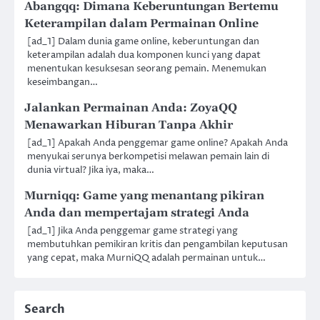
Abangqq: Dimana Keberuntungan Bertemu
Keterampilan dalam Permainan Online
[ad_1] Dalam dunia game online, keberuntungan dan
keterampilan adalah dua komponen kunci yang dapat
menentukan kesuksesan seorang pemain. Menemukan
keseimbangan…
Jalankan Permainan Anda: ZoyaQQ
Menawarkan Hiburan Tanpa Akhir
[ad_1] Apakah Anda penggemar game online? Apakah Anda
menyukai serunya berkompetisi melawan pemain lain di
dunia virtual? Jika iya, maka…
Murniqq: Game yang menantang pikiran
Anda dan mempertajam strategi Anda
[ad_1] Jika Anda penggemar game strategi yang
membutuhkan pemikiran kritis dan pengambilan keputusan
yang cepat, maka MurniQQ adalah permainan untuk…
Search