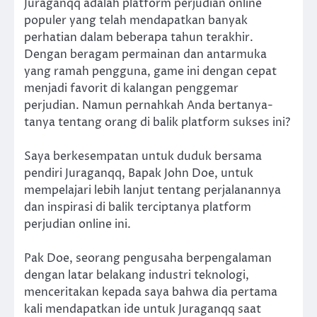
Juraganqq adalah platform perjudian online
populer yang telah mendapatkan banyak
perhatian dalam beberapa tahun terakhir.
Dengan beragam permainan dan antarmuka
yang ramah pengguna, game ini dengan cepat
menjadi favorit di kalangan penggemar
perjudian. Namun pernahkah Anda bertanya-
tanya tentang orang di balik platform sukses ini?
Saya berkesempatan untuk duduk bersama
pendiri Juraganqq, Bapak John Doe, untuk
mempelajari lebih lanjut tentang perjalanannya
dan inspirasi di balik terciptanya platform
perjudian online ini.
Pak Doe, seorang pengusaha berpengalaman
dengan latar belakang industri teknologi,
menceritakan kepada saya bahwa dia pertama
kali mendapatkan ide untuk Juraganqq saat