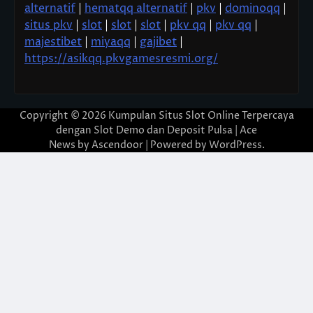
alternatif
|
hematqq alternatif
|
pkv
|
dominoqq
|
situs pkv
|
slot
|
slot
|
slot
|
pkv qq
|
pkv qq
|
majestibet
|
miyaqq
|
gajibet
|
https://asikqq.pkvgamesresmi.org/
Copyright © 2026
Kumpulan Situs Slot Online Terpercaya
dengan Slot Demo dan Deposit Pulsa
| Ace
News by
Ascendoor
| Powered by
WordPress
.