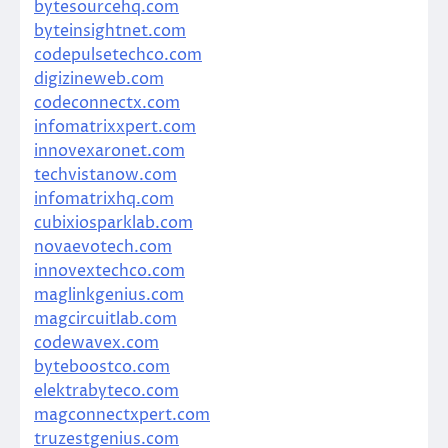
bytesourcehq.com
byteinsightnet.com
codepulsetechco.com
digizineweb.com
codeconnectx.com
infomatrixxpert.com
innovexaronet.com
techvistanow.com
infomatrixhq.com
cubixiosparklab.com
novaevotech.com
innovextechco.com
maglinkgenius.com
magcircuitlab.com
codewavex.com
byteboostco.com
elektrabyteco.com
magconnectxpert.com
truzestgenius.com