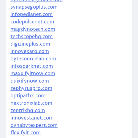
synapsegoplus.com
infopedianet.com
codepulsenet.com
magdynotech.com
techscopehq.com
digizineplus.com
innovexaro.com
bytesourcelab.com
infosparknet.com
maxxifyitnow.com
quixifynow.com
zephyruspro.com
optipathx.com
nextronixlab.com
zentrixhq.com
innovestanet.com
dynabytexpert.com
flexifyit.com