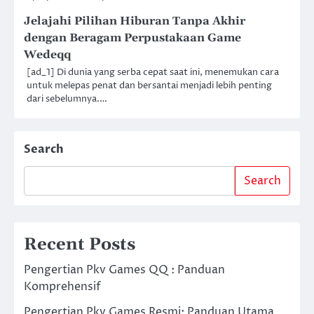
Jelajahi Pilihan Hiburan Tanpa Akhir
dengan Beragam Perpustakaan Game
Wedeqq
[ad_1] Di dunia yang serba cepat saat ini, menemukan cara
untuk melepas penat dan bersantai menjadi lebih penting
dari sebelumnya.…
Search
Search
Recent Posts
Pengertian Pkv Games QQ : Panduan
Komprehensif
Pengertian Pkv Games Resmi: Panduan Utama