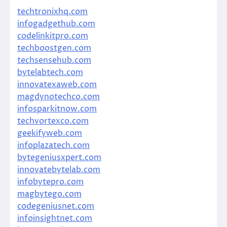
techtronixhq.com
infogadgethub.com
codelinkitpro.com
techboostgen.com
techsensehub.com
bytelabtech.com
innovatexaweb.com
magdynotechco.com
infosparkitnow.com
techvortexco.com
geekifyweb.com
infoplazatech.com
bytegeniusxpert.com
innovatebytelab.com
infobytepro.com
magbytego.com
codegeniusnet.com
infoinsightnet.com