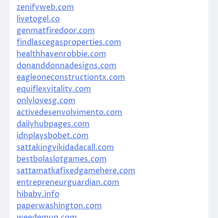
zenifyweb.com
livetogel.co
genmatfiredoor.com
findlascegasproperties.com
healthhavenrobbie.com
donanddonnadesigns.com
eagleoneconstructiontx.com
equiflexvitality.com
onlylovesg.com
activedesenvolvimento.com
dailyhubpages.com
idnplaysbobet.com
sattakingvikidadacall.com
bestbolaslotgames.com
sattamatkafixedgamehere.com
entrepreneurguardian.com
hibaby.info
paperwashington.com
weedemup.com