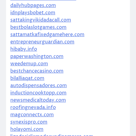
dailyhubpages.com
idnplaysbobet.com
sattakingvikidadacall.com
bestbolaslotgames.com
sattamatkafixedgamehere.com
entrepreneurguardian.com
hibaby.info
paperwashington.com
weedemup.com
bestchancecasino.com
bilalliaqat.com
autodispensadores.com
inductioncooktopp.com
newsmedicaltoday.com
roofingnevada.info
magconnectx.com
synexispro.com
holayomi.com