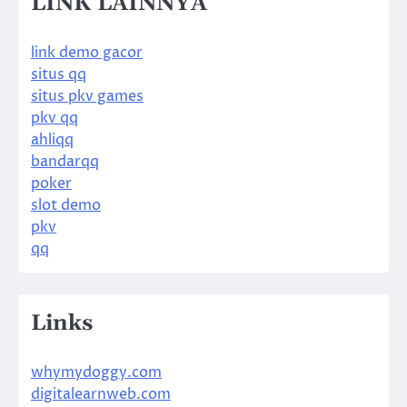
LINK LAINNYA
link demo gacor
situs qq
situs pkv games
pkv qq
ahliqq
bandarqq
poker
slot demo
pkv
qq
Links
whymydoggy.com
digitalearnweb.com