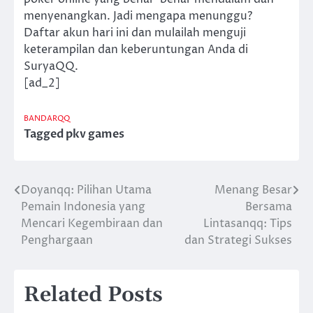
menyenangkan. Jadi mengapa menunggu?
Daftar akun hari ini dan mulailah menguji
keterampilan dan keberuntungan Anda di
SuryaQQ.
[ad_2]
BANDARQQ
Tagged
pkv games
Doyanqq: Pilihan Utama
Menang Besar
Post
Pemain Indonesia yang
Bersama
navigation
Mencari Kegembiraan dan
Lintasanqq: Tips
Penghargaan
dan Strategi Sukses
Related Posts