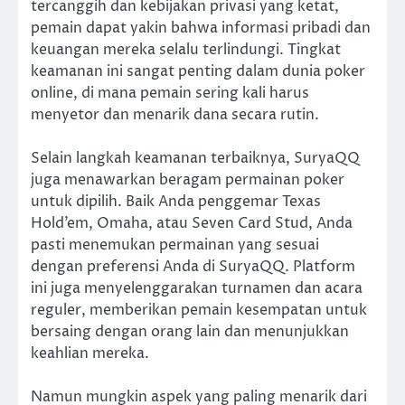
tercanggih dan kebijakan privasi yang ketat,
pemain dapat yakin bahwa informasi pribadi dan
keuangan mereka selalu terlindungi. Tingkat
keamanan ini sangat penting dalam dunia poker
online, di mana pemain sering kali harus
menyetor dan menarik dana secara rutin.
Selain langkah keamanan terbaiknya, SuryaQQ
juga menawarkan beragam permainan poker
untuk dipilih. Baik Anda penggemar Texas
Hold’em, Omaha, atau Seven Card Stud, Anda
pasti menemukan permainan yang sesuai
dengan preferensi Anda di SuryaQQ. Platform
ini juga menyelenggarakan turnamen dan acara
reguler, memberikan pemain kesempatan untuk
bersaing dengan orang lain dan menunjukkan
keahlian mereka.
Namun mungkin aspek yang paling menarik dari