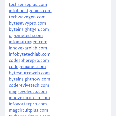
techsenseplus.com
infoboostgenius.com
techwavegen.com
bytesavvypro.com
byteinsightgen.com
digizinetech.com
infomatrixgen.com
innovexarolab.com
infobytetechlab.com
codespherepro.com
codegenixnet.com
bytesourceweb.com
byteinsightnow.com
coderevivetech.com
magrevolveco.com
innovexarotech.com
infovortexpro.com
magcircuitplus.com