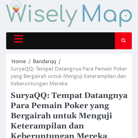
Skip
to
content
Home
Bandarqq
SuryaQQ: Tempat Datangnya Para Pemain Poker
yang Bergairah untuk Menguji Keterampilan dan
Keberuntungan Mereka
SuryaQQ: Tempat Datangnya
Para Pemain Poker yang
Bergairah untuk Menguji
Keterampilan dan
Keberuntungan Mereka