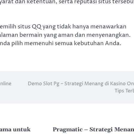
arat dan ketentuan, serta reputasi situs tersebu
memilih situs QQ yang tidak hanya menawarkan
ngalaman bermain yang aman dan menyenangkan.
g Anda pilih memenuhi semua kebutuhan Anda.
nline
Demo Slot Pg – Strategi Menang di Kasino On
Tips Ter
ama untuk
Pragmatic – Strategi Mena