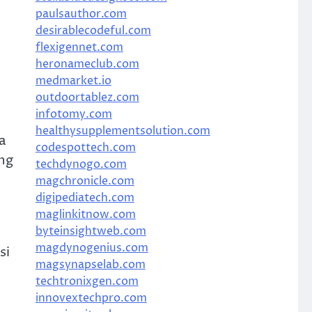
paulsauthor.com
desirablecodeful.com
flexigennet.com
heronameclub.com
medmarket.io
outdoortablez.com
infotomy.com
healthysupplementsolution.com
a
codespottech.com
ng
techdynogo.com
magchronicle.com
digipediatech.com
maglinkitnow.com
byteinsightweb.com
magdynogenius.com
si
magsynapselab.com
techtronixgen.com
innovextechpro.com