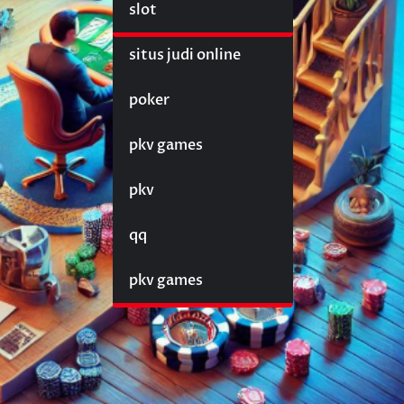
qq
slot
situs judi online
poker
pkv games
pkv
qq
pkv games