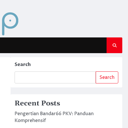
Search
Search
Recent Posts
Pengertian Bandar66 PKV: Panduan
Komprehensif