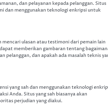
keamanan, dan pelayanan kepada pelanggan. Situs
esmi dan menggunakan teknologi enkripsi untuk
 mencari ulasan atau testimoni dari pemain lain
t dapat memberikan gambaran tentang bagaiman
nan pelanggan, dan apakah ada masalah teknis ya
isensi yang sah dan menggunakan teknologi enkrip
aksi Anda. Situs yang sah biasanya akan
oritas perjudian yang diakui.