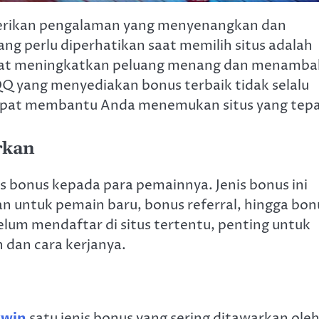
berikan pengalaman yang menyenangkan dan
ng perlu diperhatikan saat memilih situs adalah
apat meningkatkan peluang menang dan menamba
Q yang menyediakan bonus terbaik tidak selalu
dapat membantu Anda menemukan situs yang tepa
rkan
 bonus kepada para pemainnya. Jenis bonus ini
n untuk pemain baru, bonus referral, hingga bon
lum mendaftar di situs tertentu, penting untuk
 dan cara kerjanya.
xwin
satu jenis bonus yang sering ditawarkan ole