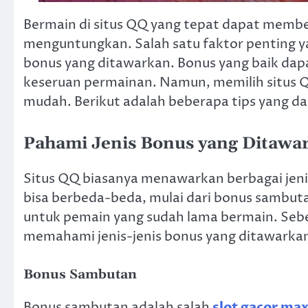
Bermain di situs QQ yang tepat dapat mem
menguntungkan. Salah satu faktor penting ya
bonus yang ditawarkan. Bonus yang baik d
keseruan permainan. Namun, memilih situs Q
mudah. Berikut adalah beberapa tips yang 
Pahami Jenis Bonus yang Ditawa
Situs QQ biasanya menawarkan berbagai jenis
bisa berbeda-beda, mulai dari bonus sambuta
untuk pemain yang sudah lama bermain. Sebe
memahami jenis-jenis bonus yang ditawarkan
Bonus Sambutan
Bonus sambutan adalah salah
slot gacor ma