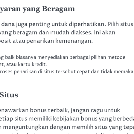
ayaran yang Beragam
dana juga penting untuk diperhatikan. Pilih situs
ng beragam dan mudah diakses. Ini akan
osit atau penarikan kemenangan.
ang baik biasanya menyediakan berbagai pilihan metode
t, atau kartu kredit.
proses penarikan di situs tersebut cepat dan tidak memak
Situs
nawarkan bonus terbaik, jangan ragu untuk
tiap situs memiliki kebijakan bonus yang berbed
h menguntungkan dengan memilih situs yang tep