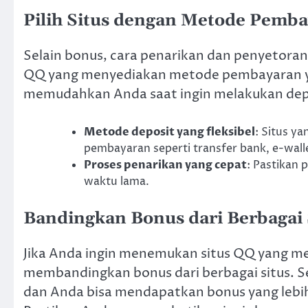
Pilih Situs dengan Metode Pemb
Selain bonus, cara penarikan dan penyetoran 
QQ yang menyediakan metode pembayaran ya
memudahkan Anda saat ingin melakukan dep
Metode deposit yang fleksibel
: Situs y
pembayaran seperti transfer bank, e-walle
Proses penarikan yang cepat
: Pastikan 
waktu lama.
Bandingkan Bonus dari Berbagai 
Jika Anda ingin menemukan situs QQ yang me
membandingkan bonus dari berbagai situs. Se
dan Anda bisa mendapatkan bonus yang lebi