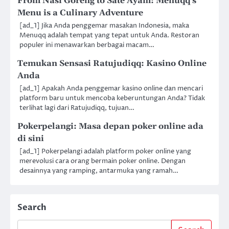
From Nasi Goreng to Sate Ayam: Menuqq’s
Menu is a Culinary Adventure
[ad_1] Jika Anda penggemar masakan Indonesia, maka
Menuqq adalah tempat yang tepat untuk Anda. Restoran
populer ini menawarkan berbagai macam…
Temukan Sensasi Ratujudiqq: Kasino Online
Anda
[ad_1] Apakah Anda penggemar kasino online dan mencari
platform baru untuk mencoba keberuntungan Anda? Tidak
terlihat lagi dari Ratujudiqq, tujuan…
Pokerpelangi: Masa depan poker online ada
di sini
[ad_1] Pokerpelangi adalah platform poker online yang
merevolusi cara orang bermain poker online. Dengan
desainnya yang ramping, antarmuka yang ramah…
Search