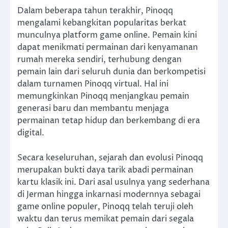
Dalam beberapa tahun terakhir, Pinoqq
mengalami kebangkitan popularitas berkat
munculnya platform game online. Pemain kini
dapat menikmati permainan dari kenyamanan
rumah mereka sendiri, terhubung dengan
pemain lain dari seluruh dunia dan berkompetisi
dalam turnamen Pinoqq virtual. Hal ini
memungkinkan Pinoqq menjangkau pemain
generasi baru dan membantu menjaga
permainan tetap hidup dan berkembang di era
digital.
Secara keseluruhan, sejarah dan evolusi Pinoqq
merupakan bukti daya tarik abadi permainan
kartu klasik ini. Dari asal usulnya yang sederhana
di Jerman hingga inkarnasi modernnya sebagai
game online populer, Pinoqq telah teruji oleh
waktu dan terus memikat pemain dari segala