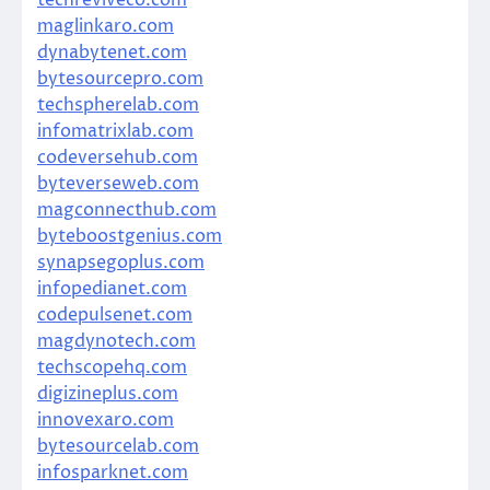
maglinkaro.com
dynabytenet.com
bytesourcepro.com
techspherelab.com
infomatrixlab.com
codeversehub.com
byteverseweb.com
magconnecthub.com
byteboostgenius.com
synapsegoplus.com
infopedianet.com
codepulsenet.com
magdynotech.com
techscopehq.com
digizineplus.com
innovexaro.com
bytesourcelab.com
infosparknet.com