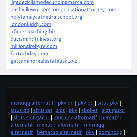
ligadeciclismodecundinamarca.com
nashvilleworkerscompensationattorney.com
holyfamilycathedralschool.org
londonkiddy.com
ufabetcoaching.biz
davismindfulness.org
millionairebyte.com
fortechday.com
getcaminorealestateusa.xyz
menuqq alternatif
|
pkv qq
|
pkv qq
|
situs pkv
|
situs qq
|
situs qq
|
slot
|
pkv
|
sbobet
|
slot gacor
|
situs slot gacor
|
murniqq alternatif
|
hematqq
alternatif
|
menuqq alternatif
|
murniqq
alternatif
|
hematqq alternatif
|
pkv
|
dominoqq
|