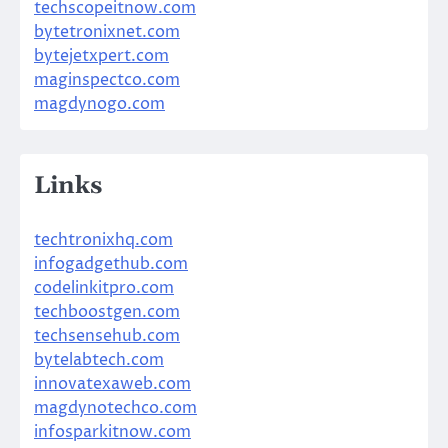
techscopeitnow.com
bytetronixnet.com
bytejetxpert.com
maginspectco.com
magdynogo.com
Links
techtronixhq.com
infogadgethub.com
codelinkitpro.com
techboostgen.com
techsensehub.com
bytelabtech.com
innovatexaweb.com
magdynotechco.com
infosparkitnow.com