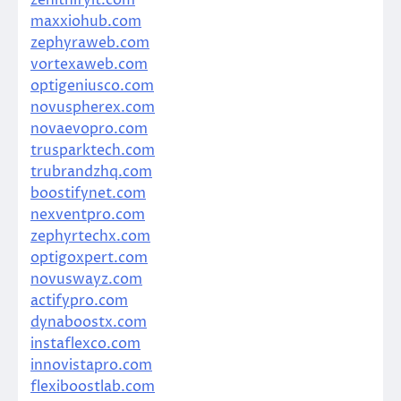
maxxiohub.com
zephyraweb.com
vortexaweb.com
optigeniusco.com
novuspherex.com
novaevopro.com
trusparktech.com
trubrandzhq.com
boostifynet.com
nexventpro.com
zephyrtechx.com
optigoxpert.com
novuswayz.com
actifypro.com
dynaboostx.com
instaflexco.com
innovistapro.com
flexiboostlab.com