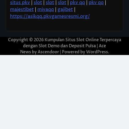
situs pkv
|
slot
|
slot
|
slot
|
pkv qq
|
pkv qq
|
majestibet
|
miyaqq
|
gajibet
|
https://asikqq.pkvgamesresmi.org/
Copyright © 2026
Kumpulan Situs Slot Online Terpercaya
dengan Slot Demo dan Deposit Pulsa
| Ace
News by
Ascendoor
| Powered by
WordPress
.