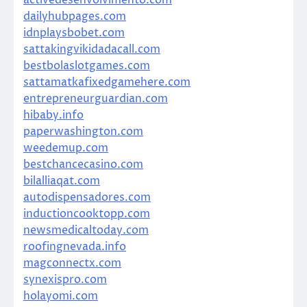
dailyhubpages.com
idnplaysbobet.com
sattakingvikidadacall.com
bestbolaslotgames.com
sattamatkafixedgamehere.com
entrepreneurguardian.com
hibaby.info
paperwashington.com
weedemup.com
bestchancecasino.com
bilalliaqat.com
autodispensadores.com
inductioncooktopp.com
newsmedicaltoday.com
roofingnevada.info
magconnectx.com
synexispro.com
holayomi.com