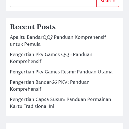
Search
Recent Posts
Apa itu BandarQQ? Panduan Komprehensif
untuk Pemula
Pengertian Pkv Games QQ : Panduan
Komprehensif
Pengertian Pkv Games Resmi: Panduan Utama
Pengertian Bandar66 PKV: Panduan
Komprehensif
Pengertian Capsa Susun: Panduan Permainan
Kartu Tradisional Ini