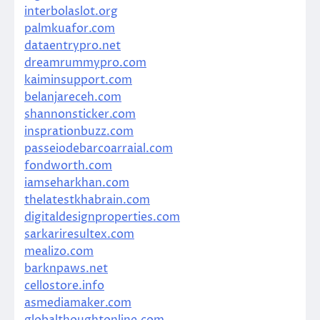
interbolaslot.org
palmkuafor.com
dataentrypro.net
dreamrummypro.com
kaiminsupport.com
belanjareceh.com
shannonsticker.com
insprationbuzz.com
passeiodebarcoarraial.com
fondworth.com
iamseharkhan.com
thelatestkhabrain.com
digitaldesignproperties.com
sarkariresultex.com
mealizo.com
barknpaws.net
cellostore.info
asmediamaker.com
globalthoughtonline.com