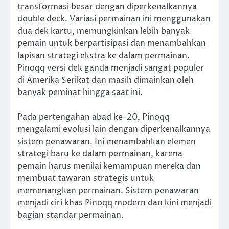
transformasi besar dengan diperkenalkannya
double deck. Variasi permainan ini menggunakan
dua dek kartu, memungkinkan lebih banyak
pemain untuk berpartisipasi dan menambahkan
lapisan strategi ekstra ke dalam permainan.
Pinoqq versi dek ganda menjadi sangat populer
di Amerika Serikat dan masih dimainkan oleh
banyak peminat hingga saat ini.
Pada pertengahan abad ke-20, Pinoqq
mengalami evolusi lain dengan diperkenalkannya
sistem penawaran. Ini menambahkan elemen
strategi baru ke dalam permainan, karena
pemain harus menilai kemampuan mereka dan
membuat tawaran strategis untuk
memenangkan permainan. Sistem penawaran
menjadi ciri khas Pinoqq modern dan kini menjadi
bagian standar permainan.