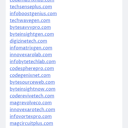
techsenseplus.com
infoboostgenius.com
techwavegen.com
bytesavvypro.com
byteinsightgen.com
digizinetech.com
infomatrixgen.com
innovexarolab.com
infobytetechlab.com
codespherepro.com
codegenixnet.com
bytesourceweb.com
byteinsightnow.com
coderevivetech.com
magrevolveco.com
innovexarotech.com
infovortexpro.com
magcircuitplus.com