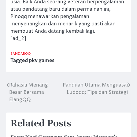
usia. Baik Anda seorang veteran berpengalaman
atau pendatang baru dalam permainan ini,
Pinoqq menawarkan pengalaman
menyenangkan dan menarik yang pasti akan
membuat Anda datang kembali lagi.
[ad_2]
BANDARQQ
Tagged
pkv games
Rahasia Menang
Panduan Utama Menguasai
Post
Besar Bersama
Ludoqq: Tips dan Strategi
navigation
ElangQQ
Related Posts