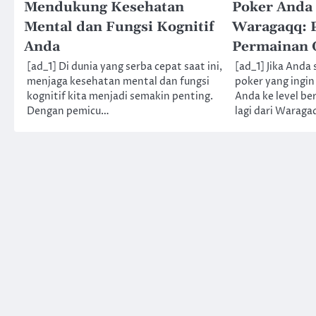
Mendukung Kesehatan
Poker Anda
Mental dan Fungsi Kognitif
Waragaqq: 
Anda
Permainan 
[ad_1] Di dunia yang serba cepat saat ini,
[ad_1] Jika And
menjaga kesehatan mental dan fungsi
poker yang ing
kognitif kita menjadi semakin penting.
Anda ke level ber
Dengan pemicu…
lagi dari Warag