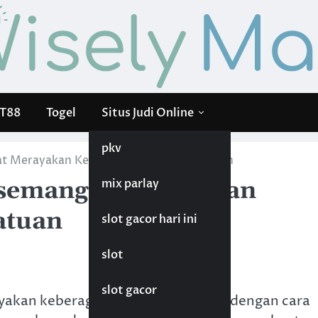
T88
Togel
Situs Judi Online
Poker Online
pkv
at Merayakan Keberagaman dan Persatuan
dominoqq
Taruhan Bola
mix parlay
rsemangat Merayakan
atuan
qq
sbobet
Judi Slot Online
slot gacor hari ini
pkv
judi bola
slot
bandarqq
mix parlay
slot gacor
ayakan keberagaman dan persatuan dengan cara