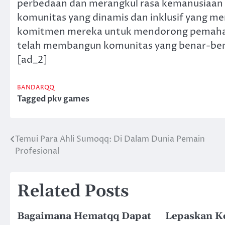
perbedaan dan merangkul rasa kemanusiaan
komunitas yang dinamis dan inklusif yang menj
komitmen mereka untuk mendorong pemaham
telah membangun komunitas yang benar-ben
[ad_2]
BANDARQQ
Tagged
pkv games
Temui Para Ahli Sumoqq: Di Dalam Dunia Pemain
Post
Profesional
navigation
Related Posts
Bagaimana Hematqq Dapat
Lepaskan K