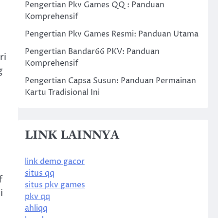
Pengertian Pkv Games QQ : Panduan
Komprehensif
Pengertian Pkv Games Resmi: Panduan Utama
Pengertian Bandar66 PKV: Panduan
ri
Komprehensif
g
Pengertian Capsa Susun: Panduan Permainan
Kartu Tradisional Ini
LINK LAINNYA
link demo gacor
situs qq
f
situs pkv games
i
pkv qq
ahliqq