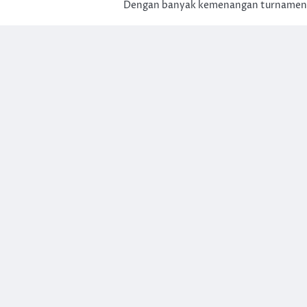
Dengan banyak kemenangan turname