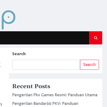
Search
k
Search
Recent Posts
Pengertian Pkv Games Resmi: Panduan Utama
Pengertian Bandar66 PKV: Panduan
n