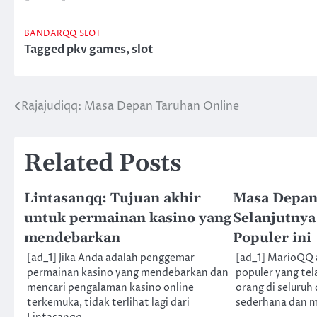
BANDARQQ
SLOT
Tagged
pkv games
,
slot
Rajajudiqq: Masa Depan Taruhan Online
Post
navigation
Related Posts
Lintasanqq: Tujuan akhir
Masa Depan
untuk permainan kasino yang
Selanjutny
mendebarkan
Populer ini
[ad_1] Jika Anda adalah penggemar
[ad_1] MarioQQ 
permainan kasino yang mendebarkan dan
populer yang tel
mencari pengalaman kasino online
orang di seluruh
terkemuka, tidak terlihat lagi dari
sederhana dan m