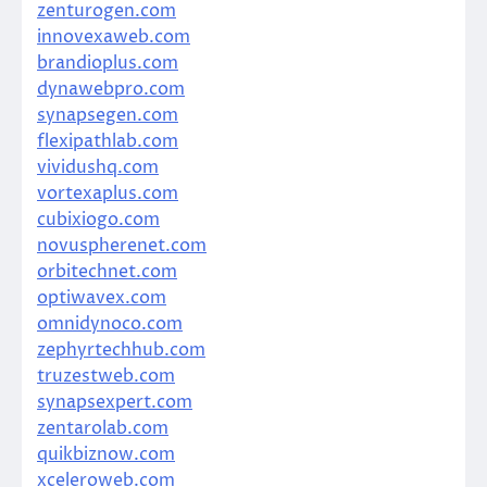
zenturogen.com
innovexaweb.com
brandioplus.com
dynawebpro.com
synapsegen.com
flexipathlab.com
vividushq.com
vortexaplus.com
cubixiogo.com
novuspherenet.com
orbitechnet.com
optiwavex.com
omnidynoco.com
zephyrtechhub.com
truzestweb.com
synapsexpert.com
zentarolab.com
quikbiznow.com
xceleroweb.com