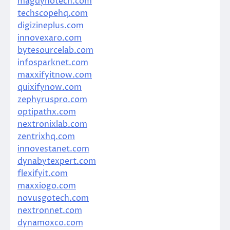
magdynotech.com
techscopehq.com
digizineplus.com
innovexaro.com
bytesourcelab.com
infosparknet.com
maxxifyitnow.com
quixifynow.com
zephyruspro.com
optipathx.com
nextronixlab.com
zentrixhq.com
innovestanet.com
dynabytexpert.com
flexifyit.com
maxxiogo.com
novusgotech.com
nextronnet.com
dynamoxco.com