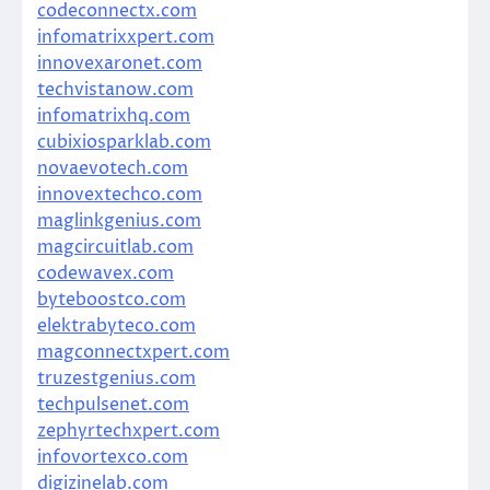
codeconnectx.com
infomatrixxpert.com
innovexaronet.com
techvistanow.com
infomatrixhq.com
cubixiosparklab.com
novaevotech.com
innovextechco.com
maglinkgenius.com
magcircuitlab.com
codewavex.com
byteboostco.com
elektrabyteco.com
magconnectxpert.com
truzestgenius.com
techpulsenet.com
zephyrtechxpert.com
infovortexco.com
digizinelab.com