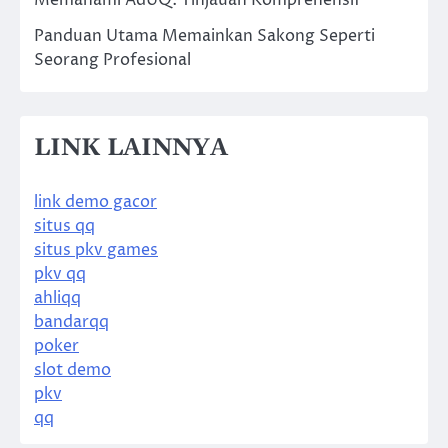
Panduan Utama Memainkan Sakong Seperti
Seorang Profesional
LINK LAINNYA
link demo gacor
situs qq
situs pkv games
pkv qq
ahliqq
bandarqq
poker
slot demo
pkv
qq