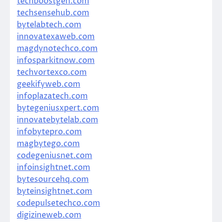
techboostgen.com
techsensehub.com
bytelabtech.com
innovatexaweb.com
magdynotechco.com
infosparkitnow.com
techvortexco.com
geekifyweb.com
infoplazatech.com
bytegeniusxpert.com
innovatebytelab.com
infobytepro.com
magbytego.com
codegeniusnet.com
infoinsightnet.com
bytesourcehq.com
byteinsightnet.com
codepulsetechco.com
digizineweb.com