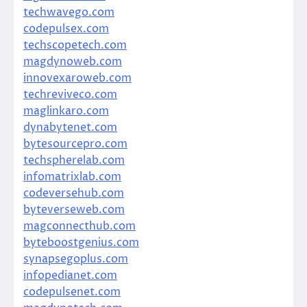
techwavego.com
codepulsex.com
techscopetech.com
magdynoweb.com
innovexaroweb.com
techreviveco.com
maglinkaro.com
dynabytenet.com
bytesourcepro.com
techspherelab.com
infomatrixlab.com
codeversehub.com
byteverseweb.com
magconnecthub.com
byteboostgenius.com
synapsegoplus.com
infopedianet.com
codepulsenet.com