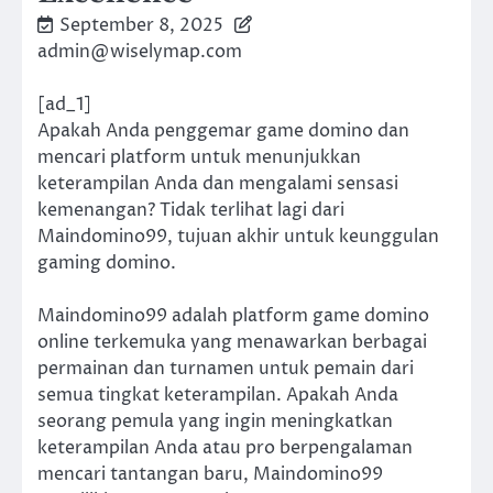
September 8, 2025
admin@wiselymap.com
[ad_1]
Apakah Anda penggemar game domino dan
mencari platform untuk menunjukkan
keterampilan Anda dan mengalami sensasi
kemenangan? Tidak terlihat lagi dari
Maindomino99, tujuan akhir untuk keunggulan
gaming domino.
Maindomino99 adalah platform game domino
online terkemuka yang menawarkan berbagai
permainan dan turnamen untuk pemain dari
semua tingkat keterampilan. Apakah Anda
seorang pemula yang ingin meningkatkan
keterampilan Anda atau pro berpengalaman
mencari tantangan baru, Maindomino99