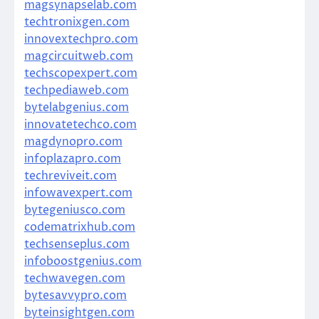
magsynapselab.com
techtronixgen.com
innovextechpro.com
magcircuitweb.com
techscopexpert.com
techpediaweb.com
bytelabgenius.com
innovatetechco.com
magdynopro.com
infoplazapro.com
techreviveit.com
infowavexpert.com
bytegeniusco.com
codematrixhub.com
techsenseplus.com
infoboostgenius.com
techwavegen.com
bytesavvypro.com
byteinsightgen.com