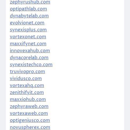
zephyrushub.com
optipathlab.com
dynabytelab.com
evolvionet.com
synexisplus.com
vortexonet.com
maxxifynet.com
innovexahub.com
dynacorelab.com
synexistechco.com
truvivopro.com
vividusco.com
vortexahq.com
zenithifyit.com
maxxiohub.com
zephyraweb.com
vortexaweb.com
optigeniusco.com
novuspherex.com