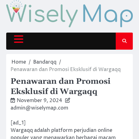
Skip
to
content
Home
Bandarqq
Penawaran dan Promosi Eksklusif di Wargaqq
Penawaran dan Promosi
Eksklusif di Wargaqq
November 9, 2024
admin@wiselymap.com
[ad_1]
Wargaqq adalah platform perjudian online
populer yang menawarkan berbagai macam