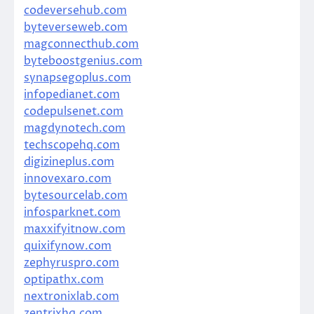
codeversehub.com
byteverseweb.com
magconnecthub.com
byteboostgenius.com
synapsegoplus.com
infopedianet.com
codepulsenet.com
magdynotech.com
techscopehq.com
digizineplus.com
innovexaro.com
bytesourcelab.com
infosparknet.com
maxxifyitnow.com
quixifynow.com
zephyruspro.com
optipathx.com
nextronixlab.com
zentrixhq.com