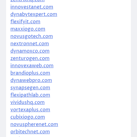
innovestanet.com
dynabytexpert.com
flexifyit.com
maxxiogo.com
novusgotech.com
nextronnet.com
dynamoxco.com
zenturogen.com
innovexaweb.com
brandioplus.com
dynawebpro.com
synapsegen.com
flexipathlab.com
vividushq.com
vortexaplus.com
cubixiogo.com
novuspherenet.com
orbitechnet.com