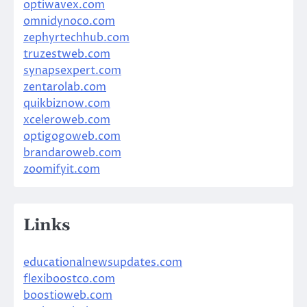
optiwavex.com
omnidynoco.com
zephyrtechhub.com
truzestweb.com
synapsexpert.com
zentarolab.com
quikbiznow.com
xceleroweb.com
optigogoweb.com
brandaroweb.com
zoomifyit.com
Links
educationalnewsupdates.com
flexiboostco.com
boostioweb.com