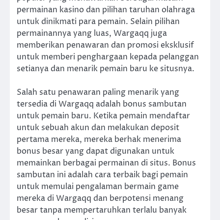
permainan kasino dan pilihan taruhan olahraga
untuk dinikmati para pemain. Selain pilihan
permainannya yang luas, Wargaqq juga
memberikan penawaran dan promosi eksklusif
untuk memberi penghargaan kepada pelanggan
setianya dan menarik pemain baru ke situsnya.
Salah satu penawaran paling menarik yang
tersedia di Wargaqq adalah bonus sambutan
untuk pemain baru. Ketika pemain mendaftar
untuk sebuah akun dan melakukan deposit
pertama mereka, mereka berhak menerima
bonus besar yang dapat digunakan untuk
memainkan berbagai permainan di situs. Bonus
sambutan ini adalah cara terbaik bagi pemain
untuk memulai pengalaman bermain game
mereka di Wargaqq dan berpotensi menang
besar tanpa mempertaruhkan terlalu banyak