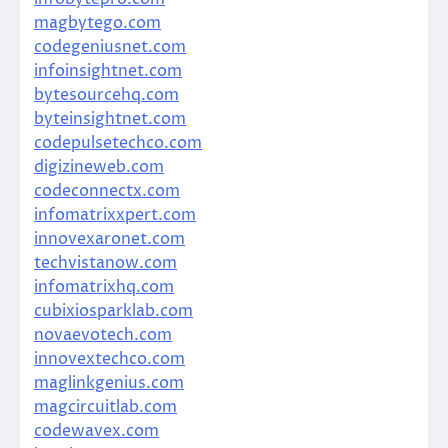
magbytego.com
codegeniusnet.com
infoinsightnet.com
bytesourcehq.com
byteinsightnet.com
codepulsetechco.com
digizineweb.com
codeconnectx.com
infomatrixxpert.com
innovexaronet.com
techvistanow.com
infomatrixhq.com
cubixiosparklab.com
novaevotech.com
innovextechco.com
maglinkgenius.com
magcircuitlab.com
codewavex.com