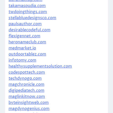
takamasoudia.com
twdoingthings.com
stellabluedesignsco.com
paulsauthor.com
desirablecodeful.com
flexigennet.com
heronameclub.com
medmarket.io
outdoortablez.com
infotomy.com
healthysupplementsolution.com
codespottech.com
techdynogo.com
magchronicle.com
digipediatech.com
maglinkitnow.com
byteinsightweb.com
magdynogenius.com