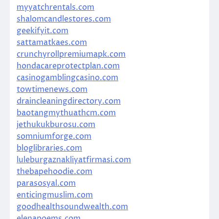
myyatchrentals.com
shalomcandlestores.com
geekifyit.com
sattamatkaes.com
crunchyrollpremiumapk.com
hondacareprotectplan.com
casinogamblingcasino.com
towtimenews.com
draincleaningdirectory.com
baotangmythuathcm.com
jethukukburosu.com
somniumforge.com
bloglibraries.com
luleburgaznakliyatfirmasi.com
thebapehoodie.com
parasosyal.com
enticingmuslim.com
goodhealthsoundwealth.com
elenapoems.com