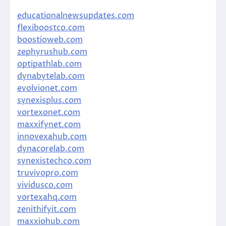
educationalnewsupdates.com
flexiboostco.com
boostioweb.com
zephyrushub.com
optipathlab.com
dynabytelab.com
evolvionet.com
synexisplus.com
vortexonet.com
maxxifynet.com
innovexahub.com
dynacorelab.com
synexistechco.com
truvivopro.com
vividusco.com
vortexahq.com
zenithifyit.com
maxxiohub.com