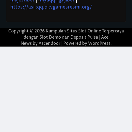
https://asikqq.pkvgamesresmi.org/
Copyright © 2026
Kumpulan Situs Slot Online Terpercaya
dengan Slot Demo dan Deposit Pulsa
| Ace
News by
Ascendoor
| Powered by
WordPress
.