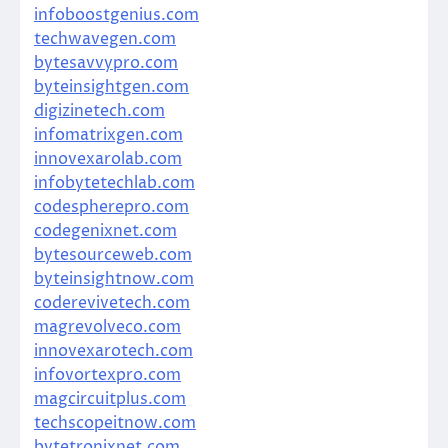
infoboostgenius.com
techwavegen.com
bytesavvypro.com
byteinsightgen.com
digizinetech.com
infomatrixgen.com
innovexarolab.com
infobytetechlab.com
codespherepro.com
codegenixnet.com
bytesourceweb.com
byteinsightnow.com
coderevivetech.com
magrevolveco.com
innovexarotech.com
infovortexpro.com
magcircuitplus.com
techscopeitnow.com
bytetronixnet.com