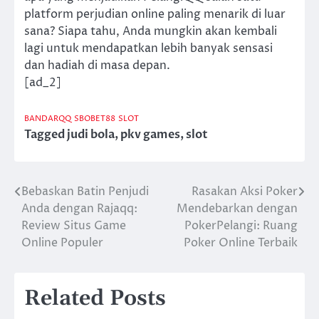
platform perjudian online paling menarik di luar
sana? Siapa tahu, Anda mungkin akan kembali
lagi untuk mendapatkan lebih banyak sensasi
dan hadiah di masa depan.
[ad_2]
BANDARQQ
SBOBET88
SLOT
Tagged
judi bola
,
pkv games
,
slot
Bebaskan Batin Penjudi
Rasakan Aksi Poker
Post
Anda dengan Rajaqq:
Mendebarkan dengan
navigation
Review Situs Game
PokerPelangi: Ruang
Online Populer
Poker Online Terbaik
Related Posts