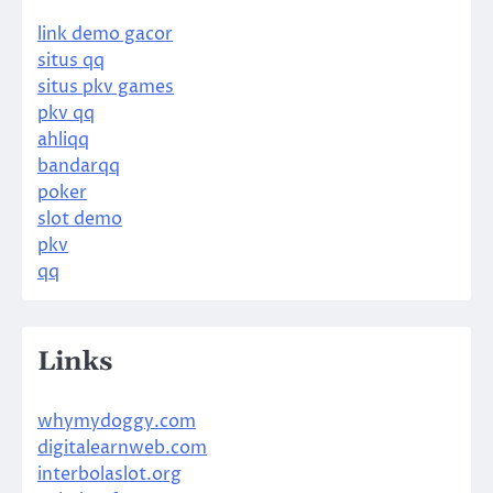
link demo gacor
situs qq
situs pkv games
pkv qq
ahliqq
bandarqq
poker
slot demo
pkv
qq
Links
whymydoggy.com
digitalearnweb.com
interbolaslot.org