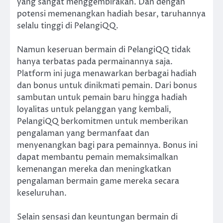
yang sangat menggembirakan. Dan dengan
potensi memenangkan hadiah besar, taruhannya
selalu tinggi di PelangiQQ.
Namun keseruan bermain di PelangiQQ tidak
hanya terbatas pada permainannya saja.
Platform ini juga menawarkan berbagai hadiah
dan bonus untuk dinikmati pemain. Dari bonus
sambutan untuk pemain baru hingga hadiah
loyalitas untuk pelanggan yang kembali,
PelangiQQ berkomitmen untuk memberikan
pengalaman yang bermanfaat dan
menyenangkan bagi para pemainnya. Bonus ini
dapat membantu pemain memaksimalkan
kemenangan mereka dan meningkatkan
pengalaman bermain game mereka secara
keseluruhan.
Selain sensasi dan keuntungan bermain di