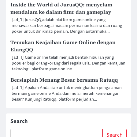
Inside the World of JurusQQ: menyelam
mendalam ke dalam fitur dan gameplay
[ad_1] JurusQQ adalah platform game online yang
menawarkan berbagai macam permainan kasino dan ruang
poker untuk dinikmati pemain. Dengan antarmuka…
Temukan Keajaiban Game Online dengan
ElangQQ
[ad_1] Game online telah menjadi bentuk hiburan yang
populer bagi orang-orang dari segala usia. Dengan kemajuan
teknologi, platform game online…
Bersiaplah Menang Besar bersama Ratuqq
[ad_1] Apakah Anda siap untuk meningkatkan pengalaman
bermain game online Anda dan mulai meraih kemenangan
besar? Kunjungi Ratuqq, platform perjudian…
Search
Search