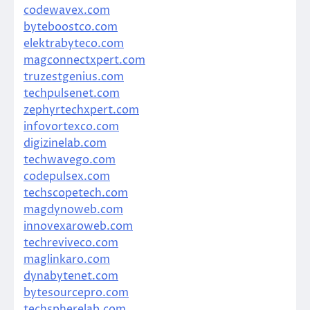
codewavex.com
byteboostco.com
elektrabyteco.com
magconnectxpert.com
truzestgenius.com
techpulsenet.com
zephyrtechxpert.com
infovortexco.com
digizinelab.com
techwavego.com
codepulsex.com
techscopetech.com
magdynoweb.com
innovexaroweb.com
techreviveco.com
maglinkaro.com
dynabytenet.com
bytesourcepro.com
techspherelab.com