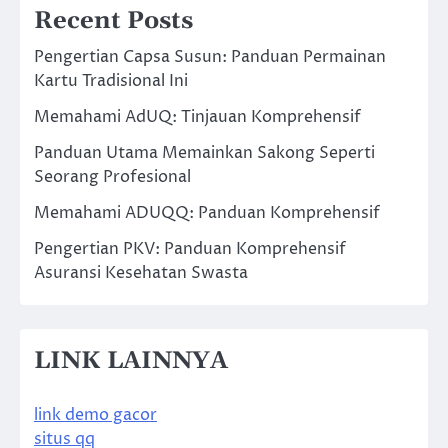
Recent Posts
Pengertian Capsa Susun: Panduan Permainan
Kartu Tradisional Ini
Memahami AdUQ: Tinjauan Komprehensif
Panduan Utama Memainkan Sakong Seperti
Seorang Profesional
Memahami ADUQQ: Panduan Komprehensif
Pengertian PKV: Panduan Komprehensif
Asuransi Kesehatan Swasta
LINK LAINNYA
link demo gacor
situs qq