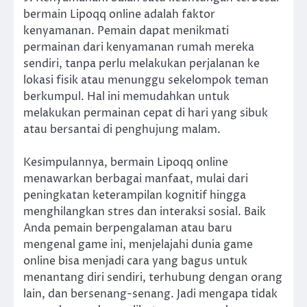
bermain Lipoqq online adalah faktor
kenyamanan. Pemain dapat menikmati
permainan dari kenyamanan rumah mereka
sendiri, tanpa perlu melakukan perjalanan ke
lokasi fisik atau menunggu sekelompok teman
berkumpul. Hal ini memudahkan untuk
melakukan permainan cepat di hari yang sibuk
atau bersantai di penghujung malam.
Kesimpulannya, bermain Lipoqq online
menawarkan berbagai manfaat, mulai dari
peningkatan keterampilan kognitif hingga
menghilangkan stres dan interaksi sosial. Baik
Anda pemain berpengalaman atau baru
mengenal game ini, menjelajahi dunia game
online bisa menjadi cara yang bagus untuk
menantang diri sendiri, terhubung dengan orang
lain, dan bersenang-senang. Jadi mengapa tidak