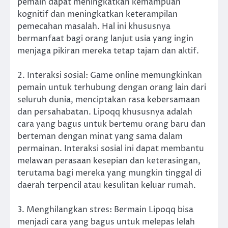
pemain dapat meningkatkan kemampuan
kognitif dan meningkatkan keterampilan
pemecahan masalah. Hal ini khususnya
bermanfaat bagi orang lanjut usia yang ingin
menjaga pikiran mereka tetap tajam dan aktif.
2. Interaksi sosial: Game online memungkinkan
pemain untuk terhubung dengan orang lain dari
seluruh dunia, menciptakan rasa kebersamaan
dan persahabatan. Lipoqq khususnya adalah
cara yang bagus untuk bertemu orang baru dan
berteman dengan minat yang sama dalam
permainan. Interaksi sosial ini dapat membantu
melawan perasaan kesepian dan keterasingan,
terutama bagi mereka yang mungkin tinggal di
daerah terpencil atau kesulitan keluar rumah.
3. Menghilangkan stres: Bermain Lipoqq bisa
menjadi cara yang bagus untuk melepas lelah