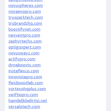
novuspherex.com
novaevopro.com
trusparktech.com
trubrandzhq.com
boostifynet.com
nexventpro.com
zephyrtechx.com
optigoxpert.com
novuswayz.com
actifypro.com
dynaboostx.com
instaflexco.com
innovistapro.com
flexiboostlab.com
vortexohqplus.com
swiftiopro.com
hamilelikbelirtisi.net
versalotech.com