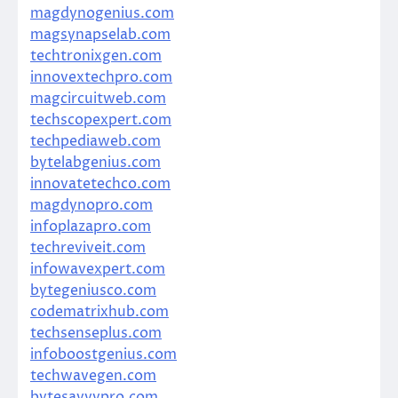
magdynogenius.com
magsynapselab.com
techtronixgen.com
innovextechpro.com
magcircuitweb.com
techscopexpert.com
techpediaweb.com
bytelabgenius.com
innovatetechco.com
magdynopro.com
infoplazapro.com
techreviveit.com
infowavexpert.com
bytegeniusco.com
codematrixhub.com
techsenseplus.com
infoboostgenius.com
techwavegen.com
bytesavvypro.com