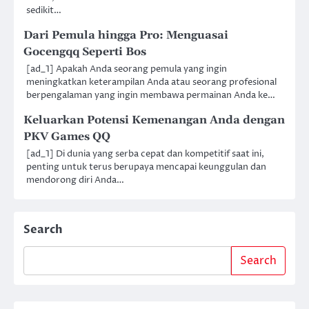
sedikit…
Dari Pemula hingga Pro: Menguasai
Gocengqq Seperti Bos
[ad_1] Apakah Anda seorang pemula yang ingin
meningkatkan keterampilan Anda atau seorang profesional
berpengalaman yang ingin membawa permainan Anda ke…
Keluarkan Potensi Kemenangan Anda dengan
PKV Games QQ
[ad_1] Di dunia yang serba cepat dan kompetitif saat ini,
penting untuk terus berupaya mencapai keunggulan dan
mendorong diri Anda…
Search
Search