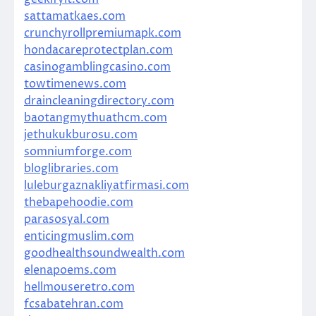
sattamatkaes.com
crunchyrollpremiumapk.com
hondacareprotectplan.com
casinogamblingcasino.com
towtimenews.com
draincleaningdirectory.com
baotangmythuathcm.com
jethukukburosu.com
somniumforge.com
bloglibraries.com
luleburgaznakliyatfirmasi.com
thebapehoodie.com
parasosyal.com
enticingmuslim.com
goodhealthsoundwealth.com
elenapoems.com
hellmouseretro.com
fcsabatehran.com