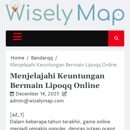
Skip
to
content
Home
Bandarqq
Menjelajahi Keuntungan Bermain Lipoqq Online
Menjelajahi Keuntungan
Bermain Lipoqq Online
December 14, 2025
admin@wiselymap.com
[ad_1]
Dalam beberapa tahun terakhir, game online
menjadi semakin populer, dengan jutaan orang