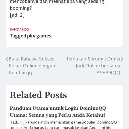
mencobanya dan melihat apa yang sedang
booming?
[ad_2]
BANDARQQ
Tagged
pkv games
Buka Rahasia Sukses
Temukan Serunya Dunia
Post
Poker Online dengan
Judi Online bersama
navigation
Kembarqq
ASEANQQ
Related Posts
Panduan Utama untuk Login DominoQQ
Utama: Semua yang Perlu Anda Ketahui
[ad_1] Jika Anda ingin memainkan game populer DominoQQ
online, Anda harus tahu cara masuk ke akun Anda. Ini bisa