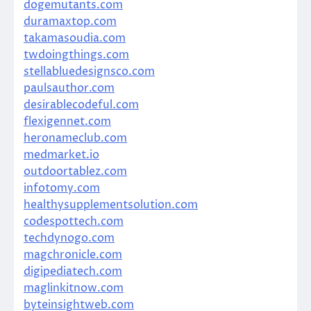
dogemutants.com
duramaxtop.com
takamasoudia.com
twdoingthings.com
stellabluedesignsco.com
paulsauthor.com
desirablecodeful.com
flexigennet.com
heronameclub.com
medmarket.io
outdoortablez.com
infotomy.com
healthysupplementsolution.com
codespottech.com
techdynogo.com
magchronicle.com
digipediatech.com
maglinkitnow.com
byteinsightweb.com