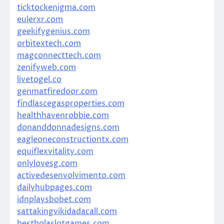
ticktockenigma.com
eulerxr.com
geekifygenius.com
orbitextech.com
magconnecttech.com
zenifyweb.com
livetogel.co
genmatfiredoor.com
findlascegasproperties.com
healthhavenrobbie.com
donanddonnadesigns.com
eagleoneconstructiontx.com
equiflexvitality.com
onlylovesg.com
activedesenvolvimento.com
dailyhubpages.com
idnplaysbobet.com
sattakingvikidadacall.com
bestbolaslotgames.com