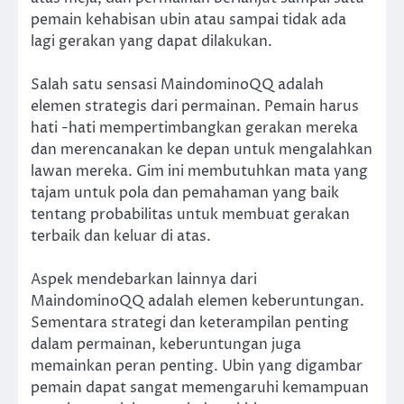
pemain kehabisan ubin atau sampai tidak ada
lagi gerakan yang dapat dilakukan.
Salah satu sensasi MaindominoQQ adalah
elemen strategis dari permainan. Pemain harus
hati -hati mempertimbangkan gerakan mereka
dan merencanakan ke depan untuk mengalahkan
lawan mereka. Gim ini membutuhkan mata yang
tajam untuk pola dan pemahaman yang baik
tentang probabilitas untuk membuat gerakan
terbaik dan keluar di atas.
Aspek mendebarkan lainnya dari
MaindominoQQ adalah elemen keberuntungan.
Sementara strategi dan keterampilan penting
dalam permainan, keberuntungan juga
memainkan peran penting. Ubin yang digambar
pemain dapat sangat memengaruhi kemampuan