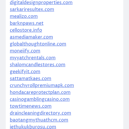
digitaldesignproperties.com
sarkariresultex.com
mealizo.com
barknpaws.net
cellostore.info
asmediamaker.com
globalthoughtonline.com
moneiify.com
myyatchrentals.com
shalomcandlestores.com
geekifyit.com
sattamatkaes.com
crunchyrollpremiumapk.com
hondacareprotectplan.com
casinogamblingcasino.com
towtimenews.com
draincleaningdirectory.com
baotangmythuathcm.com
jethukukburosu.com