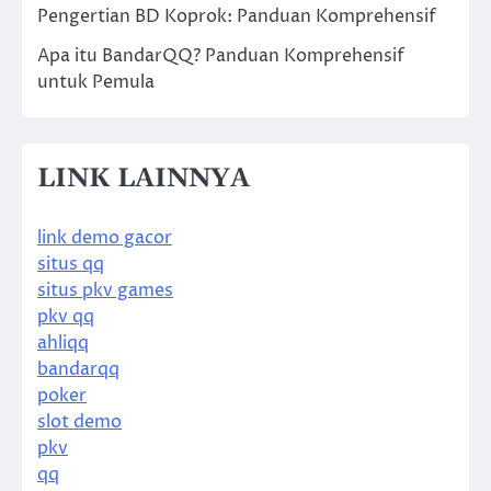
Pengertian BD Koprok: Panduan Komprehensif
Apa itu BandarQQ? Panduan Komprehensif
untuk Pemula
LINK LAINNYA
link demo gacor
situs qq
situs pkv games
pkv qq
ahliqq
bandarqq
poker
slot demo
pkv
qq