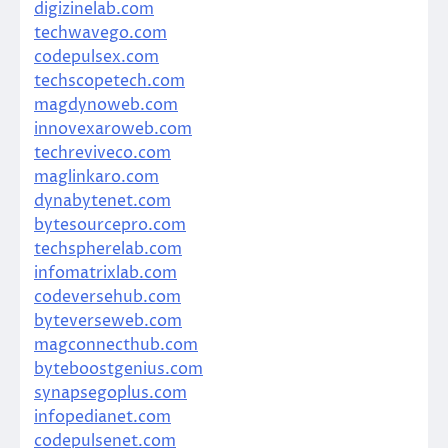
digizinelab.com
techwavego.com
codepulsex.com
techscopetech.com
magdynoweb.com
innovexaroweb.com
techreviveco.com
maglinkaro.com
dynabytenet.com
bytesourcepro.com
techspherelab.com
infomatrixlab.com
codeversehub.com
byteverseweb.com
magconnecthub.com
byteboostgenius.com
synapsegoplus.com
infopedianet.com
codepulsenet.com