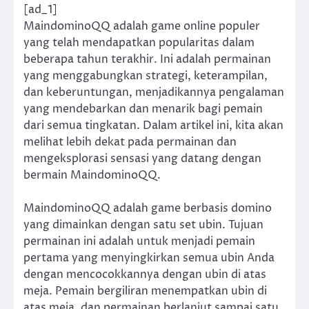
[ad_1]
MaindominoQQ adalah game online populer
yang telah mendapatkan popularitas dalam
beberapa tahun terakhir. Ini adalah permainan
yang menggabungkan strategi, keterampilan,
dan keberuntungan, menjadikannya pengalaman
yang mendebarkan dan menarik bagi pemain
dari semua tingkatan. Dalam artikel ini, kita akan
melihat lebih dekat pada permainan dan
mengeksplorasi sensasi yang datang dengan
bermain MaindominoQQ.
MaindominoQQ adalah game berbasis domino
yang dimainkan dengan satu set ubin. Tujuan
permainan ini adalah untuk menjadi pemain
pertama yang menyingkirkan semua ubin Anda
dengan mencocokkannya dengan ubin di atas
meja. Pemain bergiliran menempatkan ubin di
atas meja, dan permainan berlanjut sampai satu