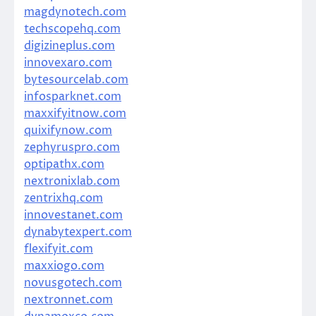
magdynotech.com
techscopehq.com
digizineplus.com
innovexaro.com
bytesourcelab.com
infosparknet.com
maxxifyitnow.com
quixifynow.com
zephyruspro.com
optipathx.com
nextronixlab.com
zentrixhq.com
innovestanet.com
dynabytexpert.com
flexifyit.com
maxxiogo.com
novusgotech.com
nextronnet.com