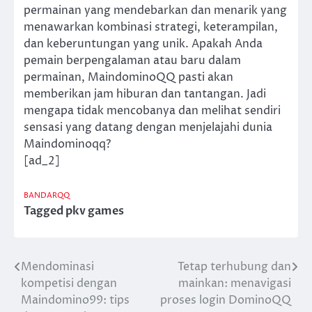
permainan yang mendebarkan dan menarik yang
menawarkan kombinasi strategi, keterampilan,
dan keberuntungan yang unik. Apakah Anda
pemain berpengalaman atau baru dalam
permainan, MaindominoQQ pasti akan
memberikan jam hiburan dan tantangan. Jadi
mengapa tidak mencobanya dan melihat sendiri
sensasi yang datang dengan menjelajahi dunia
Maindominoqq?
[ad_2]
BANDARQQ
Tagged
pkv games
Mendominasi
Tetap terhubung dan
Post
kompetisi dengan
mainkan: menavigasi
navigation
Maindomino99: tips
proses login DominoQQ