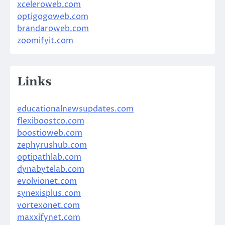
xceleroweb.com
optigogoweb.com
brandaroweb.com
zoomifyit.com
Links
educationalnewsupdates.com
flexiboostco.com
boostioweb.com
zephyrushub.com
optipathlab.com
dynabytelab.com
evolvionet.com
synexisplus.com
vortexonet.com
maxxifynet.com