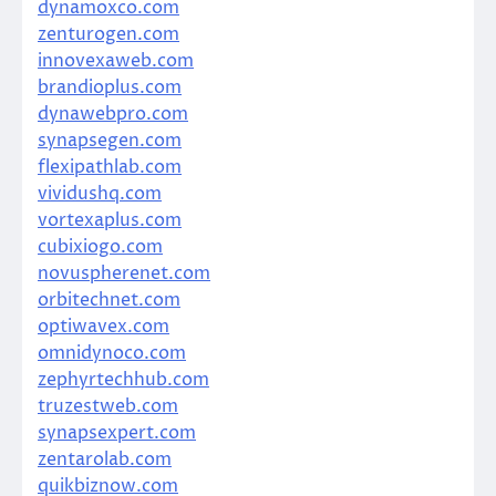
dynamoxco.com
zenturogen.com
innovexaweb.com
brandioplus.com
dynawebpro.com
synapsegen.com
flexipathlab.com
vividushq.com
vortexaplus.com
cubixiogo.com
novuspherenet.com
orbitechnet.com
optiwavex.com
omnidynoco.com
zephyrtechhub.com
truzestweb.com
synapsexpert.com
zentarolab.com
quikbiznow.com