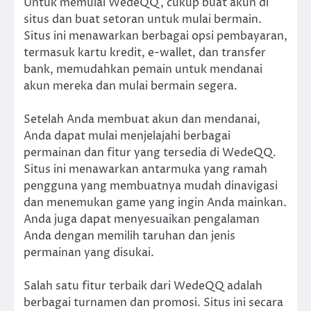
Untuk memulai WedeQQ, cukup buat akun di
situs dan buat setoran untuk mulai bermain.
Situs ini menawarkan berbagai opsi pembayaran,
termasuk kartu kredit, e-wallet, dan transfer
bank, memudahkan pemain untuk mendanai
akun mereka dan mulai bermain segera.
Setelah Anda membuat akun dan mendanai,
Anda dapat mulai menjelajahi berbagai
permainan dan fitur yang tersedia di WedeQQ.
Situs ini menawarkan antarmuka yang ramah
pengguna yang membuatnya mudah dinavigasi
dan menemukan game yang ingin Anda mainkan.
Anda juga dapat menyesuaikan pengalaman
Anda dengan memilih taruhan dan jenis
permainan yang disukai.
Salah satu fitur terbaik dari WedeQQ adalah
berbagai turnamen dan promosi. Situs ini secara