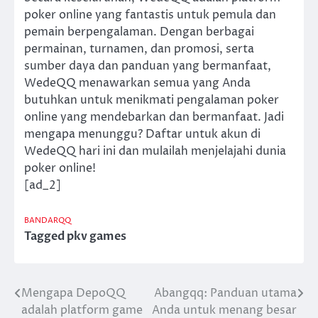
poker online yang fantastis untuk pemula dan
pemain berpengalaman. Dengan berbagai
permainan, turnamen, dan promosi, serta
sumber daya dan panduan yang bermanfaat,
WedeQQ menawarkan semua yang Anda
butuhkan untuk menikmati pengalaman poker
online yang mendebarkan dan bermanfaat. Jadi
mengapa menunggu? Daftar untuk akun di
WedeQQ hari ini dan mulailah menjelajahi dunia
poker online!
[ad_2]
BANDARQQ
Tagged
pkv games
Mengapa DepoQQ
Abangqq: Panduan utama
Post
adalah platform game
Anda untuk menang besar