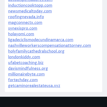
inductioncooktopp.com
newsmedicaltoday.com
roofingnevada.info
magconnectx.com
synexispro.com
holayomi.com
ligadeciclismodecundinamarca.com
nashvilleworkerscompensationattorney.com
holyfamilycathedralschool.org
londonkiddy.com
ufabetcoaching.biz
davismindfulness.org
millionairebyte.com
fortechday.com
getcaminorealestateusa.xyz