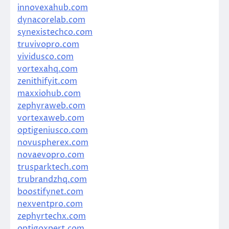
innovexahub.com
dynacorelab.com
synexistechco.com
truvivopro.com
vividusco.com
vortexahq.com
zenithifyit.com
maxxiohub.com
zephyraweb.com
vortexaweb.com
optigeniusco.com
novuspherex.com
novaevopro.com
trusparktech.com
trubrandzhq.com
boostifynet.com
nexventpro.com
zephyrtechx.com
optigoxpert.com