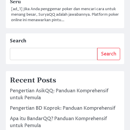
Seru
[ad_1] Jika Anda penggemar poker dan mencari cara untuk
menang besar, SuryaQQ adalah jawabannya. Platform poker
online ini menawarkan pintu…
Search
Search
Recent Posts
Pengertian AsikQQ: Panduan Komprehensif
untuk Pemula
Pengertian BD Koprok: Panduan Komprehensif
Apa itu BandarQQ? Panduan Komprehensif
untuk Pemula