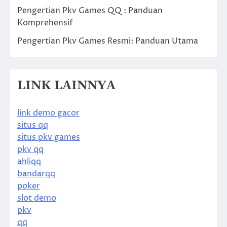
Pengertian Pkv Games QQ : Panduan
Komprehensif
Pengertian Pkv Games Resmi: Panduan Utama
LINK LAINNYA
link demo gacor
situs qq
situs pkv games
pkv qq
ahliqq
bandarqq
poker
slot demo
pkv
qq