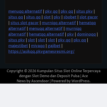
menuqq alternatif
|
pkv qq
|
pkv qq
|
situs pkv
|
situs qq
|
situs qq
|
slot
|
pkv
|
sbobet
|
slot gacor
|
situs slot gacor
|
murniqq alternatif
|
hematqq
alternatif
|
menuqq alternatif
|
murniqq
alternatif
|
hematqq alternatif
|
pkv
|
dominoqq
|
situs pkv
|
slot
|
slot
|
slot
|
pkv qq
|
pkv qq
|
majestibet
|
miyaqq
|
gajibet
|
https://asikqq.pkvgamesresmi.org/
Copyright © 2026
Kumpulan Situs Slot Online Terpercaya
dengan Slot Demo dan Deposit Pulsa
| Ace
News by
Ascendoor
| Powered by
WordPress
.