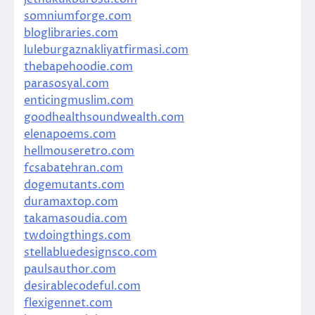
somniumforge.com
bloglibraries.com
luleburgaznakliyatfirmasi.com
thebapehoodie.com
parasosyal.com
enticingmuslim.com
goodhealthsoundwealth.com
elenapoems.com
hellmouseretro.com
fcsabatehran.com
dogemutants.com
duramaxtop.com
takamasoudia.com
twdoingthings.com
stellabluedesignsco.com
paulsauthor.com
desirablecodeful.com
flexigennet.com