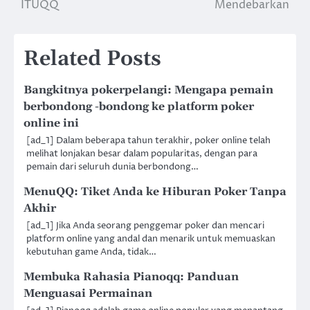
ITUQQ
Mendebarkan
Related Posts
Bangkitnya pokerpelangi: Mengapa pemain
berbondong -bondong ke platform poker
online ini
[ad_1] Dalam beberapa tahun terakhir, poker online telah
melihat lonjakan besar dalam popularitas, dengan para
pemain dari seluruh dunia berbondong…
MenuQQ: Tiket Anda ke Hiburan Poker Tanpa
Akhir
[ad_1] Jika Anda seorang penggemar poker dan mencari
platform online yang andal dan menarik untuk memuaskan
kebutuhan game Anda, tidak…
Membuka Rahasia Pianoqq: Panduan
Menguasai Permainan