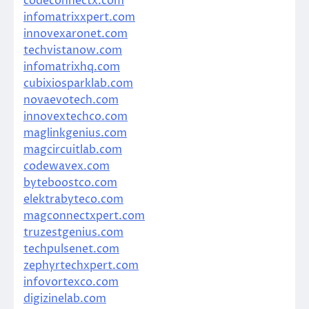
codeconnectx.com
infomatrixxpert.com
innovexaronet.com
techvistanow.com
infomatrixhq.com
cubixiosparklab.com
novaevotech.com
innovextechco.com
maglinkgenius.com
magcircuitlab.com
codewavex.com
byteboostco.com
elektrabyteco.com
magconnectxpert.com
truzestgenius.com
techpulsenet.com
zephyrtechxpert.com
infovortexco.com
digizinelab.com