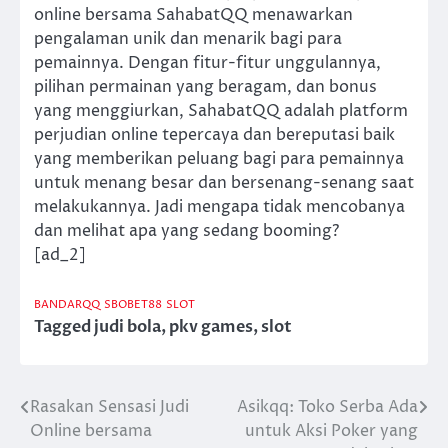
online bersama SahabatQQ menawarkan
pengalaman unik dan menarik bagi para
pemainnya. Dengan fitur-fitur unggulannya,
pilihan permainan yang beragam, dan bonus
yang menggiurkan, SahabatQQ adalah platform
perjudian online tepercaya dan bereputasi baik
yang memberikan peluang bagi para pemainnya
untuk menang besar dan bersenang-senang saat
melakukannya. Jadi mengapa tidak mencobanya
dan melihat apa yang sedang booming?
[ad_2]
BANDARQQ
SBOBET88
SLOT
Tagged
judi bola
,
pkv games
,
slot
Rasakan Sensasi Judi
Asikqq: Toko Serba Ada
Post
Online bersama
untuk Aksi Poker yang
navigation