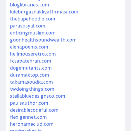
bloglibraries.com
luleburgaznakliyatfirmasi.com
thebapehoodie.com
parasosyal.com
enticingmuslim.com
goodhealthsoundwealth.com
elenapoems.com
hellmouseretro.com
fcsabatehran.com
dogemutants.com
duramaxtop.com
takamasoudia.com
twdoingthings.com
stellabluedesignsco.com
paulsauthor.com
desirablecodeful.com
flexigennet.com
heronameclub.com