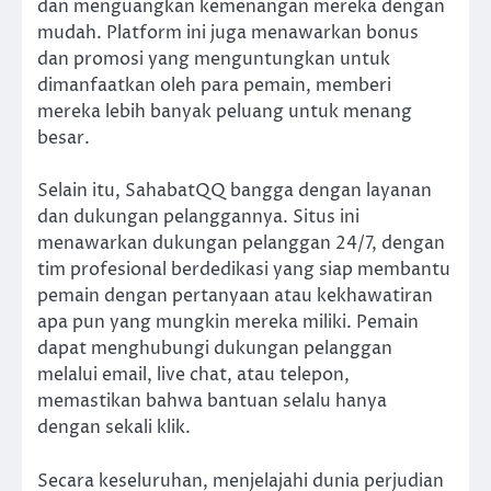
dan menguangkan kemenangan mereka dengan
mudah. Platform ini juga menawarkan bonus
dan promosi yang menguntungkan untuk
dimanfaatkan oleh para pemain, memberi
mereka lebih banyak peluang untuk menang
besar.
Selain itu, SahabatQQ bangga dengan layanan
dan dukungan pelanggannya. Situs ini
menawarkan dukungan pelanggan 24/7, dengan
tim profesional berdedikasi yang siap membantu
pemain dengan pertanyaan atau kekhawatiran
apa pun yang mungkin mereka miliki. Pemain
dapat menghubungi dukungan pelanggan
melalui email, live chat, atau telepon,
memastikan bahwa bantuan selalu hanya
dengan sekali klik.
Secara keseluruhan, menjelajahi dunia perjudian