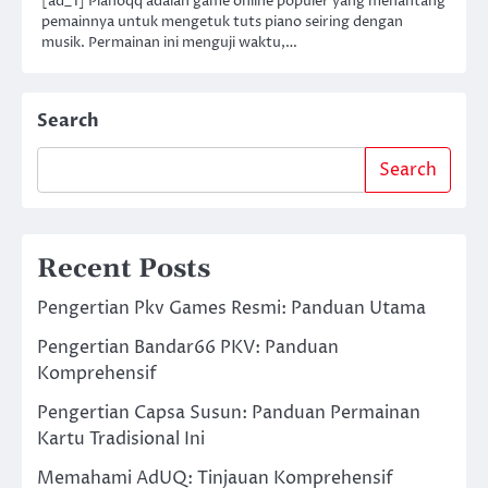
[ad_1] Pianoqq adalah game online populer yang menantang
pemainnya untuk mengetuk tuts piano seiring dengan
musik. Permainan ini menguji waktu,…
Search
Search
Recent Posts
Pengertian Pkv Games Resmi: Panduan Utama
Pengertian Bandar66 PKV: Panduan
Komprehensif
Pengertian Capsa Susun: Panduan Permainan
Kartu Tradisional Ini
Memahami AdUQ: Tinjauan Komprehensif