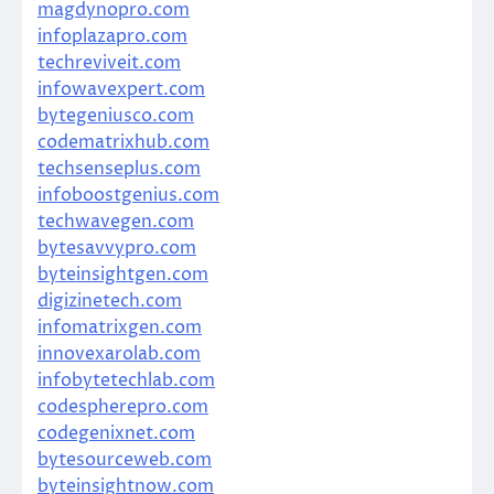
magdynopro.com
infoplazapro.com
techreviveit.com
infowavexpert.com
bytegeniusco.com
codematrixhub.com
techsenseplus.com
infoboostgenius.com
techwavegen.com
bytesavvypro.com
byteinsightgen.com
digizinetech.com
infomatrixgen.com
innovexarolab.com
infobytetechlab.com
codespherepro.com
codegenixnet.com
bytesourceweb.com
byteinsightnow.com