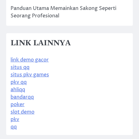
Panduan Utama Memainkan Sakong Seperti
Seorang Profesional
LINK LAINNYA
link demo gacor
situs qq
situs pkv games
pkv qq
ahliqq
bandarqq
poker
slot demo
pkv
qq