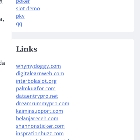
a
poker
slot demo
pkv
a,
qq
Links
da
whymydoggy.com
digitalearnweb.com
interbolaslot.org
palmkuafor.com
dataentrypro.net
dreamrummypro.com
kaiminsupport.com
belanjareceh.com
shannonsticker.com
insprationbuzz.com