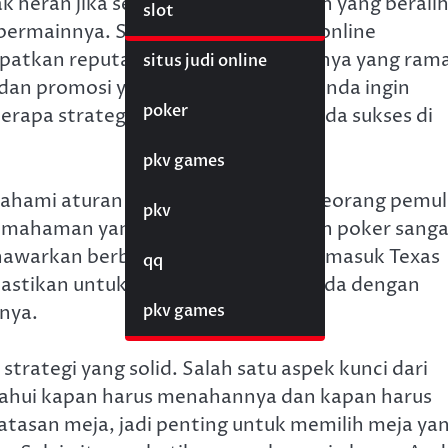
k heran jika semakin banyak pemain yang berali
qq
slot
ermainnya. Salah satu situs poker online
apatkan reputasi karena antarmukanya yang ram
situs judi online
an promosi yang murah hati. Jika Anda ingin
poker
berapa strategi untuk membantu Anda sukses di
pkv games
ahami aturan mainnya. Baik Anda seorang pemul
pkv
pemahaman yang kuat tentang aturan poker sang
warkan berbagai variasi poker, termasuk Texas
qq
pastikan untuk membiasakan diri Anda dengan
pkv games
nya.
rategi yang solid. Salah satu aspek kunci dari
ahui kapan harus menahannya dan kapan harus
asan meja, jadi penting untuk memilih meja ya