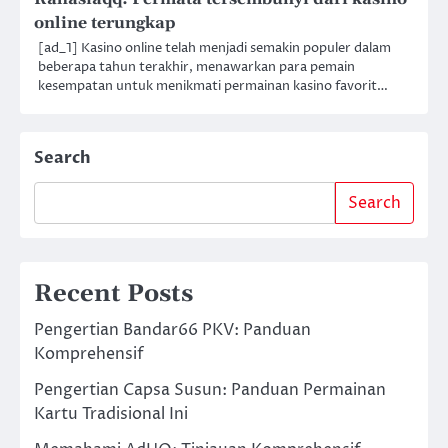
online terungkap
[ad_1] Kasino online telah menjadi semakin populer dalam
beberapa tahun terakhir, menawarkan para pemain
kesempatan untuk menikmati permainan kasino favorit…
Search
Search
Recent Posts
Pengertian Bandar66 PKV: Panduan
Komprehensif
Pengertian Capsa Susun: Panduan Permainan
Kartu Tradisional Ini