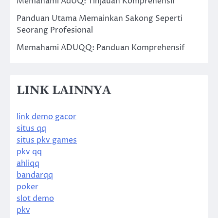
Memahami AdUQ: Tinjauan Komprehensif
Panduan Utama Memainkan Sakong Seperti
Seorang Profesional
Memahami ADUQQ: Panduan Komprehensif
LINK LAINNYA
link demo gacor
situs qq
situs pkv games
pkv qq
ahliqq
bandarqq
poker
slot demo
pkv