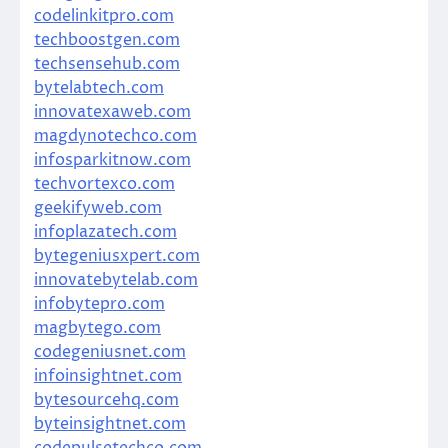
codelinkitpro.com
techboostgen.com
techsensehub.com
bytelabtech.com
innovatexaweb.com
magdynotechco.com
infosparkitnow.com
techvortexco.com
geekifyweb.com
infoplazatech.com
bytegeniusxpert.com
innovatebytelab.com
infobytepro.com
magbytego.com
codegeniusnet.com
infoinsightnet.com
bytesourcehq.com
byteinsightnet.com
codepulsetechco.com