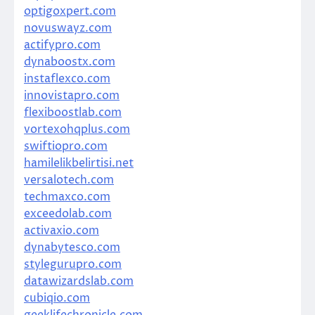
optigoxpert.com
novuswayz.com
actifypro.com
dynaboostx.com
instaflexco.com
innovistapro.com
flexiboostlab.com
vortexohqplus.com
swiftiopro.com
hamilelikbelirtisi.net
versalotech.com
techmaxco.com
exceedolab.com
activaxio.com
dynabytesco.com
stylegurupro.com
datawizardslab.com
cubiqio.com
geeklifechronicle.com