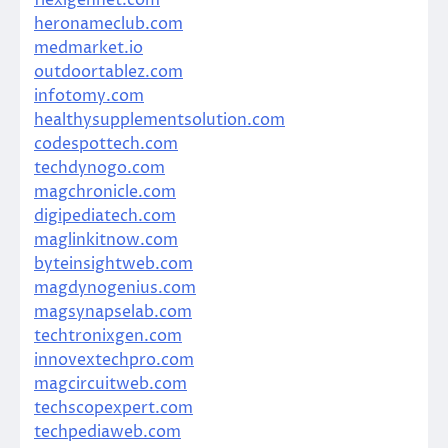
heronameclub.com
medmarket.io
outdoortablez.com
infotomy.com
healthysupplementsolution.com
codespottech.com
techdynogo.com
magchronicle.com
digipediatech.com
maglinkitnow.com
byteinsightweb.com
magdynogenius.com
magsynapselab.com
techtronixgen.com
innovextechpro.com
magcircuitweb.com
techscopexpert.com
techpediaweb.com