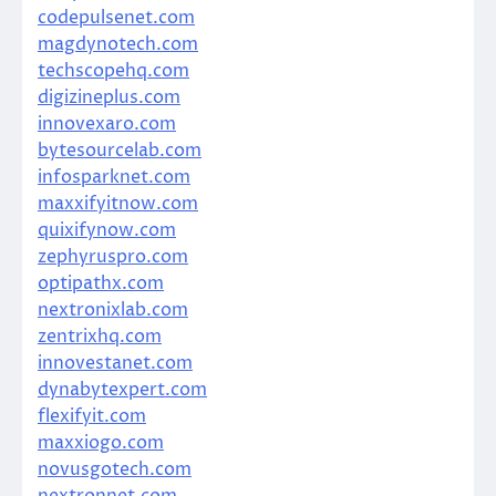
codepulsenet.com
magdynotech.com
techscopehq.com
digizineplus.com
innovexaro.com
bytesourcelab.com
infosparknet.com
maxxifyitnow.com
quixifynow.com
zephyruspro.com
optipathx.com
nextronixlab.com
zentrixhq.com
innovestanet.com
dynabytexpert.com
flexifyit.com
maxxiogo.com
novusgotech.com
nextronnet.com