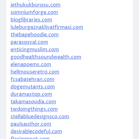
jethukukburosu.com
somniumforge.com
bloglibraries.com
luleburgaznakliyatfirmasi.com
thebapehoodie.com
parasosyal.com
enticingmuslim.com
goodhealthsoundwealth.com
elenapoems.com
hellmouseretro.com
fcsabatehran.com
dogemutants.com
duramaxtop.com
takamasoudia.com
twdoingthings.com
stellabluedesignsco.com
paulsauthor.com
desirablecodeful.com
flexigennet.com