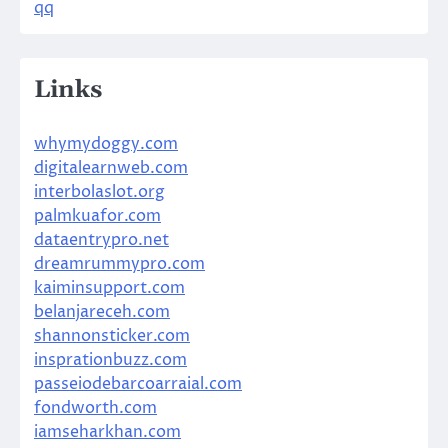
qq
Links
whymydoggy.com
digitalearnweb.com
interbolaslot.org
palmkuafor.com
dataentrypro.net
dreamrummypro.com
kaiminsupport.com
belanjareceh.com
shannonsticker.com
insprationbuzz.com
passeiodebarcoarraial.com
fondworth.com
iamseharkhan.com