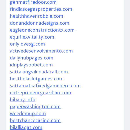
genmatfiredoor.com
findlascegasproperties.com
healthhavenrobbie.com
donanddonnadesigns.com
eagleoneconstructiontx.com
equiflexvitality.com
onlylovesg.com
activedesenvolvimento.com
dailyhubpages.com
idnplaysbobet.com
sattakingvikidadacall.com
bestbolaslotgames.com
sattamatkafixedgamehere.com
entrepreneurguardian.com
hibaby.info
paperwashington.com
weedemup.com
bestchancecasino.com
bilalliaqat.com