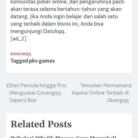
komunitas poker online, dan pengaruhnya pasti
akan terasa selama bertahun-tahun yang akan
datang. Jika Anda ingin belajar dari salah satu
yang terbaik dalam bisnis ini, Anda bisa
mengunjungi Datukqq.
[ad_2]
BANDARQQ
Tagged
pkv games
Dari Pemula hingga Pro:
Temukan Permainan
Post
Menguasai Gocengqq
Kasino Online Terbaik di
navigation
Seperti Bos
Abangqq
Related Posts