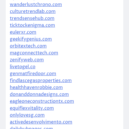
wanderlustchrono.com
culturetrendlab.com
trendsensehub.com
ticktockenigma.com
eulerxr.com
geekifygenius.com
orbitextech.com
magconnecttech.com
zenifyweb.com
livetogel.co
genmatfiredoor.com
findlascegasproperties.com
healthhavenrobbie.com
donanddonnadesigns.com
eagleoneconstructiontx.com
equiflexvitality.com
onlylovesg.com
activedesenvolvimento.com
dailyhubpages.com