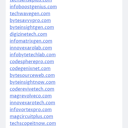
infoboostgenius.com
techwavegen.com
bytesavvypro.com
byteinsightgen.com
digizinetech.com
infomatrixgen.com
innovexarolab.com
infobytetechlab.com
codespherepro.com
codegenixnet.com
bytesourceweb.com
byteinsightnow.com
coderevivetech.com
magrevolveco.com
innovexarotech.com
infovortexpro.com
magcircuitplus.com
techscopeitnow.com