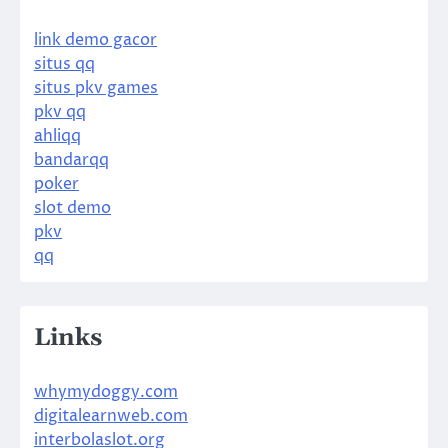
link demo gacor
situs qq
situs pkv games
pkv qq
ahliqq
bandarqq
poker
slot demo
pkv
qq
Links
whymydoggy.com
digitalearnweb.com
interbolaslot.org