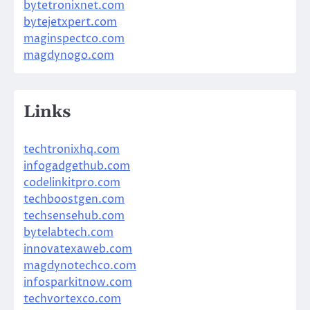
bytetronixnet.com
bytejetxpert.com
maginspectco.com
magdynogo.com
Links
techtronixhq.com
infogadgethub.com
codelinkitpro.com
techboostgen.com
techsensehub.com
bytelabtech.com
innovatexaweb.com
magdynotechco.com
infosparkitnow.com
techvortexco.com