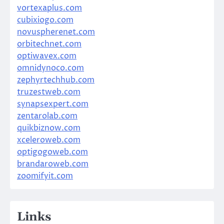
vortexaplus.com
cubixiogo.com
novuspherenet.com
orbitechnet.com
optiwavex.com
omnidynoco.com
zephyrtechhub.com
truzestweb.com
synapsexpert.com
zentarolab.com
quikbiznow.com
xceleroweb.com
optigogoweb.com
brandaroweb.com
zoomifyit.com
Links