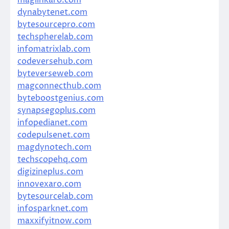
dynabytenet.com
bytesourcepro.com
techspherelab.com
infomatrixlab.com
codeversehub.com
byteverseweb.com
magconnecthub.com
byteboostgenius.com
synapsegoplus.com
infopedianet.com
codepulsenet.com
magdynotech.com
techscopehq.com
digizineplus.com
innovexaro.com
bytesourcelab.com
infosparknet.com
maxxifyitnow.com