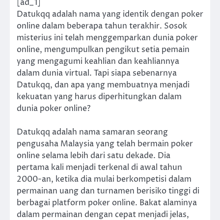
[ad_1]
Datukqq adalah nama yang identik dengan poker
online dalam beberapa tahun terakhir. Sosok
misterius ini telah menggemparkan dunia poker
online, mengumpulkan pengikut setia pemain
yang mengagumi keahlian dan keahliannya
dalam dunia virtual. Tapi siapa sebenarnya
Datukqq, dan apa yang membuatnya menjadi
kekuatan yang harus diperhitungkan dalam
dunia poker online?
Datukqq adalah nama samaran seorang
pengusaha Malaysia yang telah bermain poker
online selama lebih dari satu dekade. Dia
pertama kali menjadi terkenal di awal tahun
2000-an, ketika dia mulai berkompetisi dalam
permainan uang dan turnamen berisiko tinggi di
berbagai platform poker online. Bakat alaminya
dalam permainan dengan cepat menjadi jelas,