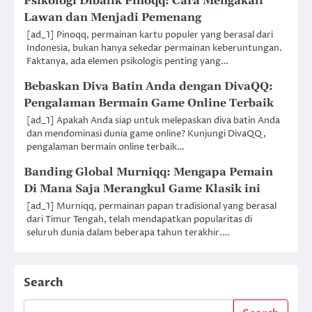
Psikologi Dibalik Pinoqq: Cara Mengakali
Lawan dan Menjadi Pemenang
[ad_1] Pinoqq, permainan kartu populer yang berasal dari
Indonesia, bukan hanya sekedar permainan keberuntungan.
Faktanya, ada elemen psikologis penting yang…
Bebaskan Diva Batin Anda dengan DivaQQ:
Pengalaman Bermain Game Online Terbaik
[ad_1] Apakah Anda siap untuk melepaskan diva batin Anda
dan mendominasi dunia game online? Kunjungi DivaQQ,
pengalaman bermain online terbaik…
Banding Global Murniqq: Mengapa Pemain
Di Mana Saja Merangkul Game Klasik ini
[ad_1] Murniqq, permainan papan tradisional yang berasal
dari Timur Tengah, telah mendapatkan popularitas di
seluruh dunia dalam beberapa tahun terakhir.…
Search