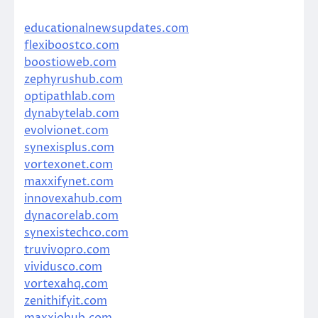
educationalnewsupdates.com
flexiboostco.com
boostioweb.com
zephyrushub.com
optipathlab.com
dynabytelab.com
evolvionet.com
synexisplus.com
vortexonet.com
maxxifynet.com
innovexahub.com
dynacorelab.com
synexistechco.com
truvivopro.com
vividusco.com
vortexahq.com
zenithifyit.com
maxxiohub.com