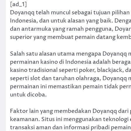
[ad_1]
Doyanqq telah muncul sebagai tujuan pilihan
Indonesia, dan untuk alasan yang baik. Den
dan antarmuka yang ramah pengguna, Doya
superior yang membuat pemain datang kemba
Salah satu alasan utama mengapa Doyanqq m
permainan kasino di Indonesia adalah bera
kasino tradisional seperti poker, blackjack,
seperti slot dan taruhan olahraga, Doyanqq
permainan ini memastikan pemain tidak perna
untuk dicoba.
Faktor lain yang membedakan Doyanqq dari
keamanan. Situs ini menggunakan teknologi
transaksi aman dan informasi pribadi pemain