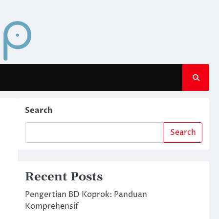
Search
Search
Recent Posts
Pengertian BD Koprok: Panduan
Komprehensif