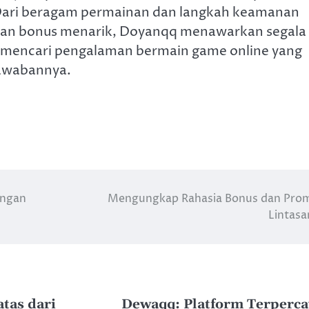
. Dari beragam permainan dan langkah keamanan
dan bonus menarik, Doyanqq menawarkan segala
da mencari pengalaman bermain game online yang
awabannya.
ungan
Mengungkap Rahasia Bonus dan Pro
Lintas
atas dari
Dewaqq: Platform Terperca