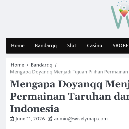
Skip
to
content
Home
Bandarqq
Slot
Casino
SBOBE
Home
Bandarqq
Mengapa Doyanqq Menjadi Tujuan Pilihan Permainan T
Mengapa Doyanqq Menja
Permainan Taruhan dan
Indonesia
June 11, 2026
admin@wiselymap.com