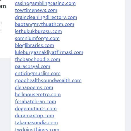
casinogamblingcasino.com
an
towtimenews.com
draincleaningdirectory.com
n
baotangmythuathcm.com
,
jethukukburosu.com
somniumforge.com
bloglibraries.com
luleburgaznakliyatfirmasi.com
thebapehoodie.com
parasosyal.com
enticingmuslim.com
goodhealthsoundwealth.com
elenapoems.com
hellmouseretro.com
fcsabatehran.com
dogemutants.com
duramaxtop.com
takamasoudia.com
twdoingthings.com