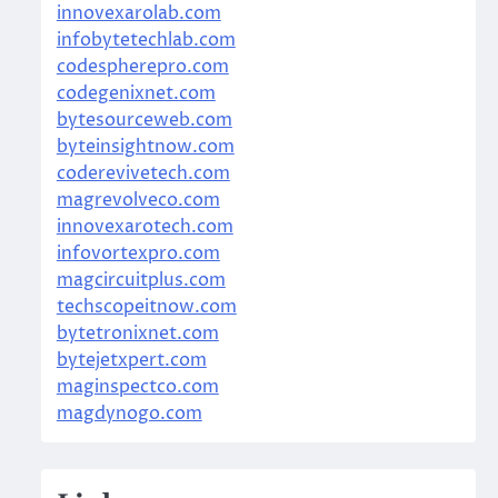
innovexarolab.com
infobytetechlab.com
codespherepro.com
codegenixnet.com
bytesourceweb.com
byteinsightnow.com
coderevivetech.com
magrevolveco.com
innovexarotech.com
infovortexpro.com
magcircuitplus.com
techscopeitnow.com
bytetronixnet.com
bytejetxpert.com
maginspectco.com
magdynogo.com