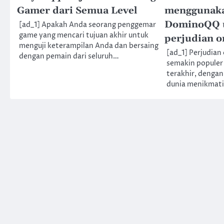
Gamer dari Semua Level
menggunaka
DominoQQ 
[ad_1] Apakah Anda seorang penggemar
game yang mencari tujuan akhir untuk
perjudian o
menguji keterampilan Anda dan bersaing
[ad_1] Perjudian
dengan pemain dari seluruh…
semakin populer
terakhir, dengan
dunia menikmat