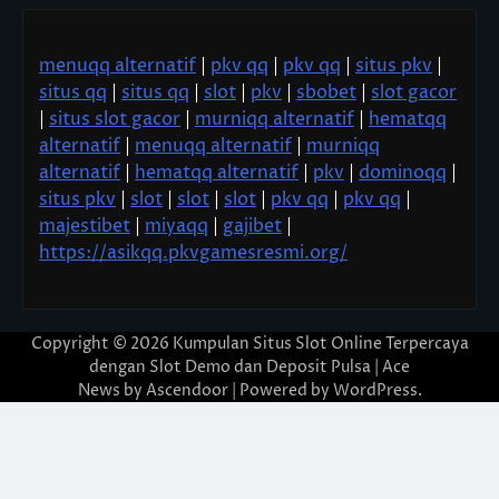
menuqq alternatif
|
pkv qq
|
pkv qq
|
situs pkv
|
situs qq
|
situs qq
|
slot
|
pkv
|
sbobet
|
slot gacor
|
situs slot gacor
|
murniqq alternatif
|
hematqq
alternatif
|
menuqq alternatif
|
murniqq
alternatif
|
hematqq alternatif
|
pkv
|
dominoqq
|
situs pkv
|
slot
|
slot
|
slot
|
pkv qq
|
pkv qq
|
majestibet
|
miyaqq
|
gajibet
|
https://asikqq.pkvgamesresmi.org/
Copyright © 2026
Kumpulan Situs Slot Online Terpercaya
dengan Slot Demo dan Deposit Pulsa
| Ace
News by
Ascendoor
| Powered by
WordPress
.