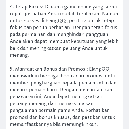
4. Tetap Fokus: Di dunia game online yang serba
cepat, perhatian Anda mudah teralihkan. Namun
untuk sukses di ElangQQ, penting untuk tetap
fokus dan penuh perhatian. Dengan tetap fokus
pada permainan dan menghindari gangguan,
Anda akan dapat membuat keputusan yang lebih
baik dan meningkatkan peluang Anda untuk
menang.
5. Manfaatkan Bonus dan Promosi: ElangQQ
menawarkan berbagai bonus dan promosi untuk
memberi penghargaan kepada pemain setia dan
menarik pemain baru. Dengan memanfaatkan
penawaran ini, Anda dapat meningkatkan
peluang menang dan memaksimalkan
pengalaman bermain game Anda. Perhatikan
promosi dan bonus khusus, dan pastikan untuk
memanfaatkannya bila memungkinkan.