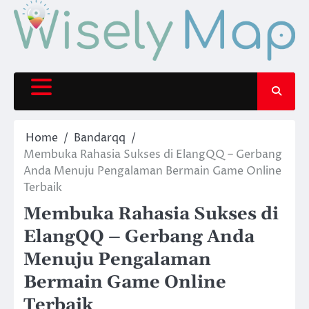
Skip
to
content
Home
Bandarqq
Membuka Rahasia Sukses di ElangQQ – Gerbang
Anda Menuju Pengalaman Bermain Game Online
Terbaik
Membuka Rahasia Sukses di
ElangQQ – Gerbang Anda
Menuju Pengalaman
Bermain Game Online
Terbaik