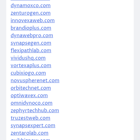
dynamoxco.com
zenturogen.com
innovexaweb.com
brandioplus.com
dynawebpro.com
synapsegen.com
flexipathlab.com
vividushq.com
vortexaplus.com
cubixiogo.com
novuspherenet.com
orbitechnet.com
optiwavex.com
omnidynoco.com
zephyrtechhub.com
truzestweb.com
synapsexpert.com
zentarolab.com