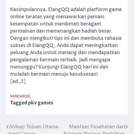
Kesimpulannya, ElangQQ adalah platform game
online teratas yang menawarkan pemain
kesempatan untuk menikmati beragam
permainan dan memenangkan hadiah besar.
Dengan mengikuti tips ini dan membuka rahasia
sukses di ElangQQ, Anda dapat meningkatkan
peluang Anda untuk menang dan mendapatkan
pengalaman bermain terbaik. Jadi mengapa
menunggu? Kunjungi ElangQQ hari ini dan
mulailah bermain menuju kesuksesan!
[ad_2]
BANDARQQ
Tagged
pkv games
Ahliqq: Tujuan Utama
Manfaat Kesehatan dari
Post
bagi Gamer
Bermain Pinoqq: Perhatian