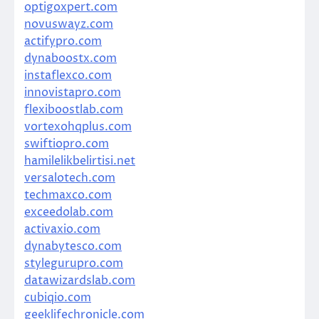
optigoxpert.com
novuswayz.com
actifypro.com
dynaboostx.com
instaflexco.com
innovistapro.com
flexiboostlab.com
vortexohqplus.com
swiftiopro.com
hamilelikbelirtisi.net
versalotech.com
techmaxco.com
exceedolab.com
activaxio.com
dynabytesco.com
stylegurupro.com
datawizardslab.com
cubiqio.com
geeklifechronicle.com