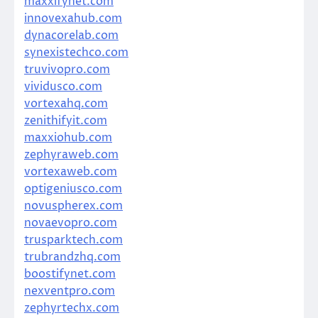
maxxifynet.com
innovexahub.com
dynacorelab.com
synexistechco.com
truvivopro.com
vividusco.com
vortexahq.com
zenithifyit.com
maxxiohub.com
zephyraweb.com
vortexaweb.com
optigeniusco.com
novuspherex.com
novaevopro.com
trusparktech.com
trubrandzhq.com
boostifynet.com
nexventpro.com
zephyrtechx.com