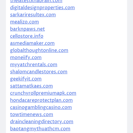
thelatestkhabrain.com
digitaldesignproperties.com
sarkariresultex.com
mealizo.com
barknpaws.net
cellostore.info
asmediamaker.com
globalthoughtonline.com
moneiify.com
myyatchrentals.com
shalomcandlestores.com
geekifyit.com
sattamatkaes.com
crunchyrollpremiumapk.com
hondacareprotectplan.com
casinogamblingcasino.com
towtimenews.com
draincleaningdirectory.com
baotangmythuathcm.com